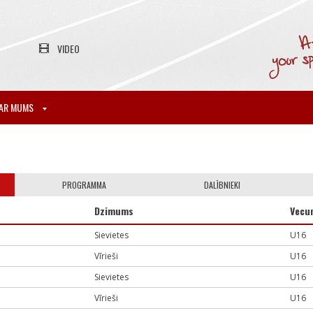
VIDEO
AR MUMS
PROGRAMMA
DALĪBNIEKI
Dzimums
Vecu
Sievietes
U16
Vīrieši
U16
Sievietes
U16
Vīrieši
U16