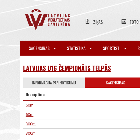
ZIŅAS
FOTO
SACENSĪBAS
STATISTIKA
SPORTISTI
P
LATVIJAS U16 ČEMPIONĀTS TELPĀS
INFORMĀCIJA PAR NOTIKUMU
SACENSĪBAS
Disciplīna
60m
60m
300m
300m