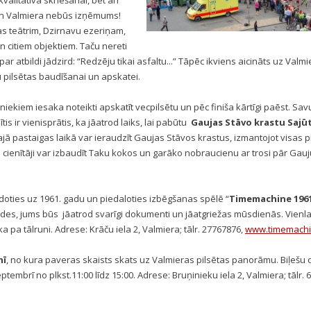
valitatīva skriešanai, bet arī
Un Valmiera nebūs izņēmums!
s teātrim, Dzirnavu ezeriņam,
n citiem objektiem. Taču nereti
 par atbildi jādzird: “Redzēju tikai asfaltu...” Tāpēc ikviens aicināts uz Valmi
u pilsētas baudīšanai un apskatei.
iekiem iesaka noteikti apskatīt vecpilsētu un pēc finiša kārtīgi paēst. Sav
s ir vienisprātis, ka jāatrod laiks, lai pabūtu
Gaujas Stāvo krastu Sajū
arajā pastaigas laikā var ieraudzīt Gaujas Stāvos krastus, izmantojot visas 
tu cienītāji var izbaudīt Taku kokos un garāko nobraucienu ar trosi pār Gauju
dodoties uz 1961. gadu un piedaloties izbēgšanas spēlē
“
Timemachine 196
ādes, jums būs
jāatrod svarīgi dokumenti un jāatgriežas mūsdienās. Vienlai
a pa tālruni. Adrese: Krāču iela 2, Valmiera; tālr. 27767876,
www.timemachin
nī
, no kura paveras skaists skats uz Valmieras pilsētas panorāmu. Biļešu
tembrī no plkst.11:00 līdz 15:00. Adrese: Bruņinieku iela 2, Valmiera; tālr. 