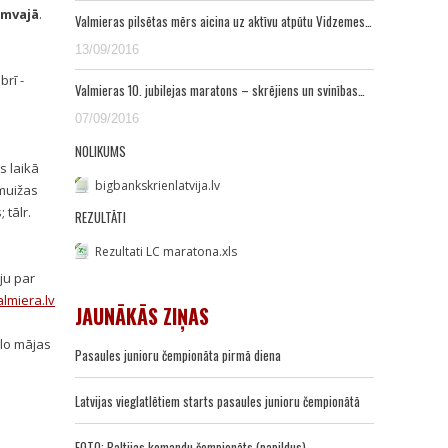
amvajā
.
Valmieras pilsētas mērs aicina uz aktīvu atpūtu Vidzemes…
13/09/2016
brī -
Valmieras 10. jubilejas maratons – skrējiens un svinības…
07/09/2016
NOLIKUMS
s laikā
bigbankskrienlatvija.lv
rmuižas
 tālr.
REZULTĀTI
Rezultati LC maratona.xls
ju par
almiera.lv
JAUNĀKĀS ZIŅAS
ālo mājas
Pasaules junioru čempionāta pirmā diena
Latvijas vieglatlētiem starts pasaules junioru čempionātā
FOTO: Baltijas komandu čempionāts (papildus)