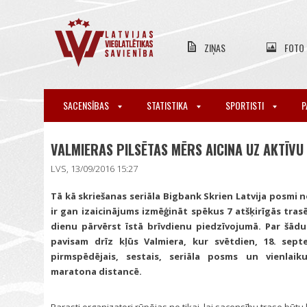
ZIŅAS
FOTO
SACENSĪBAS
STATISTIKA
SPORTISTI
P
VALMIERAS PILSĒTAS MĒRS AICINA UZ AKTĪVU
LVS, 13/09/2016 15:27
Tā kā skriešanas seriāla Bigbank Skrien Latvija posmi n
ir gan izaicinājums izmēģināt spēkus 7 atšķirīgās tras
dienu pārvērst īstā brīvdienu piedzīvojumā. Par šād
pavisam drīz kļūs Valmiera, kur svētdien, 18. septe
pirmspēdējais, sestais, seriāla posms un vienlaik
maratona distancē.