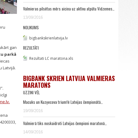
Valmieras pilsētas mērs aicina uz aktīvu atpūtu Vidzemes…
13/09/2016
eru
NOLIKUMS
bigbankskrienlatvija.lv
ukārt gan
REZULTĀTI
tu parkā
Rezultati LC maratona.xls
piecas
 Latvijā.
BIGBANK SKRIEN LATVIJA VALMIERAS
MARATONS
1
”
.
UZZINI VĒL
cīgi
e.lv.
Macuks un Kuzņecova triumfē Latvijas čempionātā…
19/09/2016
 cena
64200333,
Valmierā tiks noskaidroti Latvijas čempioni maratonā…
14/09/2016