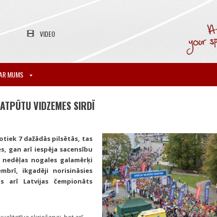
VIDEO
AR MUMS
 ATPŪTU VIDZEMES SIRDĪ
otiek 7 dažādās pilsētās, tas
ēs, gan arī iespēja sacensību
u nedēļas nogales galamērķi
mbrī, ikgadēji norisināsies
us arī Latvijas čempionāts