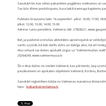
Savukārt tie, kas vēlas pakavēties pagātnes notikumos un sa
Tas būs 45min piedzīvojums, kura laikā tramvaja kapteinis pa
P
ublisko braucienu laiki: 16.septembrī - plkst. 16:00, 17:00, 18:00
plkst. 12:00, 13:00, 14:00, 15:00
Adrese: Laivu piestātne, Valmiera; tālr. 27828221, www.gaujast
Bet, ja padomā izzinošas aktivitātes apvienojumā ar veldzējo
varēs uzzināt, kā tiek darīts dzīvs un dabīgs alus, kā arī no
Alus virtuvē vai doties apskatīt zirgus uz “Valmiermuižas stalli
20264269, www.valmiermuiza.lv
Šīs ir tikai dažas no vietām Valmierā, kas pārsteidz, ļauj uzz
pasākumiem un apskates objektiem Valmierā, Kocēnu, Burtn
Savukārt reģistrēties kādai no Valmieras maratona distancēm
lapu -
bigbankskrienlatvija.lv