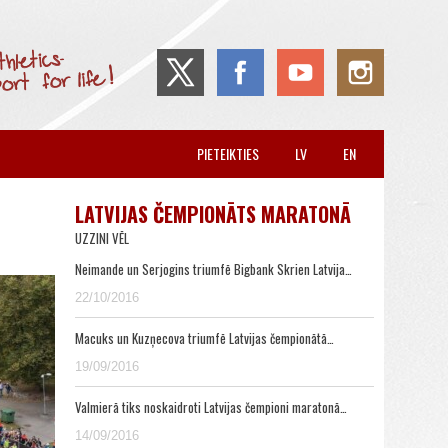
PIETEIKTIES
LV
EN
LATVIJAS ČEMPIONĀTS MARATONĀ
UZZINI VĒL
Neimande un Serjogins triumfē Bigbank Skrien Latvija…
22/10/2016
Macuks un Kuzņecova triumfē Latvijas čempionātā…
19/09/2016
Valmierā tiks noskaidroti Latvijas čempioni maratonā…
14/09/2016