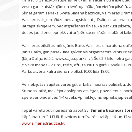
Parasti organizatori rūpējas ne tikai, lai sacensību trase būtu k
vestu gar skaistākajām un ievērojamākajām vietām pilsētā. 
Skriet garām sanāks Svētā Sīmaņa baznīcai, Valmieras Drāma
Valmieras tirgum, Vidzemes augstskolai, J. Daliņa stadionam u
jautājot skrējējiem, pēc atgriešanās finišā, kā patikusi pilsēta,
doties jau dienu iepriekš vai arī pēc sacensībām ieplānot laik
Valmieras pilsētas mērs Jānis Baiks Valmieras maratona dalībn
Jānis Baiks, gan pasākuma galvenais organizators Vilnis Priedīti
(
Jāņa Daliņa ielā 2, www.sajutuparks.lv.). Šeit 2,7 kilometru g
cilvēka maņas – dzirdi, redzi, ožu, tausti un garšu. Asāku izjū
Parks atvērts katru dienu no plkst.10:00 līdz 18:00.
Vēl nebijušas sajūtas varēs gūt ar laika mašīnas palīdzību, 
Stundas laikā, meklējot apslēptas atslēgas, pavedienus, nor
spēlē var piedalīties 1-4 cilvēki. Apmeklējums iepriekš jāpiesak
Tāpat varētu būt interesanti pabūt
Sv.
Sīmaņa baznīcas tor
kāpšanai tornī: 1 EUR. Baznīcas tornī varēs uzkāpt 16. un 17.sep
www.simanadraudze.lv.