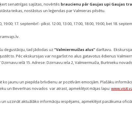
ķert senatnīgas sajūtas, novērtēs
braucienu pār Gaujas upi
Gaujas tr
stāsta teikas, nostāstus un leģendas par Valmieras pilsētu.
, 19:00; 17. septembrī - plkst. 12:00, 13:00, 17:00, 18:00, 19:00, bet 18. septem
ramvajs.lv.
šu degustāciju, tad jādodas uz
“Valmiermuižas alus”
darītavu
.
Ekskursija
degustēt to. Pēc ekskursijas var nogaršot no alus gatavotus ēdienus Valmie
” Dzirnavu ielā 15. Adrese: Dzirnavu iela 2, Valmiermuiža, Burtnieku novads;
ināt ko jaunu un piepilda brīvdienu ar pozitīvām emocijām. Plašāku informāci
ieku un Beverīnas novados
var atrast, apmeklējot mājas lapu:
www.visit.v
 un uzzināt aktuālāko informāciju iespējams, apmeklējot pasākuma ofici