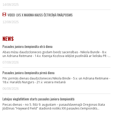
14/08/2025
VIDEO: LVS X MAXIMA KAUSS ČETRCĪŅĀ FINĀLPOSMS
12/08/2025
NEWS
Pasaules junioru čempionāta otrā diena
Abas mūsu daudzcīņnieces godam beidz sacensības - Nikola Bunde - 8.v.
un Adriana Reitmane - 14.v. Ksenija Kozlova iekļūst pusfinālā ar lielisku PR -…
07/08/2026
Pasaules junioru čempionāta pirmā diena
Pēc pirmās dienas daudzcīņnieces Nikola Binde - 5.v. un Adriana Reitmane -
18.v. Haralds Nungurs - 21.v. vesera mešanā
06/08/2026
Latvijas vieglatlētiem starts pasaules junioru čempionātā
Piecas dienas – no 5. līdz 9. augustam – pasaulslavenajā Oregonas štata
Jūdžinas "Hayward Field" stadionā notiks XXI pasaules čempionāts…