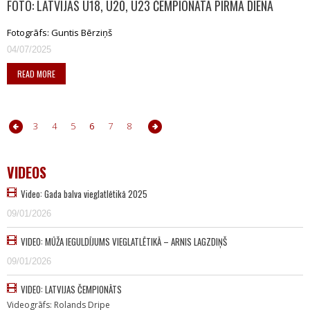
FOTO: LATVIJAS U18, U20, U23 ČEMPIONĀTA PIRMĀ DIENA
Fotogrāfs: Guntis Bērziņš
04/07/2025
READ MORE
1
2
3
4
5
6
7
8
9
10
11
12
13
14
15
16
17
VIDEOS
Video: Gada balva vieglatlētikā 2025
09/01/2026
VIDEO: MŪŽA IEGULDĪJUMS VIEGLATLĒTIKĀ – ARNIS LAGZDIŅŠ
09/01/2026
VIDEO: LATVIJAS ČEMPIONĀTS
Videogrāfs: Rolands Dripe