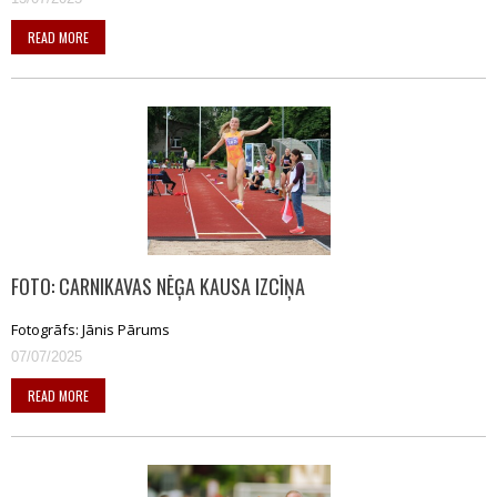
READ MORE
FOTO: CARNIKAVAS NĒĢA KAUSA IZCĪŅA
Fotogrāfs: Jānis Pārums
07/07/2025
READ MORE