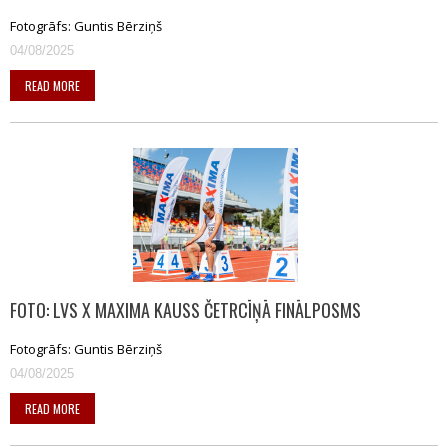
Fotogrāfs: Guntis Bērziņš
04/08/2025
READ MORE
FOTO: LVS X MAXIMA KAUSS ČETRCĪŅĀ FINĀLPOSMS
Fotogrāfs: Guntis Bērziņš
04/08/2025
READ MORE