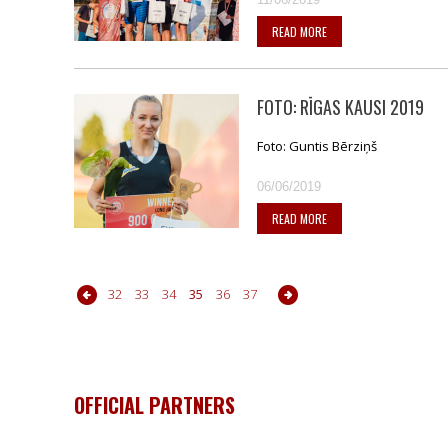
READ MORE
FOTO: RĪGAS KAUSI 2019
Foto: Guntis Bērziņš
06/06/2019
READ MORE
28
29
30
31
32
33
34
35
36
37
38
39
40
41
42
43
44
OFFICIAL PARTNERS