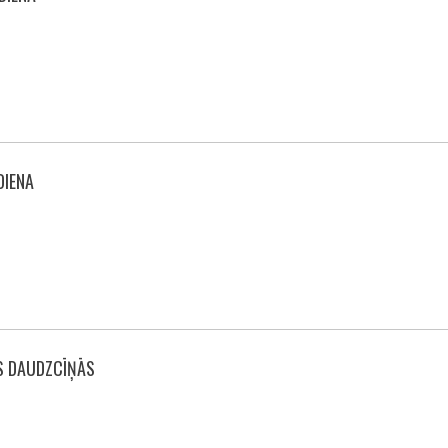
DIENA
S DAUDZCĪŅĀS