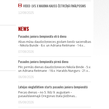
VIDEO: LVS X MAXIMA KAUSS ČETRCĪŅĀ FINĀLPOSMS
12/08/2025
NEWS
Pasaules junioru čempionāta otrā diena
Abas mūsu daudzcīņnieces godam beidz sacensības
- Nikola Bunde - 8.v. un Adriana Reitmane - 14.v…
07/08/2026
Pasaules junioru čempionāta pirmā diena
Pēc pirmās dienas daudzcīņnieces Nikola Binde - 5.v.
un Adriana Reitmane - 18.v. Haralds Nungurs - 21.v…
06/08/2026
Latvijas vieglatlētiem starts pasaules junioru čempionātā
Piecas dienas – no 5. līdz 9. augustam –
pasaulslavenajā Oregonas štata Jūdžinas…
05/08/2026