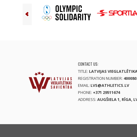
CONTACT US:
TITLE:
LATVIJAS VIEGLATLĒTIK
REGISTRATION NUMBER:
400080
EMAIL:
LVS@ATHLETICS.LV
PHONE:
+371 29511674
ADDRESS:
AUGŠIELA 1, RĪGA, L