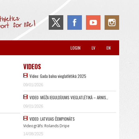
LOGIN
LV
EN
VIDEOS
Video: Gada balva vieglatlētikā 2025
09/01/2026
VIDEO: MŪŽA IEGULDĪJUMS VIEGLATLĒTIKĀ – ARNIS…
09/01/2026
VIDEO: LATVIJAS ČEMPIONĀTS
Videogrāfs: Rolands Dripe
14/08/2025