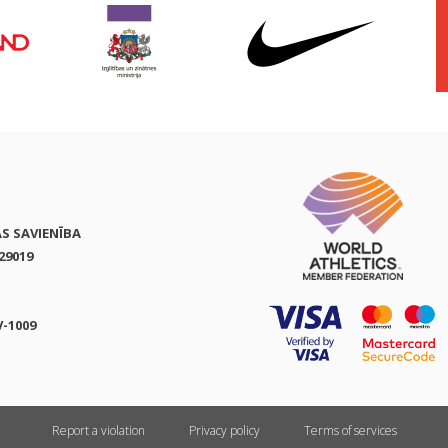
AS SAVIENĪBA
29019
V-1009
Report a violation
Privacy policy
Terms of services