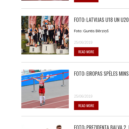
FOTO: LATVIJAS U18 UN U2
Foto: Guntis Bērziņš
25/06/2019
READ MORE
FOTO: EIROPAS SPĒLES MIN
25/06/2019
READ MORE
FOTO: PREZIDENTA BALVA 2. 