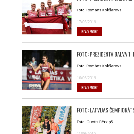
Foto: Romāns Kokšarovs
17/06/2019
READ MORE
FOTO: PREZIDENTA BALVA 1. 
Foto: Romāns Kokšarovs
16/06/2019
READ MORE
FOTO: LATVIJAS ČEMPIONĀT
Foto: Guntis Bērziņš
11/06/2019