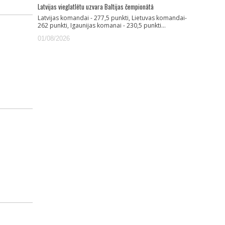
Latvijas vieglatlētu uzvara Baltijas čempionātā
Latvijas komandai - 277,5 punkti, Lietuvas komandai-
262 punkti, Igaunijas komanai - 230,5 punkti…
01/08/2026