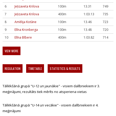
6
Jeļizaveta Krilova
100m
13.31
749
7
Jeļizaveta Krilova
400m
1:03.13
735
8
Amēlija Kotāne
100m
13.46
723
9
Elīna Kronberga
100m
13.48
720
10
Elīna Bībere
400m
1:03.82
714
VIEW MORE
REGULATION
TIMETABLE
STATISTICS & RESULTS
Tāllēkšānā grupā "U-12 un jaunākie" - visiem dalībniekiem ir 3.
meģinājumi, rezultāts tiek mērīts no atsperiena vietas
Tāllēkšānā grupā "U-14 un vecākie" - visiem dalībniekiem ir 4.
meģinājumi