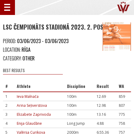
LSC ČEMPIONĀTS STADIONĀ 2023. 2. POSMS
(0)
PERIOD:
03/06/2023 - 03/06/2023
LOCATION:
RĪGA
CATEGORY:
OTHER
BEST RESULTS
#
Athlete
Discipline
Result
WA
1
Ieva Malnača
100m
12.69
859
2
Arina Seļiverstova
100m
12.98
807
3
Elizabete Zaprivoda
100m
13.16
775
4
Enija Glaudāne
Long Jump
4.88
758
5
Valērija Curikova
2000m
6:55.36
757