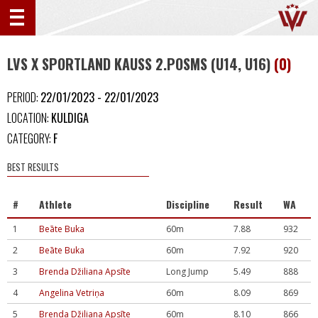
LVS X SPORTLAND KAUSS 2.POSMS (U14, U16)
(0)
PERIOD:
22/01/2023 - 22/01/2023
LOCATION:
KULDIGA
CATEGORY:
F
BEST RESULTS
#
Athlete
Discipline
Result
WA
1
Beāte Buka
60m
7.88
932
2
Beāte Buka
60m
7.92
920
3
Brenda Džiliana Apsīte
Long Jump
5.49
888
4
Angelina Vetriņa
60m
8.09
869
5
Brenda Džiliana Apsīte
60m
8.10
866