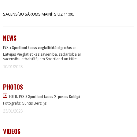
SACENSĪBU SĀKUMS MAINĪTS UZ 11:00.
NEWS
LVS x Sportland kauss vieglatlētikā atgriežas ar…
Latvijas Vieglatlētikas savienība, sadarbībā ar
sacensību atbalstītājiem Sportland un Nike…
10/01/2023
PHOTOS
FOTO: LVS X Sportland kauss 2. posms Kuldīgā
Fotogrāfs: Guntis Bērziņs
23/01/2023
VIDEOS