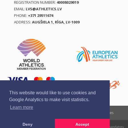
REGISTRATION NUMBER:
40008029019
EMAIL:
LVS@ATHLETICS.LV
PHONE:
+371 29511674
ADDRESS:
AUGŠIELA 1, RĪGA, LV-1009
This website would like to use cookies and
Google Analytics to make visit statistics.
Learn more
Report a violation
Privacy policy
Terms of services
Deny
Accept
All rights reserved. In case of republishing reference to athletics.lv is mandatory.