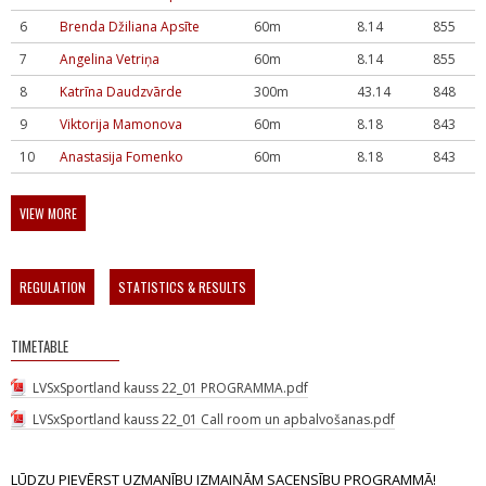
6
Brenda Džiliana Apsīte
60m
8.14
855
7
Angelina Vetriņa
60m
8.14
855
8
Katrīna Daudzvārde
300m
43.14
848
9
Viktorija Mamonova
60m
8.18
843
10
Anastasija Fomenko
60m
8.18
843
VIEW MORE
REGULATION
STATISTICS & RESULTS
TIMETABLE
LVSxSportland kauss 22_01 PROGRAMMA.pdf
LVSxSportland kauss 22_01 Call room un apbalvošanas.pdf
LŪDZU PIEVĒRST UZMANĪBU IZMAIŅĀM SACENSĪBU PROGRAMMĀ!