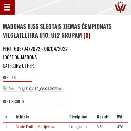
MADONAS BJSS SLĒGTAIS ZIEMAS ČEMPIONĀTS
VIEGLATLĒTIKĀ U10, U12 GRUPĀM
(0)
PERIOD:
08/04/2022 - 08/04/2022
LOCATION:
MADONA
CATEGORY:
OTHER
RESULTS
Rezultāti_U10,U12_08.04.2022.xls
BEST RESULTS
#
Athlete
Discipline
Result
WA
1
Made Emīlija Macijevska
Long Jump
3.51
470