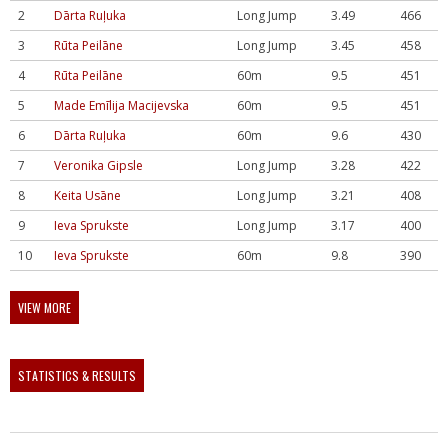
2
Dārta Ruļuka
Long Jump
3.49
466
3
Rūta Peilāne
Long Jump
3.45
458
4
Rūta Peilāne
60m
9.5
451
5
Made Emīlija Macijevska
60m
9.5
451
6
Dārta Ruļuka
60m
9.6
430
7
Veronika Gipsle
Long Jump
3.28
422
8
Keita Usāne
Long Jump
3.21
408
9
Ieva Sprukste
Long Jump
3.17
400
10
Ieva Sprukste
60m
9.8
390
VIEW MORE
STATISTICS & RESULTS