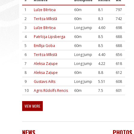
1
Luīze Bērtiņa
60m
8.1
797
2
Terēza Mīkstā
60m
8.3
742
3
Luīze Bērtiņa
Long Jump
4.60
698
4
Patrīcija Lipsberga
60m
8.5
688
5
Emīlija Goba
60m
8.5
688
6
Terēza Mīkstā
Long Jump
4.40
656
7
Aleksa Zaļupe
Long Jump
4.22
618
8
Aleksa Zaļupe
60m
8.8
612
9
Gustavs Ailts
Long Jump
5.51
608
10
Agris Rūdolfs Rencis
60m
7.5
601
VIEW MORE
NEWS
PHOTOS