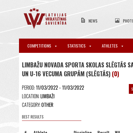
NEWS
PHOT
COMPETITIONS
STATISTICS
ATHLETES
LIMBAŽU NOVADA SPORTA SKOLAS SLĒGTĀS SA
UN U-16 VECUMA GRUPĀM (SLĒGTĀS)
(0)
PERIOD:
11/03/2022 - 11/03/2022
S
LOCATION:
LIMBAŽI
CATEGORY:
OTHER
BEST RESULTS
#
Athlete
Discipline
Result
WA