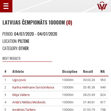
LATVIJAS ČEMPIONĀTS 10000M
(0)
PERIOD:
04/07/2020 - 04/07/2020
LOCATION:
PILTENE
CATEGORY:
OTHER
BEST RESULTS
#
Athlete
Discipline
Result
WA
1
Uģis Jocis
10000m
30:03.26
950
2
Karīna Helmane-Soročenkova
10000m
35:45.38
949
3
Kitija Valtere
10000m
38:25.69
824
4
Artūrs Niklāvs Medveds
10000m
31:40.61
817
5
Jevgēnijs Turkins
10000m
31:55.79
798