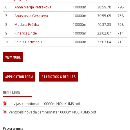
6
Anna Marija Petrakova
10000m
38:59.78
798
7
Anastasija Geraseva
10000m
39:55.05
758
8
Madara Frēliha
10000m
40:37.83
728
9
Rihards Linde
10000m
33:02.07
714
10
Reinis Hartmanis
10000m
33:03.04
713
VIEW MORE
APPLICATION FORM
STATISTICS & RESULTS
REGULATION
Latvijas cempionats 10000m NOLIKUMS.pdf
Ventspils novada čempionāts 10000m NOLIKUMS.pdf
Programma: