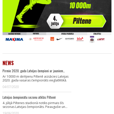
NEWS
Pirmie 2020. gada Latvijas čempioni ar jauniem…
Ar 10000 m skrējienu Piltenē aizsācies Latvijas
2020. gada vasaras čempionāts vieglatlētikā.
04/07/2020
Latvijas čempionātu sezonu atklās Piltenē
4. jūlijā Piltenes stadionā notiks pirmais šīs
sezonas Latvijas čempionāts. Pieaugušie un…
19/06/2020