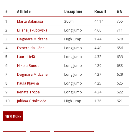
#
Athlete
Discipline
Result
WA
1
Marta Balanasa
300m
44.14
755
2
Liliāna Jakubovska
Long Jump
4.66
711
3
Dagmāra Midzene
High Jump
1.44
678
4
Esmeralda Hāne
Long Jump
4.40
656
5
Laura Lielā
Long Jump
4.32
639
6
Nikola Bunde
Long Jump
4.29
633
7
Dagmāra Midzene
Long Jump
4.27
629
8
Paula Kļaviņa
Long Jump
4.25
625
9
Renāte Tropa
Long Jump
4.24
622
10
Juliāna Grinkeviča
High Jump
1.38
621
VIEW MORE