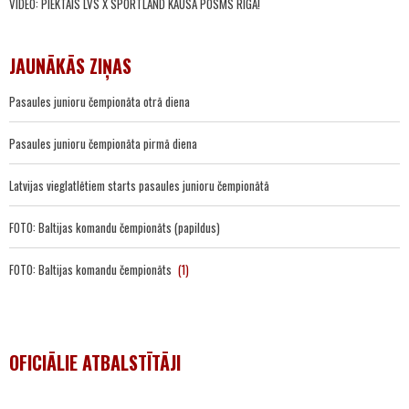
VIDEO: PIEKTAIS LVS X SPORTLAND KAUSA POSMS RĪGĀ!
JAUNĀKĀS ZIŅAS
Pasaules junioru čempionāta otrā diena
Pasaules junioru čempionāta pirmā diena
Latvijas vieglatlētiem starts pasaules junioru čempionātā
FOTO: Baltijas komandu čempionāts (papildus)
FOTO: Baltijas komandu čempionāts
(1)
OFICIĀLIE ATBALSTĪTĀJI