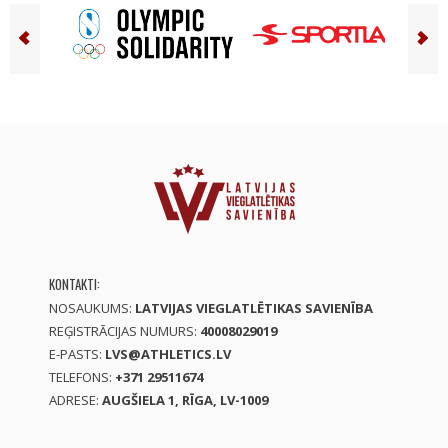
KONTAKTI:
NOSAUKUMS:
LATVIJAS VIEGLATLĒTIKAS SAVIENĪBA
REĢISTRĀCIJAS NUMURS:
40008029019
E-PASTS:
LVS@ATHLETICS.LV
TELEFONS:
+371 29511674
ADRESE:
AUGŠIELA 1, RĪGA, LV-1009