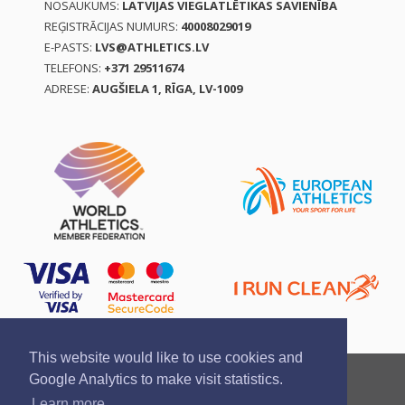
NOSAUKUMS:
LATVIJAS VIEGLATLĒTIKAS SAVIENĪBA
REĢISTRĀCIJAS NUMURS:
40008029019
E-PASTS:
LVS@ATHLETICS.LV
TELEFONS:
+371 29511674
ADRESE:
AUGŠIELA 1, RĪGA, LV-1009
This website would like to use cookies and
Ziņo par pārkāpumu
Privātuma politika
Google Analytics to make visit statistics.
Pirkšanas un atgriešanas noteikumi
Learn more