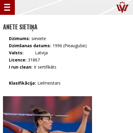
ANETE SIETIŅA
Dzimums:
sieviete
Dzimšanas datums:
1996 (Pieaugušie)
Valsts:
🇱🇻 Latvija
Licence:
31867
I run clean:
Ir sertifikāts
Klasifikācija:
Lielmeistars