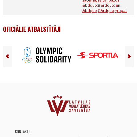
sacensības Limbažos
&bdquo;B&rdquo; un
&bdquo;C&rdquo;grupai.
OFICIĀLIE ATBALSTĪTĀJI
KONTAKTI: