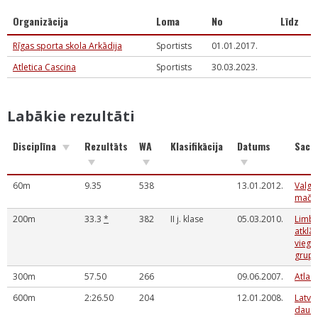
Organizācija
Loma
No
Līdz
Rīgas sporta skola Arkādija
Sportists
01.01.2017.
Atletica Cascina
Sportists
30.03.2023.
Labākie rezultāti
Disciplīna
Rezultāts
WA
Klasifikācija
Datums
Sace
60m
9.35
538
13.01.2012.
Valga
mačsa
200m
33.3
*
382
II j. klase
05.03.2010.
Limba
atklā
viegla
grup
300m
57.50
266
09.06.2007.
Atlase
600m
2:26.50
204
12.01.2008.
Latvi
daudz