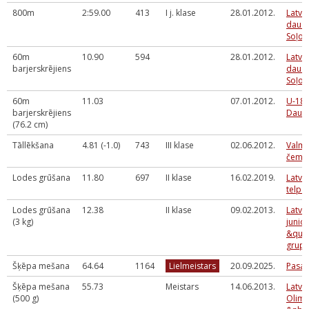
800m
2:59.00
413
I j. klase
28.01.2012.
Latvi
daudz
Soļo&
60m
10.90
594
28.01.2012.
Latvi
barjerskrējiens
daudz
Soļo&
60m
11.03
07.01.2012.
U-18 
barjerskrējiens
Daudz
(76.2 cm)
Tāllēkšana
4.81 (-1.0)
743
III klase
02.06.2012.
Valmi
čemp
Lodes grūšana
11.80
697
II klase
16.02.2019.
Latvi
telpā
Lodes grūšana
12.38
II klase
09.02.2013.
Latvi
(3 kg)
junio
&quo
grupa
Šķēpa mešana
64.64
1164
Lielmeistars
20.09.2025.
Pasau
Šķēpa mešana
55.73
Meistars
14.06.2013.
Latvi
(500 g)
Olim