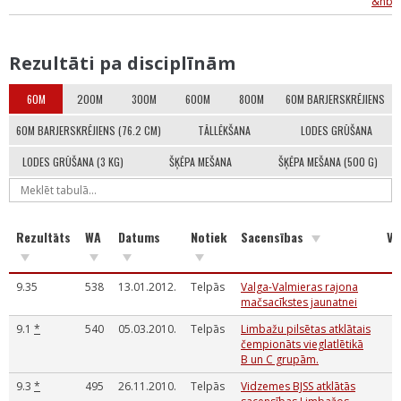
&nbsp
Rezultāti pa disciplīnām
60M
200M
300M
600M
800M
60M BARJERSKRĒJIENS
60M BARJERSKRĒJIENS (76.2 CM)
TĀLLĒKŠANA
LODES GRŪŠANA
LODES GRŪŠANA (3 KG)
ŠĶĒPA MEŠANA
ŠĶĒPA MEŠANA (500 G)
Rezultāts
WA
Datums
Notiek
Sacensības
Vē
9.35
538
13.01.2012.
Telpās
Valga-Valmieras rajona
mačsacīkstes jaunatnei
9.1
*
540
05.03.2010.
Telpās
Limbažu pilsētas atklātais
čempionāts vieglatlētikā
B un C grupām.
9.3
*
495
26.11.2010.
Telpās
Vidzemes BJSS atklātās