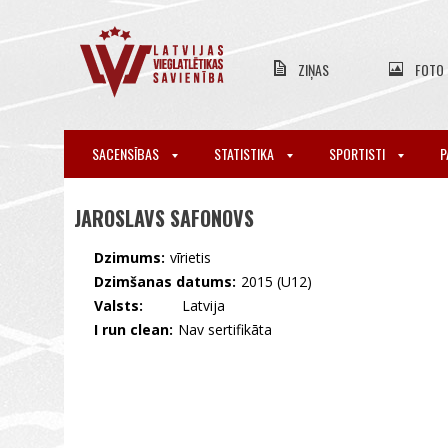
ZIŅAS
FOTO
SACENSĪBAS
STATISTIKA
SPORTISTI
P
JAROSLAVS SAFONOVS
Dzimums:
vīrietis
Dzimšanas datums:
2015 (U12)
Valsts:
🇱🇻 Latvija
I run clean:
Nav sertifikāta