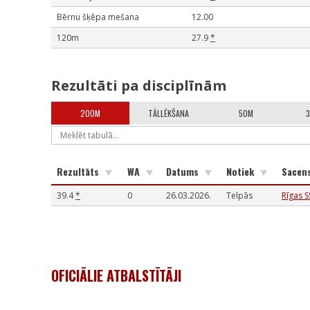
Bērnu šķēpa mešana
12.00
120m
27.9
*
Rezultāti pa disciplīnām
200M
TĀLLĒKŠANA
50M
3
Rezultāts
WA
Datums
Notiek
Sacen
39.4
*
0
26.03.2026.
Telpās
Rīgas 
OFICIĀLIE ATBALSTĪTĀJI