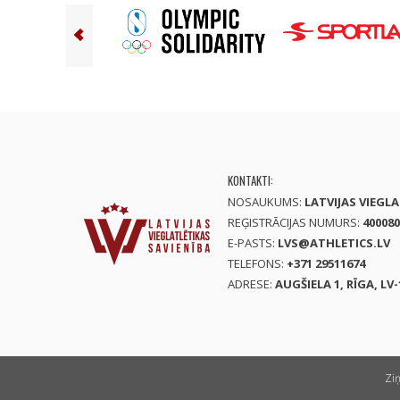
KONTAKTI:
NOSAUKUMS:
LATVIJAS VIEGL
REĢISTRĀCIJAS NUMURS:
400080
E-PASTS:
LVS@ATHLETICS.LV
TELEFONS:
+371 29511674
ADRESE:
AUGŠIELA 1, RĪGA, LV-
Zi