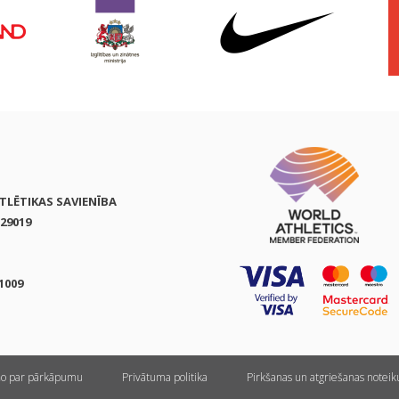
ATLĒTIKAS SAVIENĪBA
29019
1009
ņo par pārkāpumu
Privātuma politika
Pirkšanas un atgriešanas notei