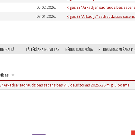
05.02.2026.
Rīgas SS "Arkadija" sadraudzības sacen
07.01.2026.
Rīgas SS “Arkādija” sadraudzības sacen
0M GAITĀ
TĀLLĒKŠANA NO VIETAS
BĒRNU DAUDZCĪŅA
PILDBUMBAS MEŠANA (1 
sības
SS "Arkādija"sadraudzības sacensības VFS daudzcīņās 2025./26.m.g. 3.posms