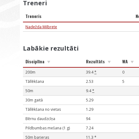
Treneri
Treneris
N
Nadežda Milbrete
Labākie rezultāti
Disciplīna
Rezultāts
WA
200m
39.4
*
0
Tāllēkšana
2.53
5
50m
9.4
*
30m gaitā
5.29
Tāllēkšana no vietas
1.29
Bērnu daudzcīņa
94
Pildbumbas mešana (1 g)
7.24
50m barjeras
11.3
*