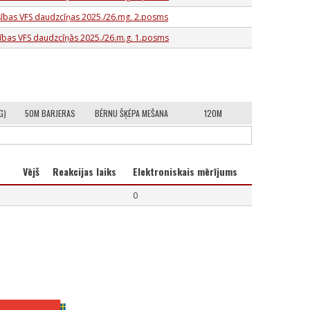
sības VFS daudzcīņas 2025./26.mg. 2.posms
sības VFS daudzcīņās 2025./26.m.g. 1.posms
G)
50M BARJERAS
BĒRNU ŠĶĒPA MEŠANA
120M
Vējš
Reakcijas laiks
Elektroniskais mērījums
0