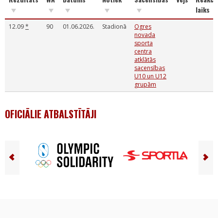
laiks
12.09
*
90
01.06.2026.
Stadionā
Ogres
novada
sporta
centra
atklātās
sacensības
U10 un U12
grupām
OFICIĀLIE ATBALSTĪTĀJI