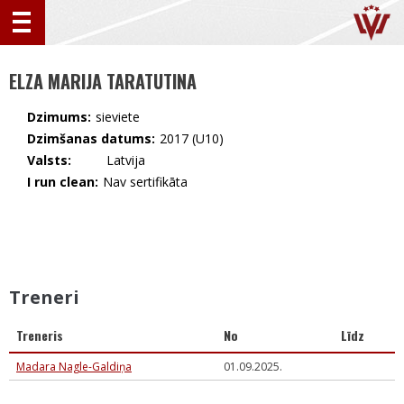
ELZA MARIJA TARATUTINA
Dzimums:
sieviete
Dzimšanas datums:
2017 (U10)
Valsts:
🇱🇻 Latvija
I run clean:
Nav sertifikāta
Treneri
Treneris
No
Līdz
Madara Nagle-Galdiņa
01.09.2025.