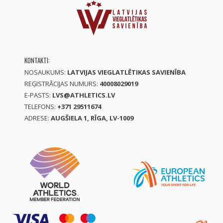
KONTAKTI:
NOSAUKUMS:
LATVIJAS VIEGLATLĒTIKAS SAVIENĪBA
REĢISTRĀCIJAS NUMURS:
40008029019
E-PASTS:
LVS@ATHLETICS.LV
TELEFONS:
+371 29511674
ADRESE:
AUGŠIELA 1, RĪGA, LV-1009