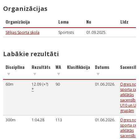
Organizācijas
Organizācija
Loma
No
Līdz
Sēlijas Sporta skola
Sportists
01.09.2025.
Labākie rezultāti
Disciplīna
Rezultāts
WA
Klasifikācija
Datums
Sacensīb
60m
12.09 (+?)
90
01.06.2026.
Ogres nov
*
sporta cen
atklātās
sacensība
U10 un U1
grupām
300m
1:04.28
113
01.06.2026.
Ogres nov
sporta cen
atklātās
sacensība