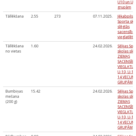
U10 un U1
grupām
Tāllēkšana
2.55
273
07.11.2025.
Jēkabpils
Sporta sko
slēgtās
sacensība
vieglatlēti
Tāllēkšana
1.60
24.02.2026.
Sēlijas Spo
no vietas
skolas slē
ZIEMAS
SACENSĪB
VIEGLATLĒ
U-10, U-12
14 VECUM
GRUPĀM
Bumbiņas
15.42
24.02.2026.
Sēlijas Spo
mešana
skolas slē
(200 g)
ZIEMAS
SACENSĪB
VIEGLATLĒ
U-10, U-12
14 VECUM
GRUPĀM