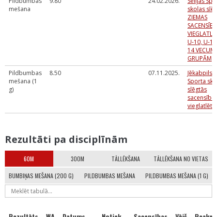
Pildbumbas
9.80
24.02.2026.
Sēlijas Spo
mešana
skolas slē
ZIEMAS
SACENSĪB
VIEGLATLĒ
U-10, U-12
14 VECUM
GRUPĀM
Pildbumbas
8.50
07.11.2025.
Jēkabpils
mešana (1
Sporta sko
g)
slēgtās
sacensība
vieglatlēti
Rezultāti pa disciplīnām
60M
300M
TĀLLĒKŠANA
TĀLLĒKŠANA NO VIETAS
BUMBIŅAS MEŠANA (200 G)
PILDBUMBAS MEŠANA
PILDBUMBAS MEŠANA (1 G)
Rezultāts
WA
Datums
Notiek
Sacensības
Vējš
Reakcij