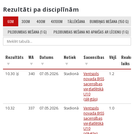
Rezultāti pa disciplīnām
60M
300M
400M
4X100M
TĀLLĒKŠANA
BUMBIŅAS MEŠANA (150 G)
PILDBUMBAS MEŠANA (1 G)
PILDBUMBAS MEŠANA NO APAKŠAS AR LĒCIENU (1 G)
Rezultāts
WA
Datums
Notiek
Sacensības
Vējš
Reakci
laiks
10.30 🥈
340
07.05.2026.
Stadionā
Ventspils
1.2
novada BJSS
sacensības
vieglatlētikā
U10
(slēgtās)
10.32
337
07.05.2026.
Stadionā
Ventspils
1.0
novada BJSS
sacensības
vieglatlētikā
U10
(slēgtās)