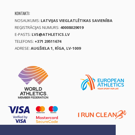
KONTAKTI:
NOSAUKUMS:
LATVIJAS VIEGLATLĒTIKAS SAVIENĪBA
REĢISTRĀCIJAS NUMURS:
40008029019
E-PASTS:
LVS@ATHLETICS.LV
TELEFONS:
+371 29511674
ADRESE:
AUGŠIELA 1, RĪGA, LV-1009