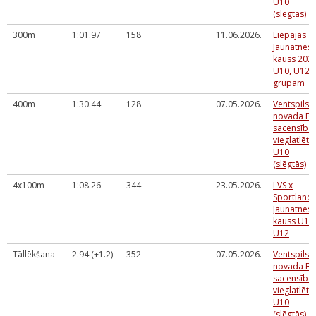
U10
(slēgtās)
300m
1:01.97
158
11.06.2026.
Liepājas
Jaunatnes
kauss 202
U10, U12
grupām
400m
1:30.44
128
07.05.2026.
Ventspils
novada BJ
sacensība
vieglatlēti
U10
(slēgtās)
4x100m
1:08.26
344
23.05.2026.
LVS x
Sportland
Jaunatnes
kauss U10,
U12
Tāllēkšana
2.94 (+1.2)
352
07.05.2026.
Ventspils
novada BJ
sacensība
vieglatlēti
U10
(slēgtās)