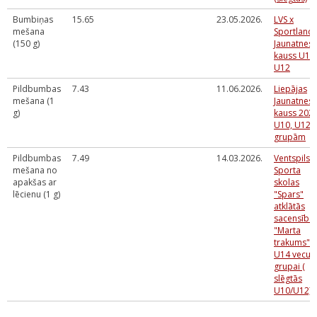
Bumbiņas
15.65
23.05.2026.
LVS x
mešana
Sportland
(150 g)
Jaunatnes
kauss U10,
U12
Pildbumbas
7.43
11.06.2026.
Liepājas
mešana (1
Jaunatnes
g)
kauss 202
U10, U12
grupām
Pildbumbas
7.49
14.03.2026.
Ventspils
mešana no
Sporta
apakšas ar
skolas
lēcienu (1 g)
"Spars"
atklātās
sacensība
"Marta
trakums"
U14 vecu
grupai (
slēgtās
U10/U12)