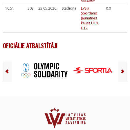
10.51
303
23.05.2026.
Stadionā
LVS x
0.0
Sportland
Jaunatnes
kauss U10,
U12
OFICIĀLIE ATBALSTĪTĀJI