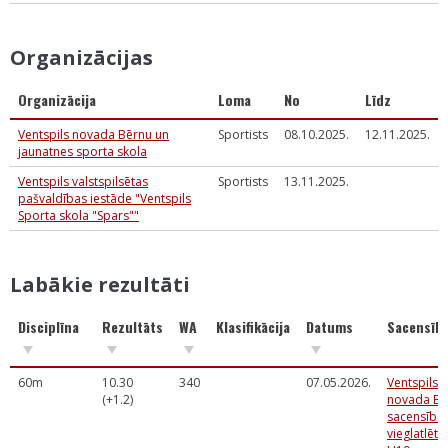
Organizācijas
Organizācija
Loma
No
Līdz
Ventspils novada Bērnu un
Sportists
08.10.2025.
12.11.2025.
jaunatnes sporta skola
Ventspils valstspilsētas
Sportists
13.11.2025.
pašvaldības iestāde "Ventspils
Sporta skola "Spars""
Labākie rezultāti
Disciplīna
Rezultāts
WA
Klasifikācija
Datums
Sacensīb
60m
10.30
340
07.05.2026.
Ventspils
(+1.2)
novada BJ
sacensība
vieglatlēti