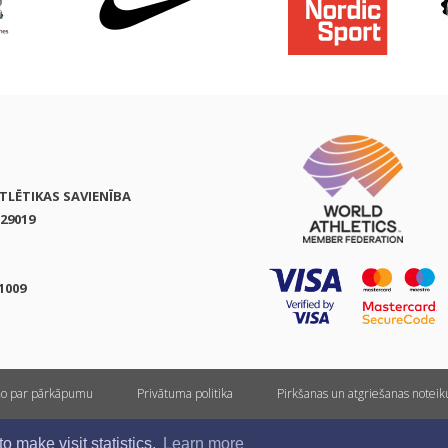
ATLĒTIKAS SAVIENĪBA
29019
1009
ņo par pārkāpumu
Privātuma politika
Pirkšanas un atgriešanas notei
Visas tiesības rezervētas. Pārpublicēšanas gadījumā saite uz athletics.lv ir obligāta.
 make visit statistics.
Learn more