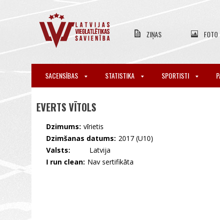
ZIŅAS
FOTO
SACENSĪBAS
STATISTIKA
SPORTISTI
P
EVERTS VĪTOLS
Dzimums:
vīrietis
Dzimšanas datums:
2017 (U10)
Valsts:
🇱🇻 Latvija
I run clean:
Nav sertifikāta