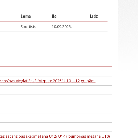
Loma
No
Līdz
Sportists
10.09.2025.
ensības vieglatlētikā “Aizpute 2025” U10, U12 grupām.
klātās sacensības šķēpmešanā U12/ U14 ( bumbiņas mešanā U10)