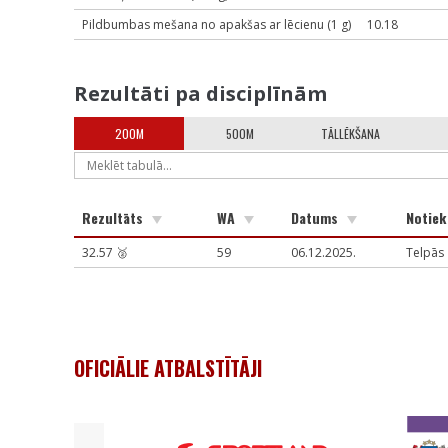
Pildbumbas mešana no apakšas ar lēcienu (1 g)
10.18
Rezultāti pa disciplīnām
200M
500M
TĀLLĒKŠANA
Rezultāts
WA
Datums
Notie
32.57 🥈
59
06.12.2025.
Telpās
OFICIĀLIE ATBALSTĪTĀJI