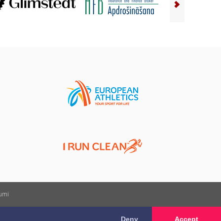
kumi
Deny
Accept