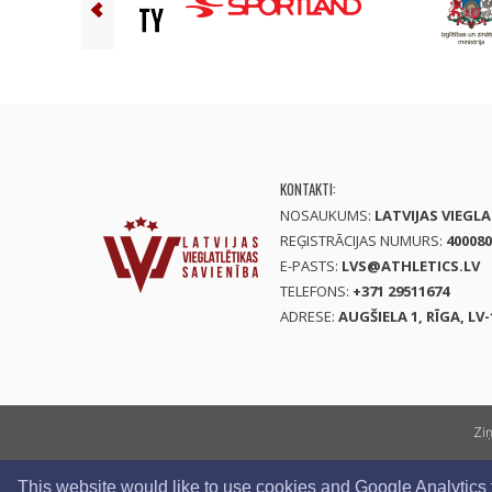
KONTAKTI:
NOSAUKUMS:
LATVIJAS VIEGL
REĢISTRĀCIJAS NUMURS:
400080
E-PASTS:
LVS@ATHLETICS.LV
TELEFONS:
+371 29511674
ADRESE:
AUGŠIELA 1, RĪGA, LV-
Zi
This website would like to use cookies and Google Analytics to