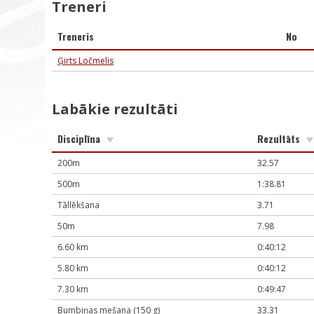
Treneri
Treneris
No
Ģirts Ločmelis
Labākie rezultāti
Disciplīna
Rezultāts
200m
32.57
500m
1:38.81
Tāllēkšana
3.71
50m
7.98
6.60 km
0:40:12
5.80 km
0:40:12
7.30 km
0:49:47
Bumbiņas mešana (150 g)
33.31