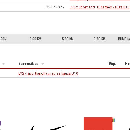
06.12.2025.
LVS x Sportland Jaunatnes kauss U10
50M
6.60 KM
5.80 KM
7.30 KM
BUMBIŅA
k
Sacensības
Vējš
Re
LVS x Sportland Jaunatnes kauss U10