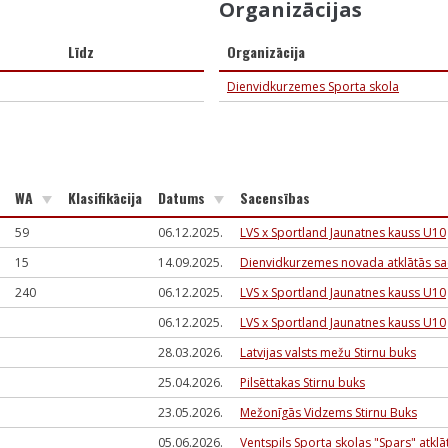
Organizācijas
Līdz
Organizācija
Dienvidkurzemes Sporta skola
WA
Klasifikācija
Datums
Sacensības
59
06.12.2025.
LVS x Sportland Jaunatnes kauss U10
15
14.09.2025.
Dienvidkurzemes novada atklātās sac
240
06.12.2025.
LVS x Sportland Jaunatnes kauss U10
06.12.2025.
LVS x Sportland Jaunatnes kauss U10
28.03.2026.
Latvijas valsts mežu Stirnu buks
25.04.2026.
Pilsēttakas Stirnu buks
23.05.2026.
Mežonīgās Vidzems Stirnu Buks
05.06.2026.
Ventspils Sporta skolas "Spars" at