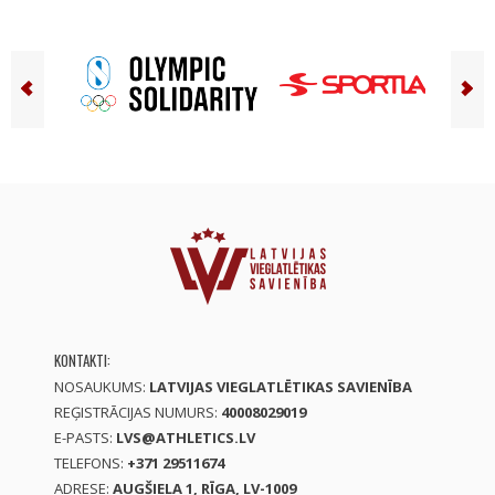
KONTAKTI:
NOSAUKUMS:
LATVIJAS VIEGLATLĒTIKAS SAVIENĪBA
REĢISTRĀCIJAS NUMURS:
40008029019
E-PASTS:
LVS@ATHLETICS.LV
TELEFONS:
+371 29511674
ADRESE:
AUGŠIELA 1, RĪGA, LV-1009