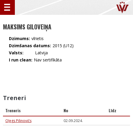
MAKSIMS GILOVEIŅA
Dzimums:
vīrietis
Dzimšanas datums:
2015 (U12)
Valsts:
🇱🇻 Latvija
I run clean:
Nav sertifikāta
Treneri
Treneris
No
Līdz
Oļegs Pilinovičs
02.09.2024.