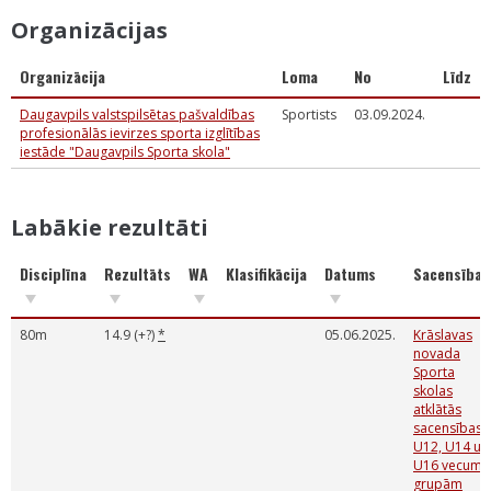
Organizācijas
Organizācija
Loma
No
Līdz
Daugavpils valstspilsētas pašvaldības
Sportists
03.09.2024.
profesionālās ievirzes sporta izglītības
iestāde "Daugavpils Sporta skola"
Labākie rezultāti
Disciplīna
Rezultāts
WA
Klasifikācija
Datums
Sacensības
80m
14.9 (+?)
*
05.06.2025.
Krāslavas
novada
Sporta
skolas
atklātās
sacensības
U12, U14 un
U16 vecuma
grupām