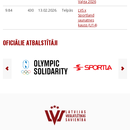
Valga 2026
9.84
430
13.02.2026.
Telpās
LVS x
Sportland
jaunatnes
kauss (U14)
OFICIĀLIE ATBALSTĪTĀJI