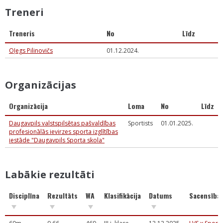
Treneri
Treneris
No
Līdz
Oļegs Pilinovičs
01.12.2024.
Organizācijas
Organizācija
Loma
No
Līdz
Daugavpils valstspilsētas pašvaldības
Sportists
01.01.2025.
profesionālās ievirzes sporta izglītības
iestāde "Daugavpils Sporta skola"
Labākie rezultāti
Disciplīna
Rezultāts
WA
Klasifikācija
Datums
Sacensība