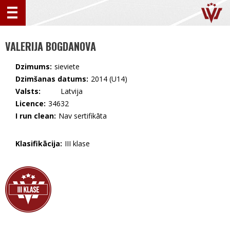
VALERIJA BOGDANOVA
Dzimums:
sieviete
Dzimšanas datums:
2014 (U14)
Valsts:
🇱🇻 Latvija
Licence:
34632
I run clean:
Nav sertifikāta
Klasifikācija:
III klase