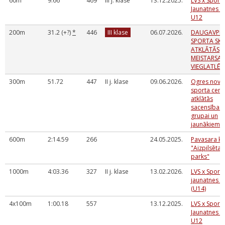
60m
9.66
469
III j. klase
13.12.2025.
LVS x Sport
Jaunatnes k
U12
200m
31.2 (+?)
*
446
III klase
06.07.2026.
DAUGAVPIL
SPORTA SK
ATKLĀTĀS
MEISTARSAC
VIEGLATLĒT
300m
51.72
447
II j. klase
09.06.2026.
Ogres nova
sporta cent
atklātās
sacensības
grupai un
jaunākiem
600m
2:14.59
266
24.05.2025.
Pavasara kr
"Aizpilsētas
parks"
1000m
4:03.36
327
II j. klase
13.02.2026.
LVS x Sport
jaunatnes k
(U14)
4x100m
1:00.18
557
13.12.2025.
LVS x Sport
Jaunatnes k
U12