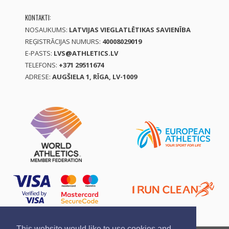
KONTAKTI:
NOSAUKUMS:
LATVIJAS VIEGLATLĒTIKAS SAVIENĪBA
REĢISTRĀCIJAS NUMURS:
40008029019
E-PASTS:
LVS@ATHLETICS.LV
TELEFONS:
+371 29511674
ADRESE:
AUGŠIELA 1, RĪGA, LV-1009
This website would like to use cookies and