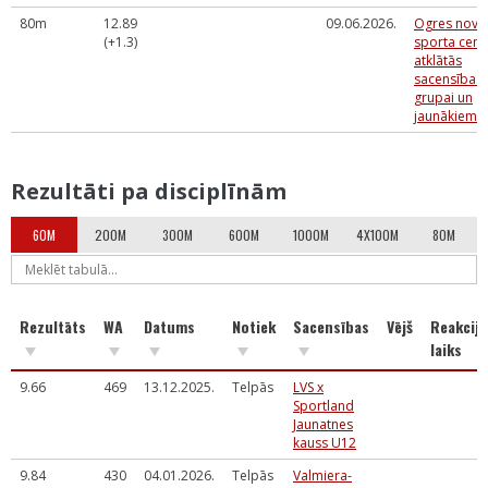
80m
12.89
09.06.2026.
Ogres nova
(+1.3)
sporta cent
atklātās
sacensības
grupai un
jaunākiem
Rezultāti pa disciplīnām
60M
200M
300M
600M
1000M
4X100M
80M
Rezultāts
WA
Datums
Notiek
Sacensības
Vējš
Reakcija
laiks
9.66
469
13.12.2025.
Telpās
LVS x
Sportland
Jaunatnes
kauss U12
9.84
430
04.01.2026.
Telpās
Valmiera-