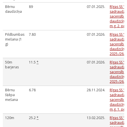
Bērnu
89
07.01.2025.
Rīgas SS "A
daudzcīņa
sadraudzī
sacensības
daudzcīņās
m.g. 2. po
Pildbumbas
7.80
07.01.2026.
Rīgas SS “A
mešana (1
sadraudzī
g)
sacensības
daudzcīņā
2025./26.m
50m
11.5
*
07.01.2026.
Rīgas SS “A
barjeras
sadraudzī
sacensības
daudzcīņā
2025./26.m
Bērnu
6.78
28.11.2024.
Rīgas SS "A
šķēpa
sadraudzī
mešana
sacensības
daudzcīņās
m.g. 1. po
120m
25.2
*
13.02.2025.
Rīgas SS "A
sadraudzī