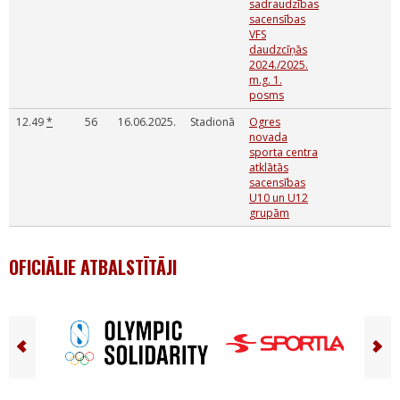
sadraudzības
sacensības
VFS
daudzcīņās
2024./2025.
m.g. 1.
posms
12.49
*
56
16.06.2025.
Stadionā
Ogres
novada
sporta centra
atklātās
sacensības
U10 un U12
grupām
OFICIĀLIE ATBALSTĪTĀJI