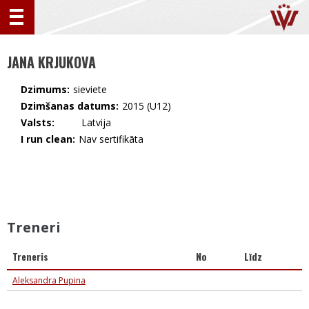
JANA KRJUKOVA
Dzimums:
sieviete
Dzimšanas datums:
2015 (U12)
Valsts:
🇱🇻 Latvija
I run clean:
Nav sertifikāta
Treneri
Treneris
No
Līdz
Aleksandra Pupina