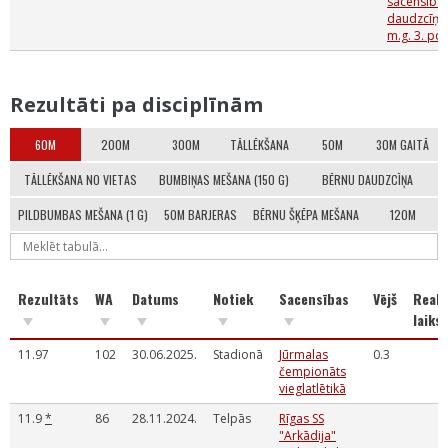
sacensības
daudzcīņās
m.g. 3. po
Rezultāti pa disciplīnām
60M
200M
300M
TĀLLĒKŠANA
50M
30M GAITĀ
TĀLLĒKŠANA NO VIETAS
BUMBIŅAS MEŠANA (150 G)
BĒRNU DAUDZCĪŅA
PILDBUMBAS MEŠANA (1 G)
50M BARJERAS
BĒRNU ŠĶĒPA MEŠANA
120M
Rezultāts
WA
Datums
Notiek
Sacensības
Vējš
Reakc
laiks
11.97
102
30.06.2025.
Stadionā
Jūrmalas
0.3
čempionāts
vieglatlētikā
11.9
*
86
28.11.2024.
Telpās
Rīgas SS
"Arkādija"