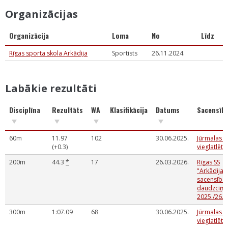
Organizācijas
Organizācija
Loma
No
Līdz
Rīgas sporta skola Arkādija
Sportists
26.11.2024.
Labākie rezultāti
Disciplīna
Rezultāts
WA
Klasifikācija
Datums
Sacensīb
60m
11.97
102
30.06.2025.
Jūrmalas 
(+0.3)
vieglatlēti
200m
44.3
*
17
26.03.2026.
Rīgas SS
"Arkādija
sacensības
daudzcīņā
2025./26.m
300m
1:07.09
68
30.06.2025.
Jūrmalas 
vieglatlēti