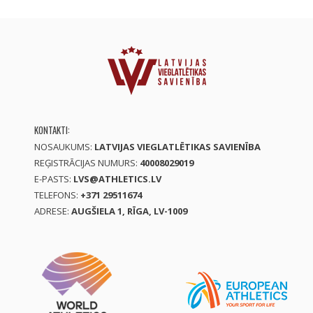
KONTAKTI:
NOSAUKUMS:
LATVIJAS VIEGLATLĒTIKAS SAVIENĪBA
REĢISTRĀCIJAS NUMURS:
40008029019
E-PASTS:
LVS@ATHLETICS.LV
TELEFONS:
+371 29511674
ADRESE:
AUGŠIELA 1, RĪGA, LV-1009