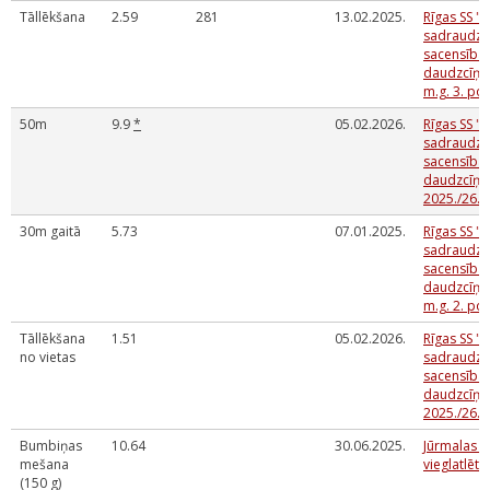
Tāllēkšana
2.59
281
13.02.2025.
Rīgas SS "A
sadraudzī
sacensības
daudzcīņās
m.g. 3. po
50m
9.9
*
05.02.2026.
Rīgas SS "A
sadraudzī
sacensības
daudzcīņa
2025./26.
30m gaitā
5.73
07.01.2025.
Rīgas SS "A
sadraudzī
sacensības
daudzcīņās
m.g. 2. po
Tāllēkšana
1.51
05.02.2026.
Rīgas SS "A
no vietas
sadraudzī
sacensības
daudzcīņa
2025./26.
Bumbiņas
10.64
30.06.2025.
Jūrmalas 
mešana
vieglatlēti
(150 g)