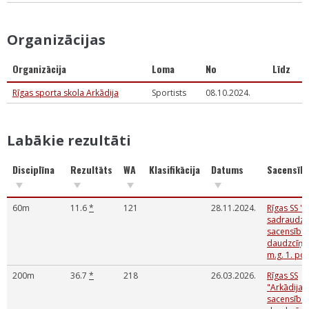
Organizācijas
Organizācija
Loma
No
Līdz
Rīgas sporta skola Arkādija
Sportists
08.10.2024.
Labākie rezultāti
Disciplīna
Rezultāts
WA
Klasifikācija
Datums
Sacensīb
60m
11.6
*
121
28.11.2024.
Rīgas SS "A
sadraudzī
sacensības
daudzcīņās
m.g. 1. po
200m
36.7
*
218
26.03.2026.
Rīgas SS
"Arkādija
sacensības