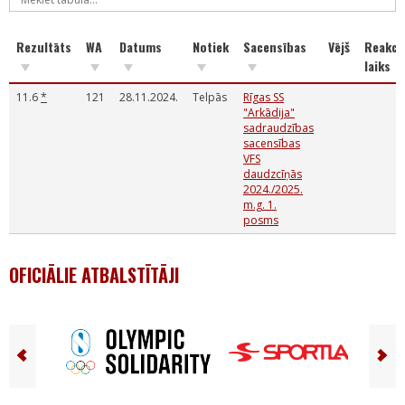
Rezultāts
WA
Datums
Notiek
Sacensības
Vējš
Reakci
laiks
11.6
*
121
28.11.2024.
Telpās
Rīgas SS
"Arkādija"
sadraudzības
sacensības
VFS
daudzcīņās
2024./2025.
m.g. 1.
posms
OFICIĀLIE ATBALSTĪTĀJI