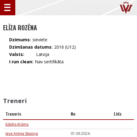
ELĪZA ROZĒNA
Dzimums:
sieviete
Dzimšanas datums:
2016 (U12)
Valsts:
🇱🇻 Latvija
I run clean:
Nav sertifikāta
Treneri
Treneris
No
Līdz
Edvīns Krūms
Ieva Annija Stepiņa
01.09.2024.