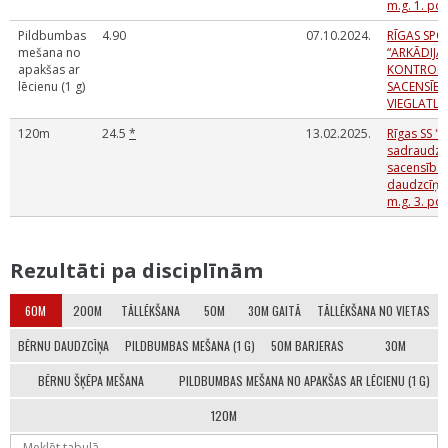
m.g. 1. po
Pildbumbas
4.90
07.10.2024.
RĪGAS SPO
mešana no
“ARKĀDIJ
apakšas ar
KONTROL
lēcienu (1 g)
SACENSĪB
VIEGLATLĒ
120m
24.5
*
13.02.2025.
Rīgas SS "A
sadraudzī
sacensības
daudzcīņās
m.g. 3. po
Rezultāti pa disciplīnām
60M
200M
TĀLLĒKŠANA
50M
30M GAITĀ
TĀLLĒKŠANA NO VIETAS
BĒRNU DAUDZCĪŅA
PILDBUMBAS MEŠANA (1 G)
50M BARJERAS
30M
BĒRNU ŠĶĒPA MEŠANA
PILDBUMBAS MEŠANA NO APAKŠAS AR LĒCIENU (1 G)
120M