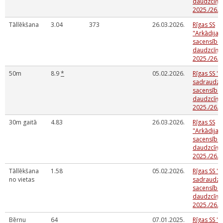
daudzcīņā
2025./26.m
Tāllēkšana
3.04
373
26.03.2026.
Rīgas SS
"Arkādija
sacensības
daudzcīņā
2025./26.m
50m
8.9
*
05.02.2026.
Rīgas SS "A
sadraudzī
sacensības
daudzcīņa
2025./26.
30m gaitā
4.83
26.03.2026.
Rīgas SS
"Arkādija
sacensības
daudzcīņā
2025./26.m
Tāllēkšana
1.58
05.02.2026.
Rīgas SS "A
no vietas
sadraudzī
sacensības
daudzcīņa
2025./26.
Bērnu
64
07.01.2025.
Rīgas SS "A