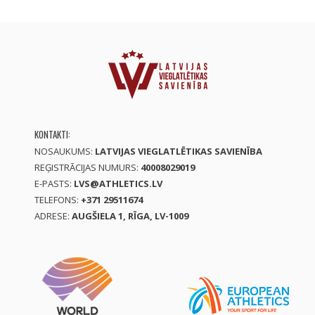
KONTAKTI:
NOSAUKUMS:
LATVIJAS VIEGLATLĒTIKAS SAVIENĪBA
REĢISTRĀCIJAS NUMURS:
40008029019
E-PASTS:
LVS@ATHLETICS.LV
TELEFONS:
+371 29511674
ADRESE:
AUGŠIELA 1, RĪGA, LV-1009