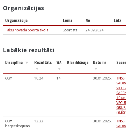
Organizācijas
Organizācija
Loma
No
Līdz
Talsu novada Sporta skola
Sportists
24.09.2024.
Labākie rezultāti
Disciplīna
Rezultāts
WA
Klasifikācija
Datums
Sacens
60m
10.24
14
30.01.2025.
TNSS
SADRA
VIEGLA
SACENS
10 un U
VECUM
GRUPĀ
(SLĒGTĀ
60m
13.33
30.01.2025.
TNSS
barjerskrējiens
SADRA