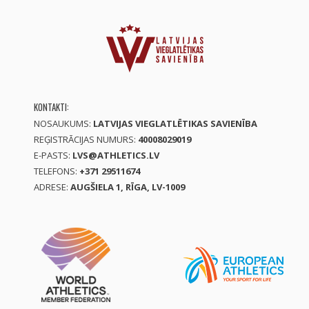
KONTAKTI:
NOSAUKUMS:
LATVIJAS VIEGLATLĒTIKAS SAVIENĪBA
REĢISTRĀCIJAS NUMURS:
40008029019
E-PASTS:
LVS@ATHLETICS.LV
TELEFONS:
+371 29511674
ADRESE:
AUGŠIELA 1, RĪGA, LV-1009