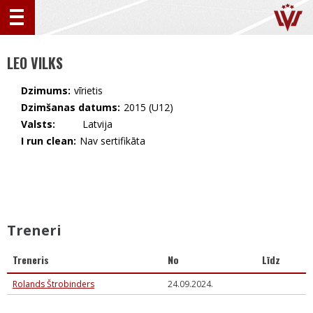
LEO VILKS
Dzimums:
vīrietis
Dzimšanas datums:
2015 (U12)
Valsts:
🇱🇻 Latvija
I run clean:
Nav sertifikāta
Treneri
Treneris
No
Līdz
Rolands Štrobinders
24.09.2024.