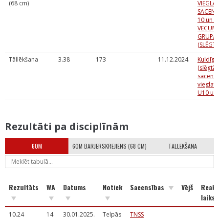
(68 cm)
VIEGLA
SACENS
10 un U
VECUM
GRUPĀ
(SLĒGTĀ
Tāllēkšana
3.38
173
11.12.2024.
Kuldīga
(slēgtās
sacens
vieglatl
U10 un
Rezultāti pa disciplīnām
60M
60M BARJERSKRĒJIENS (68 CM)
TĀLLĒKŠANA
Rezultāts
WA
Datums
Notiek
Sacensības
Vējš
Reakc
laiks
10.24
14
30.01.2025.
Telpās
TNSS