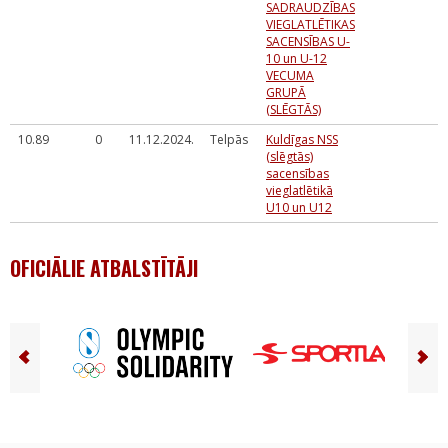
SADRAUDZĪBAS
VIEGLATLĒTIKAS
SACENSĪBAS U-
10 un U-12
VECUMA
GRUPĀ
(SLĒGTĀS)
10.89
0
11.12.2024.
Telpās
Kuldīgas NSS
(slēgtās)
sacensības
vieglatlētikā
U10 un U12
OFICIĀLIE ATBALSTĪTĀJI