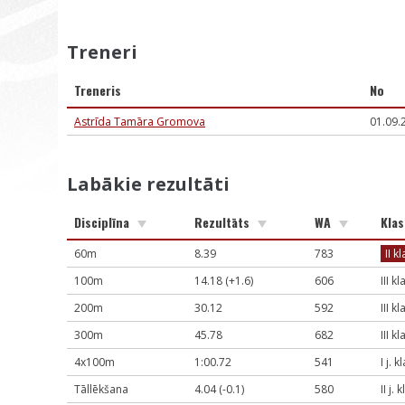
Treneri
Treneris
No
Astrīda Tamāra Gromova
01.09.
Labākie rezultāti
Disciplīna
Rezultāts
WA
Klas
60m
8.39
783
II k
100m
14.18 (+1.6)
606
III k
200m
30.12
592
III k
300m
45.78
682
III k
4x100m
1:00.72
541
I j. k
Tāllēkšana
4.04 (-0.1)
580
II j. 