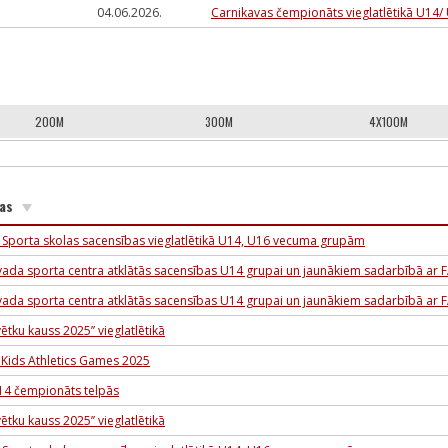
04.06.2026.
Carnikavas čempionāts vieglatlētikā U14/
200M
300M
4X100M
bas
 Sporta skolas sacensības vieglatlētikā U14, U16 vecuma grupām
ada sporta centra atklātās sacensības U14 grupai un jaunākiem sadarbībā ar 
ada sporta centra atklātās sacensības U14 grupai un jaunākiem sadarbībā ar 
ētku kauss 2025’’ vieglatlētikā
Kids Athletics Games 2025
U14 čempionāts telpās
ētku kauss 2025’’ vieglatlētikā