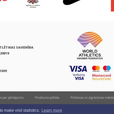
ATLĒTIKAS SAVIENĪBA
29019
1009
ņo par pārkāpumu
Privātuma politika
Pirkšanas un atgriešanas notei
Visas tiesības rezervētas. Pārpublicēšanas gadījumā saite uz athletics.lv ir obligāta.
 make visit statistics.
Learn more