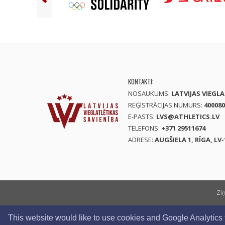
KONTAKTI:
NOSAUKUMS:
LATVIJAS VIEGL
REĢISTRĀCIJAS NUMURS:
400080
E-PASTS:
LVS@ATHLETICS.LV
TELEFONS:
+371 29511674
ADRESE:
AUGŠIELA 1, RĪGA, LV-
Zi
This website would like to use cookies and Google Analytics to