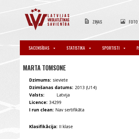
ZIŅAS
FOTO
SACENSĪBAS
STATISTIKA
SPORTISTI
P
MARTA TOMSONE
Dzimums:
sieviete
Dzimšanas datums:
2013 (U14)
Valsts:
🇱🇻 Latvija
Licence:
34299
I run clean:
Nav sertifikāta
Klasifikācija:
II klase