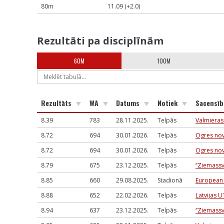
80m
11.09 (+2.0)
Rezultāti pa disciplīnām
60M
100M
Rezultāts
WA
Datums
Notiek
Sacensī
8.39
783
28.11.2025.
Telpās
Valmieras
8.72
694
30.01.2026.
Telpās
Ogres nov
8.72
694
30.01.2026.
Telpās
Ogres nov
8.79
675
23.12.2025.
Telpās
‘’Ziemassv
8.85
660
29.08.2025.
Stadionā
European 
8.88
652
22.02.2026.
Telpās
Latvijas 
8.94
637
23.12.2025.
Telpās
‘’Ziemassv