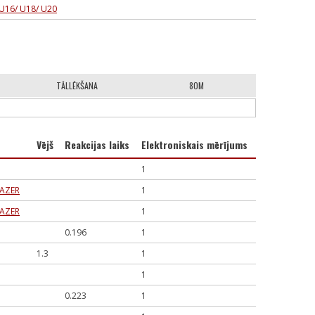
 U16/ U18/ U20
TĀLLĒKŠANA
80M
Vējš
Reakcijas laiks
Elektroniskais mērījums
1
FAZER
1
FAZER
1
0.196
1
1.3
1
1
0.223
1