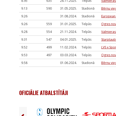
8.95
635
28.11.2025.
Telpās
Valmieras
9.13
590
31.05.2025.
Stadionā
Bērnu vieg
9.26
31.08.2024.
Stadionā
European 
9.26
559
31.01.2025.
Telpās
Ogres nov
9.28
554
21.11.2024.
Telpās
Valmieras
9.31
547
04.01.2025.
Telpās
Starptauti
9.52
499
11.02.2024.
Telpās
LVS x Spo
9.53
497
03.03.2024.
Telpās
Ogres nov
9.58
01.06.2024.
Stadionā
Bērnu vieg
OFICIĀLIE ATBALSTĪTĀJI