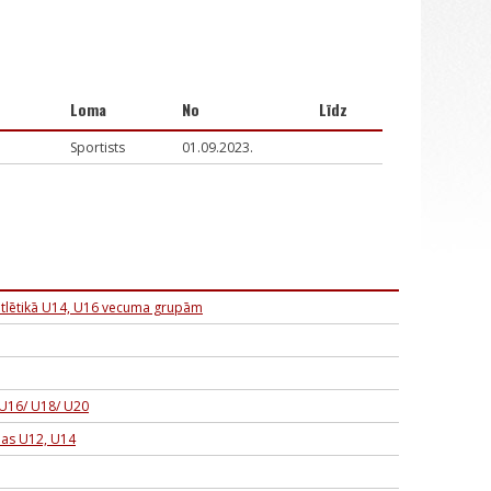
Loma
No
Līdz
Sportists
01.09.2023.
latlētikā U14, U16 vecuma grupām
 U16/ U18/ U20
ības U12, U14