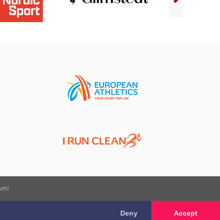
kumi
Deny
Accept