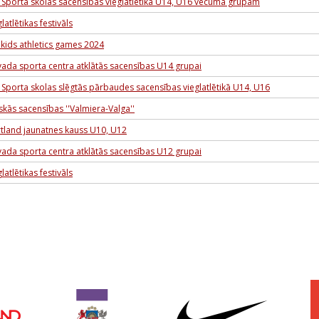
 Sporta skolas sacensības vieglatlētikā U14, U16 vecuma grupām
latlētikas festivāls
kids athletics games 2024
ada sporta centra atklātās sacensības U14 grupai
 Sporta skolas slēgtās pārbaudes sacensības vieglatlētikā U14, U16
skās sacensības ''Valmiera-Valga''
rtland jaunatnes kauss U10, U12
ada sporta centra atklātās sacensības U12 grupai
latlētikas festivāls