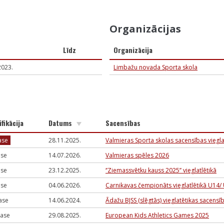
Organizācijas
Līdz
Organizācija
2023.
Limbažu novada Sporta skola
ifikācija
Datums
Sacensības
lase
28.11.2025.
Valmieras Sporta skolas sacensības vieg
lase
14.07.2026.
Valmieras spēles 2026
lase
23.12.2025.
‘’Ziemassvētku kauss 2025’’ vieglatlētikā
lase
04.06.2026.
Carnikavas čempionāts vieglatlētikā U14/
lase
14.06.2024.
Ādažu BJSS (slēgtās) vieglatētikas sacens
klase
29.08.2025.
European Kids Athletics Games 2025