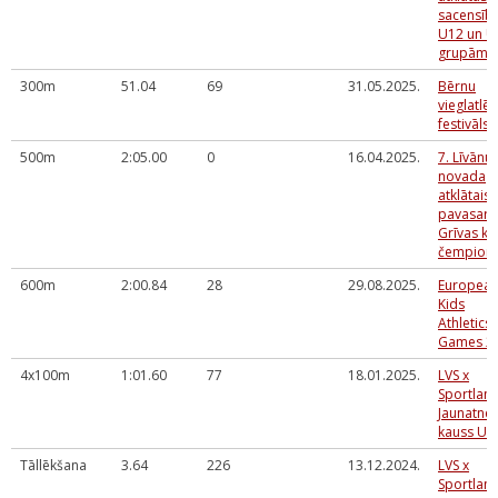
sacensīb
U12 un U
grupām
300m
51.04
69
31.05.2025.
Bērnu
vieglatlēt
festivāls
500m
2:05.00
0
16.04.2025.
7. Līvānu
novada
atklātais
pavasara
Grīvas kr
čempionā
600m
2:00.84
28
29.08.2025.
Europea
Kids
Athletics
Games 2
4x100m
1:01.60
77
18.01.2025.
LVS x
Sportlan
Jaunatne
kauss U1
Tāllēkšana
3.64
226
13.12.2024.
LVS x
Sportlan