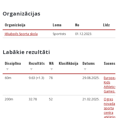
Organizācijas
Organizācija
Loma
No
Līdz
Jēkabpils Sporta skola
Sportists
01.12.2023.
Labākie rezultāti
Disciplīna
Rezultāts
WA
Klasifikācija
Datums
Sacensī
60m
9.63 (+1.3)
78
29.08.2025.
Europea
Kids
Athletics
Games 2
200m
32.78
52
21.02.2025.
Ogres
novada
sporta
centra
atklātās