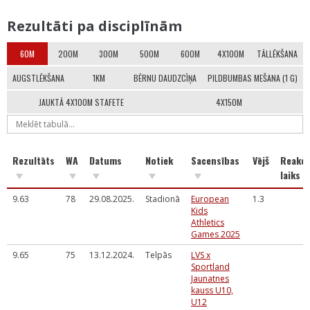
Rezultāti pa disciplīnām
60M
200M
300M
500M
600M
4X100M
TĀLLĒKŠANA
AUGSTLĒKŠANA
1KM
BĒRNU DAUDZCĪŅA
PILDBUMBAS MEŠANA (1 G)
JAUKTĀ 4X100M STAFETE
4X150M
Rezultāts
WA
Datums
Notiek
Sacensības
Vējš
Reakci
laiks
9.63
78
29.08.2025.
Stadionā
European
1.3
Kids
Athletics
Games 2025
9.65
75
13.12.2024.
Telpās
LVS x
Sportland
Jaunatnes
kauss U10,
U12