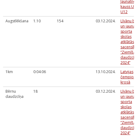
Jaunatne
kauss U1
U12
Augstlēkšana
1.10
154
03.12.2024.
Līvānu b
un jaunat
sporta
skolas
atklātās
sacensīb
“Ziemīša
daudzcīņ
2024”
1km
0:04:06
13.10.2024.
Latvijas
čempionā
krosā
Bērnu
18
03.12.2024.
Līvānu b
daudzcīņa
un jaunat
sporta
skolas
atklātās
sacensīb
“Ziemīša
daudzcīņ
2024”