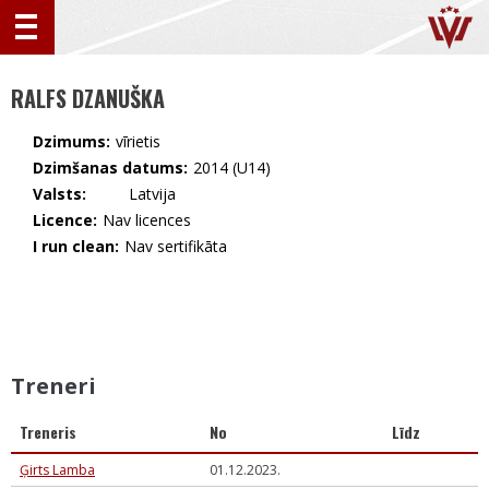
RALFS DZANUŠKA
Dzimums:
vīrietis
Dzimšanas datums:
2014 (U14)
Valsts:
🇱🇻 Latvija
Licence:
Nav licences
I run clean:
Nav sertifikāta
Treneri
Treneris
No
Līdz
Ģirts Lamba
01.12.2023.