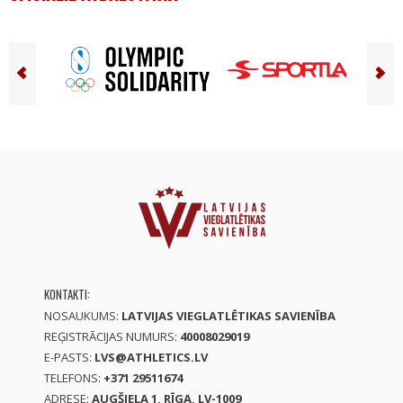
KONTAKTI:
NOSAUKUMS:
LATVIJAS VIEGLATLĒTIKAS SAVIENĪBA
REĢISTRĀCIJAS NUMURS:
40008029019
E-PASTS:
LVS@ATHLETICS.LV
TELEFONS:
+371 29511674
ADRESE:
AUGŠIELA 1, RĪGA, LV-1009