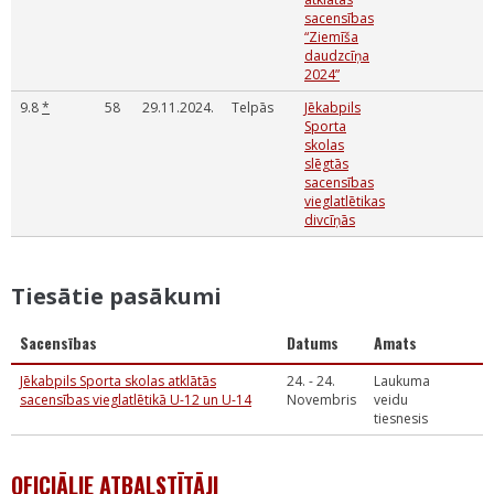
sacensības
“Ziemīša
daudzcīņa
2024”
9.8
*
58
29.11.2024.
Telpās
Jēkabpils
Sporta
skolas
slēgtās
sacensības
vieglatlētikas
divcīņās
Tiesātie pasākumi
Sacensības
Datums
Amats
Jēkabpils Sporta skolas atklātās
24. - 24.
Laukuma
sacensības vieglatlētikā U-12 un U-14
Novembris
veidu
tiesnesis
OFICIĀLIE ATBALSTĪTĀJI