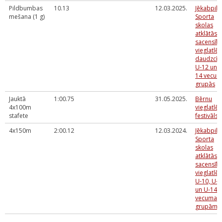
Pildbumbas
10.13
12.03.2025.
Jēkabpils
mešana (1 g)
Sporta
skolas
atklātās
sacensīb
vieglatlēt
daudzcīņ
U-12 un U
14 vecu
grupās
Jauktā
1:00.75
31.05.2025.
Bērnu
4x100m
vieglatlēt
stafete
festivāls
4x150m
2:00.12
12.03.2024.
Jēkabpils
Sporta
skolas
atklātās
sacensīb
vieglatlēt
U-10, U-1
un U-14
vecuma
grupām