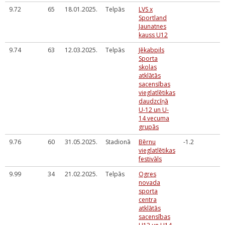
9.72
65
18.01.2025.
Telpās
LVS x
Sportland
Jaunatnes
kauss U12
9.74
63
12.03.2025.
Telpās
Jēkabpils
Sporta
skolas
atklātās
sacensības
vieglatlētikas
daudzcīņā
U-12 un U-
14 vecuma
grupās
9.76
60
31.05.2025.
Stadionā
Bērnu
-1.2
vieglatlētikas
festivāls
9.99
34
21.02.2025.
Telpās
Ogres
novada
sporta
centra
atklātās
sacensības