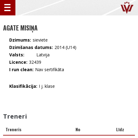
AGATE MISIŅA
Dzimums:
sieviete
Dzimšanas datums:
2014 (U14)
Valsts:
🇱🇻 Latvija
Licence:
32439
I run clean:
Nav sertifikāta
Klasifikācija:
I j. klase
Treneri
Treneris
No
Līdz