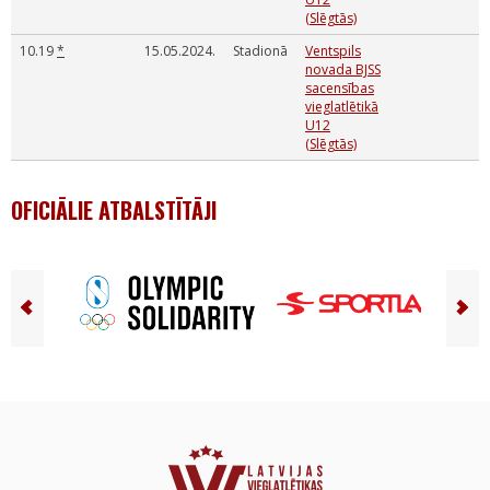
(Slēgtās)
10.19
*
15.05.2024.
Stadionā
Ventspils
novada BJSS
sacensības
vieglatlētikā
U12
(Slēgtās)
OFICIĀLIE ATBALSTĪTĀJI