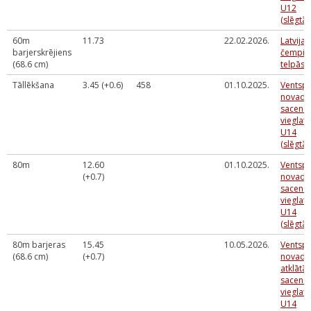
U12
(slēgtās
60m
11.73
22.02.2026.
Latvija
barjerskrējiens
čempio
(68.6 cm)
telpās
Tāllēkšana
3.45 (+0.6)
458
01.10.2025.
Ventspi
novada 
sacens
vieglatl
U14
(slēgtās
80m
12.60
01.10.2025.
Ventspi
(+0.7)
novada 
sacens
vieglatl
U14
(slēgtās
80m barjeras
15.45
10.05.2026.
Ventspi
(68.6 cm)
(+0.7)
novada 
atklātās
sacens
vieglatl
U14