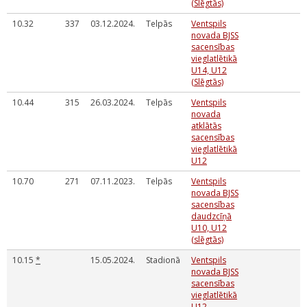
(Slēgtās)
10.32
337
03.12.2024.
Telpās
Ventspils
novada BJSS
sacensības
vieglatlētikā
U14, U12
(Slēgtās)
10.44
315
26.03.2024.
Telpās
Ventspils
novada
atklātās
sacensības
vieglatlētikā
U12
10.70
271
07.11.2023.
Telpās
Ventspils
novada BJSS
sacensības
daudzcīņā
U10, U12
(slēgtās)
10.15
*
15.05.2024.
Stadionā
Ventspils
novada BJSS
sacensības
vieglatlētikā
U12