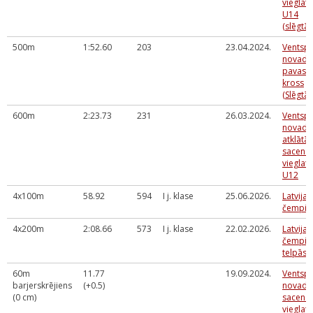
vieglatl
U14
(slēgtās
500m
1:52.60
203
23.04.2024.
Ventspi
novada 
pavasa
kross
(Slēgtās
600m
2:23.73
231
26.03.2024.
Ventspi
novada
atklātās
sacens
vieglatl
U12
4x100m
58.92
594
I j. klase
25.06.2026.
Latvija
čempio
4x200m
2:08.66
573
I j. klase
22.02.2026.
Latvija
čempio
telpās
60m
11.77
19.09.2024.
Ventspi
barjerskrējiens
(+0.5)
novada 
(0 cm)
sacens
vieglatl