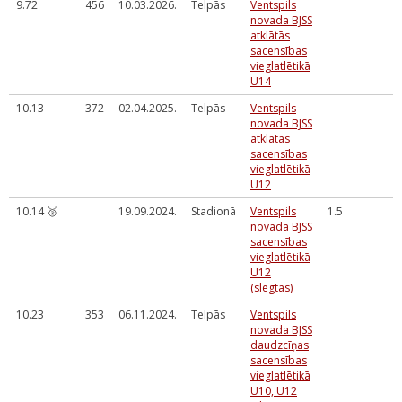
9.72
456
10.03.2026.
Telpās
Ventspils
novada BJSS
atklātās
sacensības
vieglatlētikā
U14
10.13
372
02.04.2025.
Telpās
Ventspils
novada BJSS
atklātās
sacensības
vieglatlētikā
U12
10.14 🥈
19.09.2024.
Stadionā
Ventspils
1.5
novada BJSS
sacensības
vieglatlētikā
U12
(slēgtās)
10.23
353
06.11.2024.
Telpās
Ventspils
novada BJSS
daudzcīņas
sacensības
vieglatlētikā
U10, U12