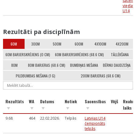
sacens
vieglatl
U14
Rezultāti pa disciplīnām
60M
300M
500M
600M
4X100M
4X200M
60M BARJERSKRĒJIENS (0 CM)
60M BARJERSKRĒJIENS (68.6 CM)
TĀLLĒKŠANA
80M
80M BARJERAS (68.6 CM)
BUMBIŅAS MEŠANA
BĒRNU DAUDZCĪŅA
PILDBUMBAS MEŠANA (1 G)
200M BARJERAS (68.6 CM)
Rezultāts
WA
Datums
Notiek
Sacensības
Vējš
Reakci
laiks
9.68
464
22.02.2026.
Telpās
Latvijas U14
čempionāts
telpās