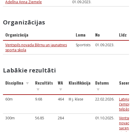
Adelīna Anna Ziemele
01.09.2023.
Organizācijas
Organizācija
Loma
No
Līdz
Ventspils novada Bērnu un jaunatnes
Sportists
01.09.2023.
sporta skola
Labākie rezultāti
Disciplīna
Rezultāts
WA
Klasifikācija
Datums
Sacens
60m
9.68
464
III j. klase
22.02.2026.
Latvija
čempio
telpās
300m
56.85
284
01.10.2025.
Ventspi
novada 
sacens