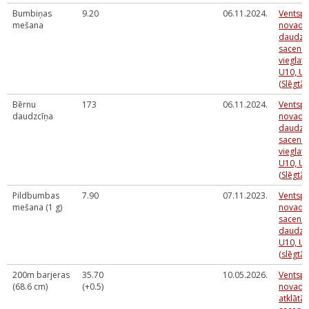
Bumbiņas
9.20
06.11.2024.
Ventspi
mešana
novada 
daudzc
sacens
vieglatl
U10, U
(Slēgtās
Bērnu
173
06.11.2024.
Ventspi
daudzcīņa
novada 
daudzc
sacens
vieglatl
U10, U
(Slēgtās
Pildbumbas
7.90
07.11.2023.
Ventspi
mešana (1 g)
novada 
sacens
daudzc
U10, U
(slēgtās
200m barjeras
35.70
10.05.2026.
Ventspi
(68.6 cm)
(+0.5)
novada 
atklātās