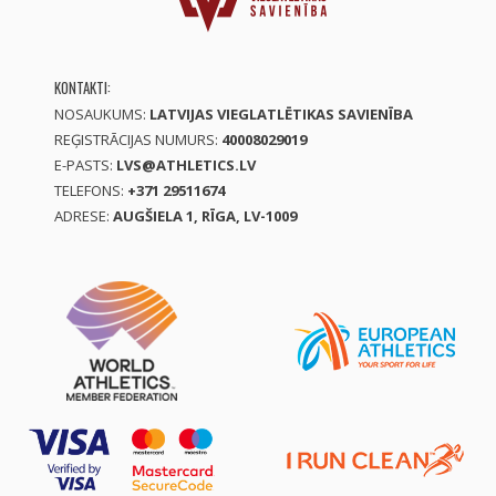
KONTAKTI:
NOSAUKUMS:
LATVIJAS VIEGLATLĒTIKAS SAVIENĪBA
REĢISTRĀCIJAS NUMURS:
40008029019
E-PASTS:
LVS@ATHLETICS.LV
TELEFONS:
+371 29511674
ADRESE:
AUGŠIELA 1, RĪGA, LV-1009