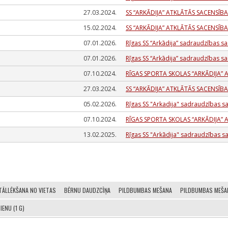
27.03.2024.
SS “ARKĀDIJA” ATKLĀTĀS SACENSĪBA
15.02.2024.
SS “ARKĀDIJA” ATKLĀTĀS SACENSĪBA
07.01.2026.
Rīgas SS “Arkādija” sadraudzības s
07.01.2026.
Rīgas SS “Arkādija” sadraudzības s
07.10.2024.
RĪGAS SPORTA SKOLAS “ARKĀDIJA
27.03.2024.
SS “ARKĀDIJA” ATKLĀTĀS SACENSĪBA
05.02.2026.
Rīgas SS "Arkadija" sadraudzības 
07.10.2024.
RĪGAS SPORTA SKOLAS “ARKĀDIJA
13.02.2025.
Rīgas SS "Arkādija" sadraudzības s
TĀLLĒKŠANA NO VIETAS
BĒRNU DAUDZCĪŅA
PILDBUMBAS MEŠANA
PILDBUMBAS MEŠAN
ENU (1 G)