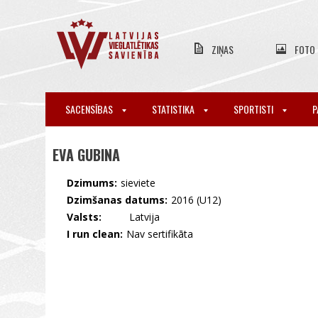
ZIŅAS
FOTO
SACENSĪBAS
STATISTIKA
SPORTISTI
P
EVA GUBINA
Dzimums:
sieviete
Dzimšanas datums:
2016 (U12)
Valsts:
🇱🇻 Latvija
I run clean:
Nav sertifikāta