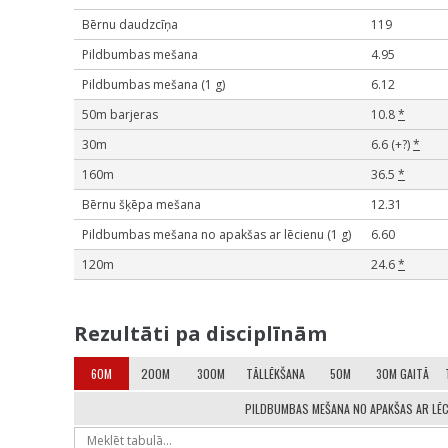
Bērnu daudzcīņa
119
Pildbumbas mešana
4.95
Pildbumbas mešana (1 g)
6.12
50m barjeras
10.8
*
30m
6.6 (+?)
*
160m
36.5
*
Bērnu šķēpa mešana
12.31
Pildbumbas mešana no apakšas ar lēcienu (1 g)
6.60
120m
24.6
*
Rezultāti pa disciplīnām
60M
200M
300M
TĀLLĒKŠANA
50M
30M GAITĀ
PILDBUMBAS MEŠANA NO APAKŠAS AR LĒCI