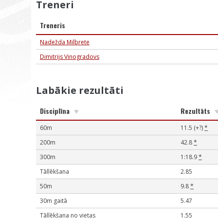
Treneri
Treneris
Nadežda Milbrete
Dimitrijs Vinogradovs
Labākie rezultāti
Disciplīna
Rezultāts
60m
11.5 (+?)
*
200m
42.8
*
300m
1:18.9
*
Tāllēkšana
2.85
50m
9.8
*
30m gaitā
5.47
Tāllēkšana no vietas
1.55