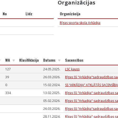
Organizācijas
No
Līdz
Organizācija
Rīgas sporta skola Arkādija
WA
Klasifikācija
Datums
Sacensības
127
24.05.2025.
LSC kauss
39
26.03.2026.
Rīgas SS "Arkādija"sadraudzības s
0
15.02.2024.
SS “ARKĀDIJA” ATKLĀTĀS SACENSĪBA
334
13.02.2025.
Rīgas SS "Arkādija" sadraudzības s
05.02.2026.
Rīgas SS "Arkadija" sadraudzības 
26.03.2026.
Rīgas SS "Arkādija"sadraudzības s
28.11.2024.
Rīgas SS "Arkādija" sadraudzības s