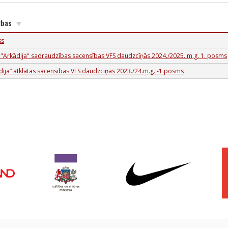
ības
ss
 "Arkādija" sadraudzības sacensības VFS daudzcīņās 2024./2025. m.g. 1. posms
dija” atklātās sacensības VFS daudzcīņās 2023./24.m.g. -1.posms