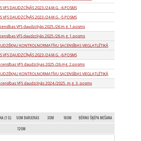
S VFS DAUDZCĪŅĀS 2023./24.M.G. -6.POSMS
S VFS DAUDZCĪŅĀS 2023./24.M.G. -5.POSMS
acensības VFS daudzcīņās 2025./26.m.g. 1.posms
acensības VFS daudzcīņās 2025./26.m.g. 1.posms
” AUDZĒKŅU KONTROLNORMATĪVU SACENSĪBAS VIEGLATLĒTIKĀ
S VFS DAUDZCĪŅĀS 2023./24.M.G. -6.POSMS
sacensības VFS daudzcīņas 2025./26.mg. 2.posms
” AUDZĒKŅU KONTROLNORMATĪVU SACENSĪBAS VIEGLATLĒTIKĀ
acensības VFS daudzcīņās 2024./2025. m.g. 3. posms
A (1 G)
50M BARJERAS
30M
160M
BĒRNU ŠĶĒPA MEŠANA
120M