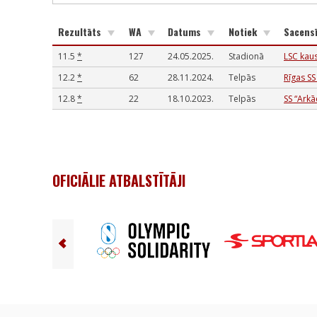
Rezultāts
WA
Datums
Notiek
Sacens
11.5
*
127
24.05.2025.
Stadionā
LSC kau
12.2
*
62
28.11.2024.
Telpās
Rīgas SS
12.8
*
22
18.10.2023.
Telpās
SS “Arkā
OFICIĀLIE ATBALSTĪTĀJI