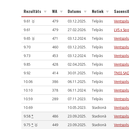
Rezultāts
WA
Datums
Notiek
Sacensī
9.61 🥇
479
03.12.2025.
Telpās
Ventspils
9.61
479
27.02.2026.
Telpās
LVS x Spo
9.65 🥉
471
03.12.2024.
Telpās
Ventspils
9.70
460
03.12.2025.
Telpās
Ventspils
9.73
453
03.12.2024.
Telpās
Ventspils
9.85
428
02.04.2025.
Telpās
Ventspils
9.92
414
30.01.2025.
Telpās
TNSS SAD
10.06
386
06.11.2025.
Telpās
Ventspil
10.10
378
06.11.2024.
Telpās
Ventspils
10.59
289
07.11.2023.
Telpās
Ventspil
10.69
10.05.2023.
Stadionā
Ventspils
9.58
*
486
23.09.2025.
Stadionā
Ventspils
9.75
*
🥇
449
23.09.2025.
Stadionā
Ventspils