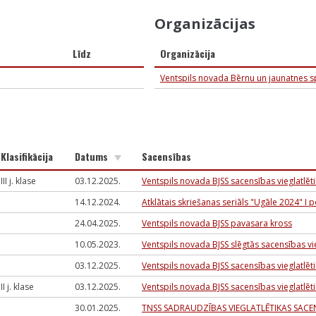
Organizācijas
Līdz
Organizācija
Ventspils novada Bērnu un jaunatnes s
Klasifikācija
Datums
Sacensības
III j. klase
03.12.2025.
Ventspils novada BJSS sacensības vieglatlēti
14.12.2024.
Atklātais skriešanas seriāls "Ugāle 2024" I
24.04.2025.
Ventspils novada BJSS pavasara kross
10.05.2023.
Ventspils novada BJSS slēgtās sacensības vi
03.12.2025.
Ventspils novada BJSS sacensības vieglatlēti
II j. klase
03.12.2025.
Ventspils novada BJSS sacensības vieglatlēti
30.01.2025.
TNSS SADRAUDZĪBAS VIEGLATLĒTIKAS SACEN