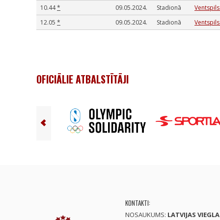
10.44
*
09.05.2024.
Stadionā
Ventspils
12.05
*
09.05.2024.
Stadionā
Ventspils
OFICIĀLIE ATBALSTĪTĀJI
KONTAKTI:
NOSAUKUMS:
LATVIJAS VIEGL