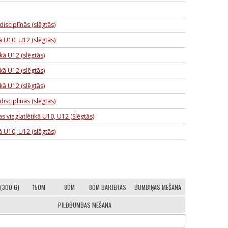
sciplīnās (slēgtās)
 U10, U12 (slēgtās)
kā U12 (slēgtās)
kā U12 (slēgtās)
kā U12 (slēgtās)
sciplīnās (slēgtās)
 vieglatlētikā U10, U12 (Slēgtās)
 U10, U12 (slēgtās)
(300 G)
150M
80M
80M BARJERAS
BUMBIŅAS MEŠANA
PILDBUMBAS MEŠANA