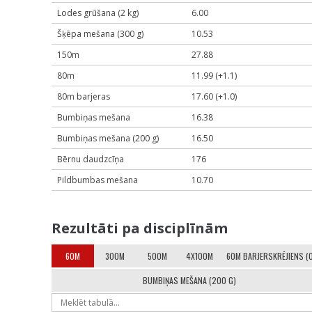
Lodes grūšana (2 kg)
6.00
Šķēpa mešana (300 g)
10.53
150m
27.88
80m
11.99 (+1.1)
80m barjeras
17.60 (+1.0)
Bumbiņas mešana
16.38
Bumbiņas mešana (200 g)
16.50
Bērnu daudzcīņa
176
Pildbumbas mešana
10.70
Rezultāti pa disciplīnām
60M
300M
500M
4X100M
60M BARJERSKRĒJIENS (
BUMBIŅAS MEŠANA (200 G)