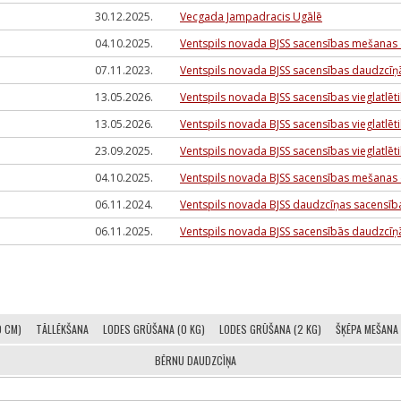
30.12.2025.
Vecgada Jampadracis Ugālē
04.10.2025.
Ventspils novada BJSS sacensības mešanas di
07.11.2023.
Ventspils novada BJSS sacensības daudzcīņā
13.05.2026.
Ventspils novada BJSS sacensības vieglatlēti
13.05.2026.
Ventspils novada BJSS sacensības vieglatlēti
23.09.2025.
Ventspils novada BJSS sacensības vieglatlēti
04.10.2025.
Ventspils novada BJSS sacensības mešanas di
06.11.2024.
Ventspils novada BJSS daudzcīņas sacensības
06.11.2025.
Ventspils novada BJSS sacensībās daudzcīņā
0 CM)
TĀLLĒKŠANA
LODES GRŪŠANA (0 KG)
LODES GRŪŠANA (2 KG)
ŠĶĒPA MEŠANA 
BĒRNU DAUDZCĪŅA