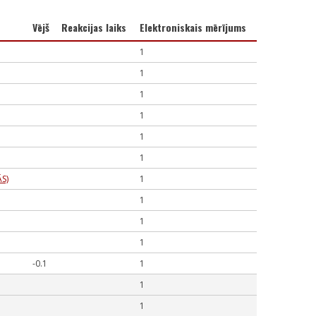
Vējš
Reakcijas laiks
Elektroniskais mērījums
1
1
1
1
1
1
S)
1
1
1
1
-0.1
1
1
1