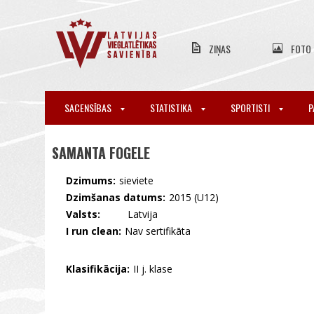
ZIŅAS
FOTO
SACENSĪBAS
STATISTIKA
SPORTISTI
P
SAMANTA FOGELE
Dzimums:
sieviete
Dzimšanas datums:
2015 (U12)
Valsts:
🇱🇻 Latvija
I run clean:
Nav sertifikāta
Klasifikācija:
II j. klase