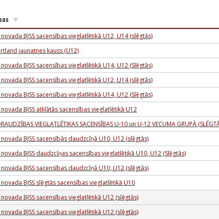
bas
 novada BJSS sacensības vieglatlētikā U12, U14 (slēgtās)
rtland jaunatnes kauss (U12)
 novada BJSS sacensības vieglatlētikā U14, U12 (Slēgtās)
 novada BJSS sacensības vieglatlētikā U12, U14 (slēgtās)
 novada BJSS sacensības vieglatlētikā U14, U12 (Slēgtās)
 novada BJSS atklātās sacensības vieglatlētikā U12
RAUDZĪBAS VIEGLATLĒTIKAS SACENSĪBAS U-10 un U-12 VECUMA GRUPĀ (SLĒGTĀ
s novada BJSS sacensībās daudzcīņā U10, U12 (slēgtās)
 novada BJSS daudzcīņas sacensības vieglatlētikā U10, U12 (Slēgtās)
s novada BJSS sacensības daudzcīņā U10, U12 (slēgtās)
 novada BJSS slēgtās sacensības vieglatlētikā U10
 novada BJSS sacensības vieglatlētikā U12 (slēgtās)
 novada BJSS sacensības vieglatlētikā U12 (slēgtās)