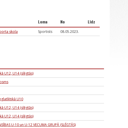
Loma
No
Līdz
porta skola
Sportists
08.05.2023.
kā U12, U14 (slēgtās)
 posms
eglatlētikā U10
kā U12, U14 (slēgtās)
kā U12, U14 (slēgtās)
SĪBAS U-10 un U-12 VECUMA GRUPĀ (SLĒGTĀS)