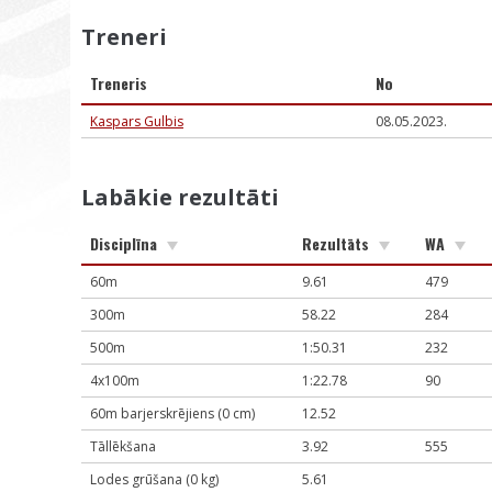
Treneri
Treneris
No
Kaspars Gulbis
08.05.2023.
Labākie rezultāti
Disciplīna
Rezultāts
WA
60m
9.61
479
300m
58.22
284
500m
1:50.31
232
4x100m
1:22.78
90
60m barjerskrējiens (0 cm)
12.52
Tāllēkšana
3.92
555
Lodes grūšana (0 kg)
5.61