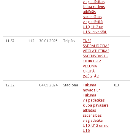
vieglatlētikas
kluba rudens
atklātās
sacensības
vieglatlētikā
U10, U12 un
U16 un vecāki.
11.87
112
30.01.2025.
Telpās
TNSS
SADRAUDZĪBAS
VIEGLATLĒTIKAS
SACENSĪBAS U-
10 un U-12
VECUMA
GRUPĀ
(SLĒGTĀS)
12.32
04.05.2024.
Stadionā
Tukuma
0.3
novada un
Tukuma
vieglatlētikas
kluba pavasara
atklātās
sacensības
vieglatlētikā
U10, U12 un no
U16