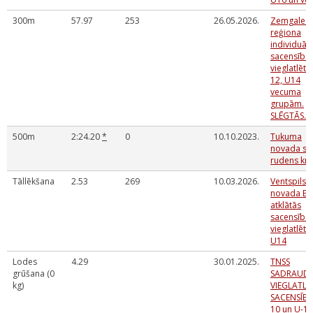
300m
57.97
253
26.05.2026.
Zemgales
reģiona
individuāl
sacensība
vieglatlēti
12, U14
vecuma
grupām.
SLĒGTĀS.
500m
2:24.20
*
0
10.10.2023.
Tukuma
novada sk
rudens kro
Tāllēkšana
2.53
269
10.03.2026.
Ventspils
novada BJ
atklātās
sacensība
vieglatlēti
U14
Lodes
4.29
30.01.2025.
TNSS
grūšana (0
SADRAUDZ
kg)
VIEGLATLĒ
SACENSĪBA
10 un U-12