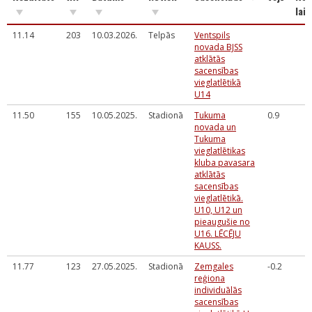
laik
11.14
203
10.03.2026.
Telpās
Ventspils
novada BJSS
atklātās
sacensības
vieglatlētikā
U14
11.50
155
10.05.2025.
Stadionā
Tukuma
0.9
novada un
Tukuma
vieglatlētikas
kluba pavasara
atklātās
sacensības
vieglatlētikā.
U10, U12 un
pieaugušie no
U16. LĒCĒJU
KAUSS.
11.77
123
27.05.2025.
Stadionā
Zemgales
-0.2
reģiona
individuālās
sacensības