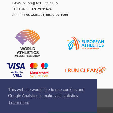
E-PASTS:
LVS@ATHLETICS.LV
TELEFONS:
+371 29511674
ADRESE:
AUGŠIELA 1, RĪGA, LV-1009
This website would like to use cookies and
Ziņo par pārkāpumu
Privātuma politika
Google Analytics to make visit statistics.
Pirkšanas un atgriešanas noteikumi
Learn more