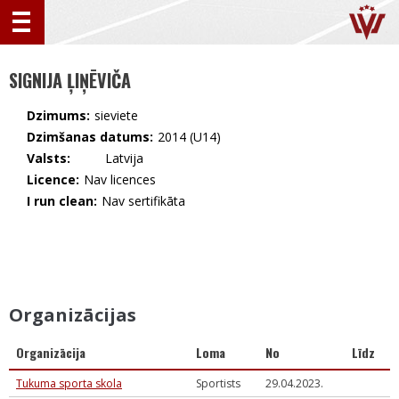
SIGNIJA ĻIŅĒVIČA
Dzimums:
sieviete
Dzimšanas datums:
2014 (U14)
Valsts:
🇱🇻 Latvija
Licence:
Nav licences
I run clean:
Nav sertifikāta
Organizācijas
Organizācija
Loma
No
Līdz
Tukuma sporta skola
Sportists
29.04.2023.