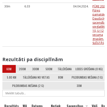
30m
6.33
04.04.2024.
PŪRE 2024
Pūres
pamatskol
Daudzcīņa
sacensība
vieglatlēti
10, U-12
vecuma
grupām.
SLĒGTĀS
Rezultāti pa disciplīnām
60M
200M
300M
500M
TĀLLĒKŠANA
LODES GRŪŠANA (0 KG)
5.80 KM
TĀLLĒKŠANA NO VIETAS
80M
PILDBUMBAS MEŠANA (1 G)
PILDBUMBAS MEŠANA (2 G)
30M
Rezultāts
WA
Datums
Notiek
Sacensības
Vējš
Rea