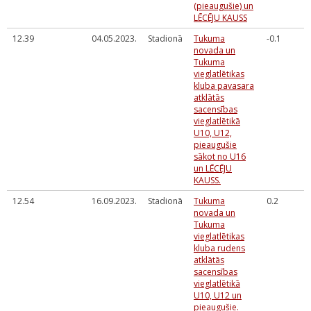
(pieaugušie) un
LĒCĒJU KAUSS
12.39
04.05.2023.
Stadionā
Tukuma
-0.1
novada un
Tukuma
vieglatlētikas
kluba pavasara
atklātās
sacensības
vieglatlētikā
U10, U12,
pieaugušie
sākot no U16
un LĒCĒJU
KAUSS.
12.54
16.09.2023.
Stadionā
Tukuma
0.2
novada un
Tukuma
vieglatlētikas
kluba rudens
atklātās
sacensības
vieglatlētikā
U10, U12 un
pieaugušie.