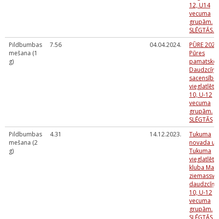
12, U14
vecuma
grupām.
SLĒGTĀS.
Pildbumbas
7.56
04.04.2024.
PŪRE 2024
mešana (1
Pūres
g)
pamatskol
Daudzcīņa
sacensība
vieglatlēti
10, U-12
vecuma
grupām.
SLĒGTĀS
Pildbumbas
4.31
14.12.2023.
Tukuma
mešana (2
novada un
g)
Tukuma
vieglatlēti
kluba Maz
ziemassvē
daudzcīņa
10, U-12
vecuma
grupām.
SLĒGTĀS