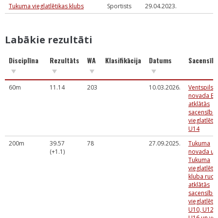
Tukuma vieglatlētikas klubs
Sportists
29.04.2023.
Labākie rezultāti
Disciplīna
Rezultāts
WA
Klasifikācija
Datums
Sacensīb
60m
11.14
203
10.03.2026.
Ventspils
novada BJ
atklātās
sacensība
vieglatlēti
U14
200m
39.57
78
27.09.2025.
Tukuma
(+1.1)
novada un
Tukuma
vieglatlēti
kluba rud
atklātās
sacensība
vieglatlēti
U10, U12 
U16 un vec