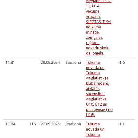
vieglatlētikā U-
12, U14
vecuma
grupām.
SLĒGTĀS. TIKAI
noikumā
minētie
zemgales
reģiona
novadu skolu
dalībnieki.
11.81
28.09.2024.
Stadionā
Tukuma
-1.6
novada un
Tukuma
vieglatlētikas
kluba rudens
atklātās
sacensības
vieglatlētikā
U10, U12 un
pieaugušie ( no
U16).
11.84
116
27.09.2025.
Stadionā
Tukuma
-1.1
novada un
Tukuma