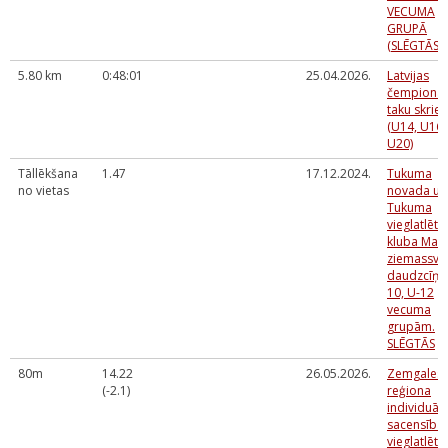
VECUMA
GRUPĀ
(SLĒGTĀS)
5.80 km
0:48:01
25.04.2026.
Latvijas
čempionāt
taku skrie
(U14, U16,
U20)
Tāllēkšana
1.47
17.12.2024.
Tukuma
no vietas
novada un
Tukuma
vieglatlēti
kluba Maz
ziemassvē
daudzcīņa
10, U-12
vecuma
grupām.
SLĒGTĀS
80m
14.22
26.05.2026.
Zemgales
(-2.1)
reģiona
individuāl
sacensība
vieglatlēti