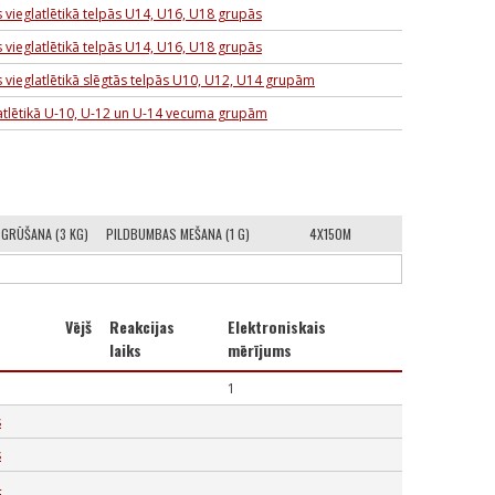
 vieglatlētikā telpās U14, U16, U18 grupās
 vieglatlētikā telpās U14, U16, U18 grupās
 vieglatlētikā slēgtās telpās U10, U12, U14 grupām
latlētikā U-10, U-12 un U-14 vecuma grupām
 GRŪŠANA (3 KG)
PILDBUMBAS MEŠANA (1 G)
4X150M
Vējš
Reakcijas
Elektroniskais
laiks
mērījums
1
s
s
4