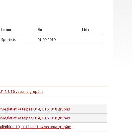
Loma
No
Līdz
Sportists
01.09.2019.
kā U14, U16 vecuma grupām
 vieglatlētikā telpās U14, U16, U18 grupās
 vieglatlētikā telpās U14, U16, U18 grupās
latlētikā U-10, U-12 un U-14 vecuma grupām