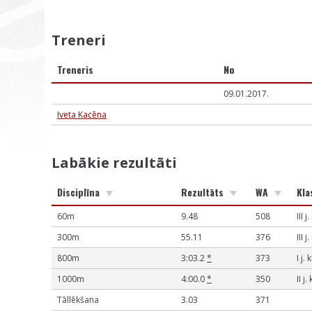
Treneri
Treneris
No
09.01.2017.
Iveta Kacēna
Labākie rezultāti
Disciplīna
Rezultāts
WA
Kla
60m
9.48
508
III j
300m
55.11
376
III j
800m
3:03.2
*
373
I j. 
1000m
4:00.0
*
350
II j.
Tāllēkšana
3.03
371