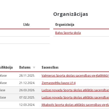
Organizācijas
Līdz
Organizācija
Balvu Sporta skola
sifikācija
Datums
Sacensības
. klase
28.11.2025.
Valmieras Sporta skolas sacensības vieglatlēti
. klase
21.12.2024.
Ziemassvētku kauss U14
klase
26.03.2026.
Ludzas novada Sporta skolas atklātās sacensības
 klase
07.02.2025.
Ludzas novada Sporta skolas atklātās sacensības
12.03.2024.
Jēkabpils Sporta skolas atklātās sacensības vieg