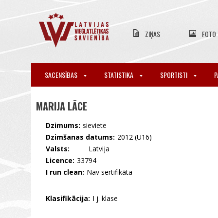
ZIŅAS
FOTO
SACENSĪBAS
STATISTIKA
SPORTISTI
P
MARIJA LĀCE
Dzimums:
sieviete
Dzimšanas datums:
2012 (U16)
Valsts:
🇱🇻 Latvija
Licence:
33794
I run clean:
Nav sertifikāta
Klasifikācija:
I j. klase