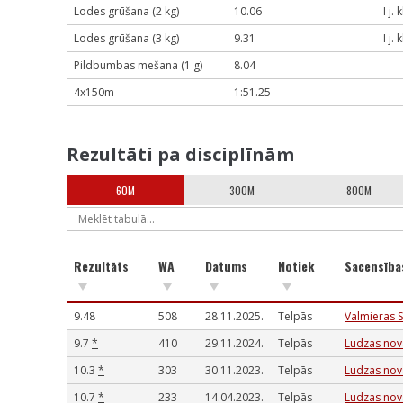
Lodes grūšana (2 kg)
10.06
I j. 
Lodes grūšana (3 kg)
9.31
I j. 
Pildbumbas mešana (1 g)
8.04
4x150m
1:51.25
Rezultāti pa disciplīnām
60M
300M
800M
Rezultāts
WA
Datums
Notiek
Sacensīb
9.48
508
28.11.2025.
Telpās
Valmieras 
9.7
*
410
29.11.2024.
Telpās
Ludzas nova
10.3
*
303
30.11.2023.
Telpās
Ludzas nova
10.7
*
233
14.04.2023.
Telpās
Ludzas nova