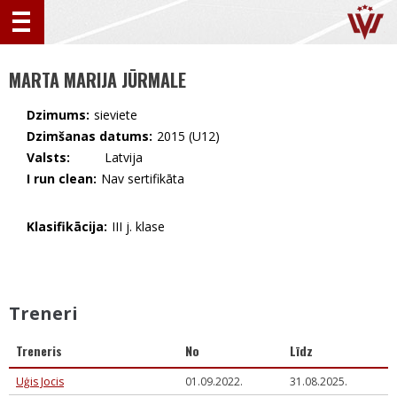
MARTA MARIJA JŪRMALE
Dzimums:
sieviete
Dzimšanas datums:
2015 (U12)
Valsts:
🇱🇻 Latvija
I run clean:
Nav sertifikāta
Klasifikācija:
III j. klase
Treneri
Treneris
No
Līdz
Uģis Jocis
01.09.2022.
31.08.2025.