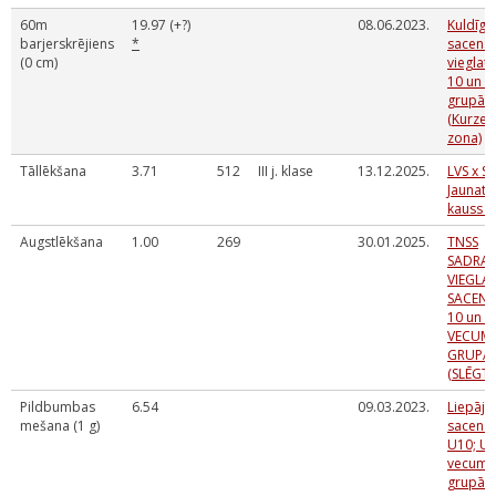
60m
19.97 (+?)
08.06.2023.
Kuldīga
barjerskrējiens
*
sacens
(0 cm)
vieglatl
10 un U
grupā
(Kurze
zona)
Tāllēkšana
3.71
512
III j. klase
13.12.2025.
LVS x S
Jaunatn
kauss 
Augstlēkšana
1.00
269
30.01.2025.
TNSS
SADRA
VIEGLA
SACENS
10 un U
VECUM
GRUPĀ
(SLĒGTĀ
Pildbumbas
6.54
09.03.2023.
Liepāja
mešana (1 g)
sacens
U10; U
vecuma
grupā