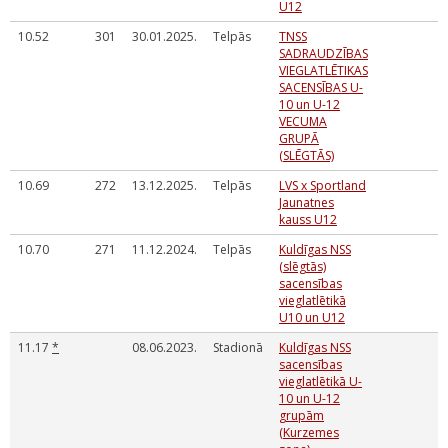
U12
10.52
301
30.01.2025.
Telpās
TNSS
SADRAUDZĪBAS
VIEGLATLĒTIKAS
SACENSĪBAS U-
10 un U-12
VECUMA
GRUPĀ
(SLĒGTĀS)
10.69
272
13.12.2025.
Telpās
LVS x Sportland
Jaunatnes
kauss U12
10.70
271
11.12.2024.
Telpās
Kuldīgas NSS
(slēgtās)
sacensības
vieglatlētikā
U10 un U12
11.17
*
08.06.2023.
Stadionā
Kuldīgas NSS
sacensības
vieglatlētikā U-
10 un U-12
grupām
(Kurzemes