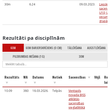
30m
6.24
09.03.2023.
Liepāja
sacens
U10; U
vecuma
grupā
Rezultāti pa disciplīnām
60M
60M BARJERSKRĒJIENS (0 CM)
TĀLLĒKŠANA
AUGSTLĒKŠANA
PILDBUMBAS MEŠANA (1 G)
30M
Rezultāts
WA
Datums
Notiek
Sacensības
Vējš
Rea
laik
10.09
380
18.03.2026.
Telpās
Ventspils
novada BJSS
atklātās
sacensības
vieglatlētikā