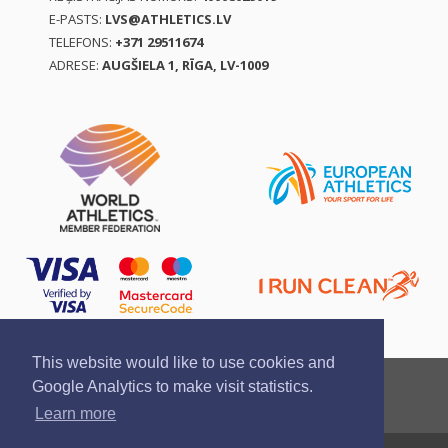
E-PASTS:
LVS@ATHLETICS.LV
TELEFONS:
+371 29511674
ADRESE:
AUGŠIELA 1, RĪGA, LV-1009
This website would like to use cookies and
Ziņo par pārkāpumu
Privātuma politika
Google Analytics to make visit statistics.
Pirkšanas un atgriešanas noteikumi
Learn more