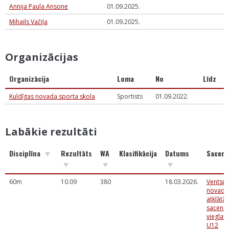
Annija Paula Ansone
01.09.2025.
Mihails Vačiļa
01.09.2025.
Organizācijas
Organizācija
Loma
No
Līdz
Kuldīgas novada sporta skola
Sportists
01.09.2022.
Labākie rezultāti
Disciplīna
Rezultāts
WA
Klasifikācija
Datums
Sacens
60m
10.09
380
18.03.2026.
Ventspi
novada 
atklātās
sacens
vieglatl
U12