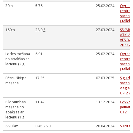
30m
5.76
25.02.2024.
Ogres 
centra 
sacensī
( tāllē
160m
28.9
*
27.03.2024.
SS “ARK
ATKLĀT
VFS DA
2023./2
Lodes mešana
6.91
25.02.2024.
Ogres 
no apakšas ar
centra 
lēcienu (2 g)
sacensī
( tāllē
Bērnu šķēpa
17.35
07.03.2025.
Sigulda
mešana
sacens
vieglat
U-12 v
Pildbumbas
11.42
13.12.2024.
LVS x S
mešana no
Jaunatn
apakšas ar
U12
lēcienu (1 g)
6.90 km
0:45:26.0
20.04.2024.
Suitu z