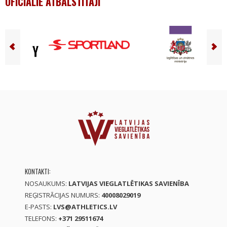
OFICIĀLIE ATBALSTĪTĀJI
KONTAKTI:
NOSAUKUMS:
LATVIJAS VIEGLATLĒTIKAS SAVIENĪBA
REĢISTRĀCIJAS NUMURS:
40008029019
E-PASTS:
LVS@ATHLETICS.LV
TELEFONS:
+371 29511674