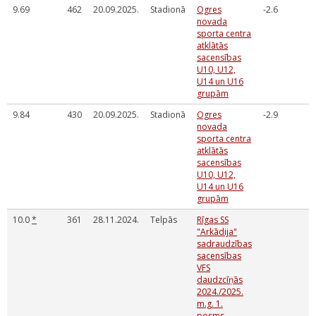
9.69
462
20.09.2025.
Stadionā
Ogres
-2.6
novada
sporta centra
atklātās
sacensības
U10, U12,
U14 un U16
grupām
9.84
430
20.09.2025.
Stadionā
Ogres
-2.9
novada
sporta centra
atklātās
sacensības
U10, U12,
U14 un U16
grupām
10.0
*
361
28.11.2024.
Telpās
Rīgas SS
"Arkādija"
sadraudzības
sacensības
VFS
daudzcīņās
2024./2025.
m.g. 1.
posms