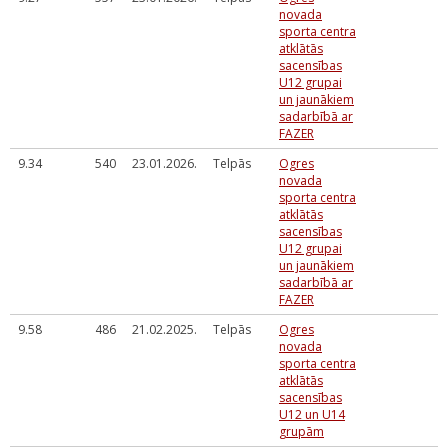
novada
sporta centra
atklātās
sacensības
U12 grupai
un jaunākiem
sadarbībā ar
FAZER
9.34
540
23.01.2026.
Telpās
Ogres
novada
sporta centra
atklātās
sacensības
U12 grupai
un jaunākiem
sadarbībā ar
FAZER
9.58
486
21.02.2025.
Telpās
Ogres
novada
sporta centra
atklātās
sacensības
U12 un U14
grupām