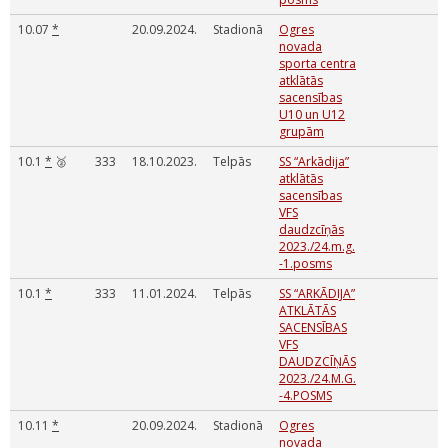
10.07
*
20.09.2024.
Stadionā
Ogres
novada
sporta centra
atklātās
sacensības
U10 un U12
grupām
10.1
*
🥈
333
18.10.2023.
Telpās
SS “Arkādija”
atklātās
sacensības
VFS
daudzcīņās
2023./24.m.g.
-1.posms
10.1
*
333
11.01.2024.
Telpās
SS “ARKĀDIJA”
ATKLĀTĀS
SACENSĪBAS
VFS
DAUDZCĪŅĀS
2023./24.M.G.
-4.POSMS
10.11
*
20.09.2024.
Stadionā
Ogres
novada