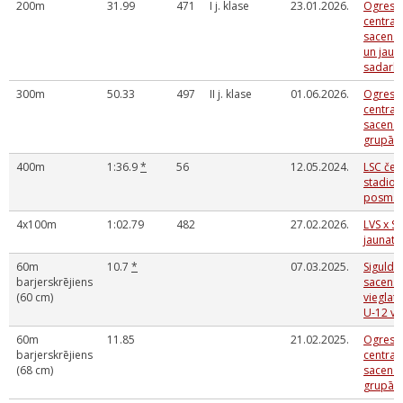
200m
31.99
471
I j. klase
23.01.2026.
Ogres 
centra 
sacensī
un jaun
sadarbī
300m
50.33
497
II j. klase
01.06.2026.
Ogres 
centra 
sacensī
grupā
400m
1:36.9
*
56
12.05.2024.
LSC če
stadionā
posms
4x100m
1:02.79
482
27.02.2026.
LVS x S
jaunatn
60m
10.7
*
07.03.2025.
Sigulda
barjerskrējiens
sacens
(60 cm)
vieglat
U-12 v
60m
11.85
21.02.2025.
Ogres 
barjerskrējiens
centra 
(68 cm)
sacensī
grupā