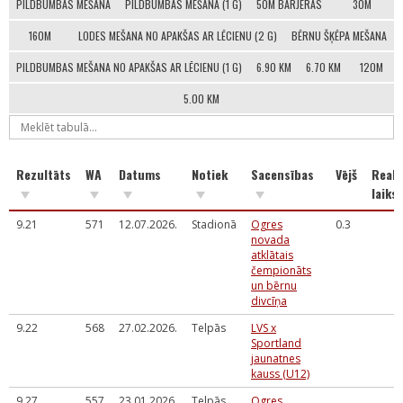
PILDBUMBAS MEŠANA
PILDBUMBAS MEŠANA (1 G)
50M BARJERAS
30M
160M
LODES MEŠANA NO APAKŠAS AR LĒCIENU (2 G)
BĒRNU ŠĶĒPA MEŠANA
PILDBUMBAS MEŠANA NO APAKŠAS AR LĒCIENU (1 G)
6.90 KM
6.70 KM
120M
5.00 KM
Rezultāts
WA
Datums
Notiek
Sacensības
Vējš
Reakc
laiks
9.21
571
12.07.2026.
Stadionā
Ogres
0.3
novada
atklātais
čempionāts
un bērnu
divcīņa
9.22
568
27.02.2026.
Telpās
LVS x
Sportland
jaunatnes
kauss (U12)
9.27
557
23.01.2026.
Telpās
Ogres