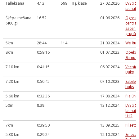
Tāllēkšana
4.13
599
II j. klase
27.02.2026.
LVS x S
jaunatn
Šķēpa mešana
16.52
01.06.2026.
Ogres 
(400 g)
centra 
sacensī
grupā
5km
28:44
114
21.09.2024.
We Run 
8km
0:59:16
01.07.2023.
Opekal
Stirnu 
7.10 km
0:41:15
06.07.2024.
Vecpieb
Buks
7.20 km
0:50:45
07.10.2023.
Sabiles 
buks
5.60 km
0:32:36
17.08.2024.
Piejūras
50m
8.38
13.12.2024.
LVS x S
Jaunatn
U12
7km
0:39:50
13.09.2025.
Pilsētta
5.30 km
0:29:24
12.10.2024.
Smecere