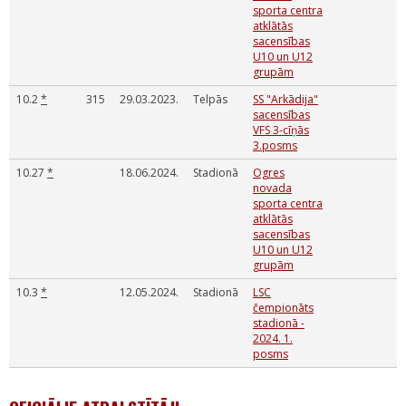
sporta centra
atklātās
sacensības
U10 un U12
grupām
10.2
*
315
29.03.2023.
Telpās
SS "Arkādija"
sacensības
VFS 3-cīņās
3.posms
10.27
*
18.06.2024.
Stadionā
Ogres
novada
sporta centra
atklātās
sacensības
U10 un U12
grupām
10.3
*
12.05.2024.
Stadionā
LSC
čempionāts
stadionā -
2024. 1.
posms