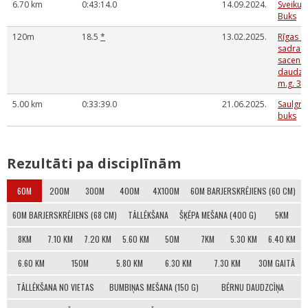
6.70 km
0:43:14.0
14.09.2024.
Sveikuļ
Buks
120m
18.5
*
13.02.2025.
Rīgas S
sadrau
sacensī
daudzcī
m.g. 3.
5.00 km
0:33:39.0
21.06.2025.
Saulgrie
buks
Rezultāti pa disciplīnām
60M
200M
300M
400M
4X100M
60M BARJERSKRĒJIENS (60 CM)
60M BARJERSKRĒJIENS (68 CM)
TĀLLĒKŠANA
ŠĶĒPA MEŠANA (400 G)
5KM
8KM
7.10 KM
7.20 KM
5.60 KM
50M
7KM
5.30 KM
6.40 KM
6.60 KM
150M
5.80 KM
6.30 KM
7.30 KM
30M GAITĀ
TĀLLĒKŠANA NO VIETAS
BUMBIŅAS MEŠANA (150 G)
BĒRNU DAUDZCĪŅA