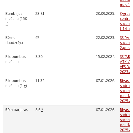
m.g. 1.
Bumbiņas
23.81
20.09.2025.
Ogres 
mešana (150
centra 
g)
sacensī
U14 un
Bērnu
67
22.02.2023.
SS "Ark
daudzcīņa
sacensī
2.posm
Pildbumbas
8.80
15.02.2024.
SS “ARK
mešana
ATKLĀT
VFS DA
2023./2
Pildbumbas
11.32
07.01.2026.
Rīgas SS
mešana (1 g)
sadrau
sacensī
daudzc
2025./2
50m barjeras
8.6
*
07.01.2026.
Rīgas SS
sadrau
sacensī
daudzc
2025./2