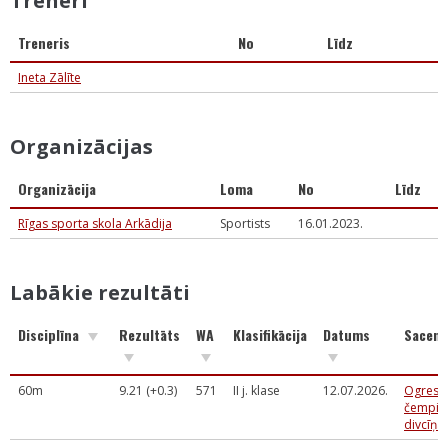
Treneri
Treneris
No
Līdz
Ineta Zālīte
Organizācijas
Organizācija
Loma
No
Līdz
Rīgas sporta skola Arkādija
Sportists
16.01.2023.
Labākie rezultāti
Disciplīna
Rezultāts
WA
Klasifikācija
Datums
Sacens
60m
9.21 (+0.3)
571
II j. klase
12.07.2026.
Ogres n
čempio
divcīņa