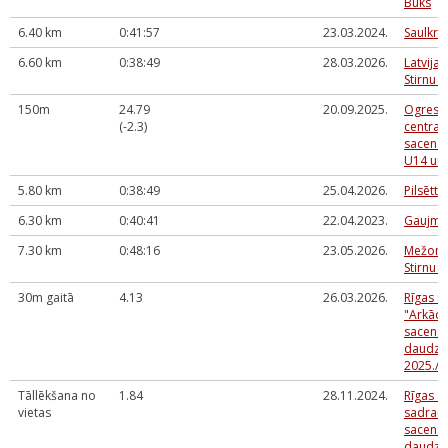
Buks
6.40 km
0:41:57
23.03.2024.
Saulkra
6.60 km
0:38:49
28.03.2026.
Latvija
Stirnu 
150m
24.79
20.09.2025.
Ogres 
(-2.3)
centra 
sacensī
U14 un
5.80 km
0:38:49
25.04.2026.
Pilsētta
6.30 km
0:40:41
22.04.2023.
Gaujmal
7.30 km
0:48:16
23.05.2026.
Mežonī
Stirnu 
30m gaitā
4.13
26.03.2026.
Rīgas S
"Arkādi
sacensī
daudzc
2025./2
Tāllēkšana no
1.84
28.11.2024.
Rīgas S
vietas
sadrau
sacensī
daudzcī