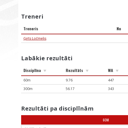
Treneri
Treneris
No
Ģirts Ločmelis
Labākie rezultāti
Disciplīna
Rezultāts
WA
60m
9.76
447
300m
56.17
343
Rezultāti pa disciplīnām
60M