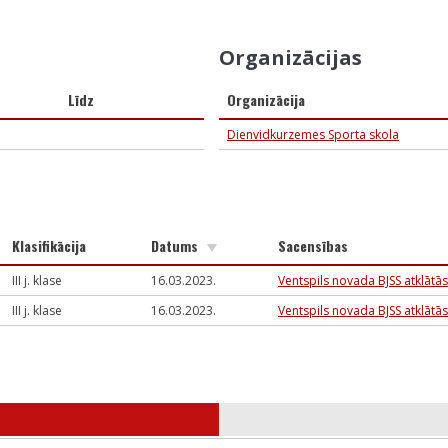
Organizācijas
Līdz
Organizācija
Dienvidkurzemes Sporta skola
Klasifikācija
Datums
Sacensības
III j. klase
16.03.2023.
Ventspils novada BJSS atklātās
III j. klase
16.03.2023.
Ventspils novada BJSS atklātās