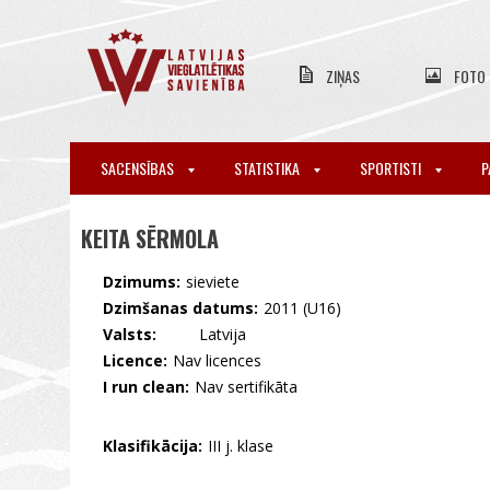
ZIŅAS
FOTO
SACENSĪBAS
STATISTIKA
SPORTISTI
P
KEITA SĒRMOLA
Dzimums:
sieviete
Dzimšanas datums:
2011 (U16)
Valsts:
🇱🇻 Latvija
Licence:
Nav licences
I run clean:
Nav sertifikāta
Klasifikācija:
III j. klase