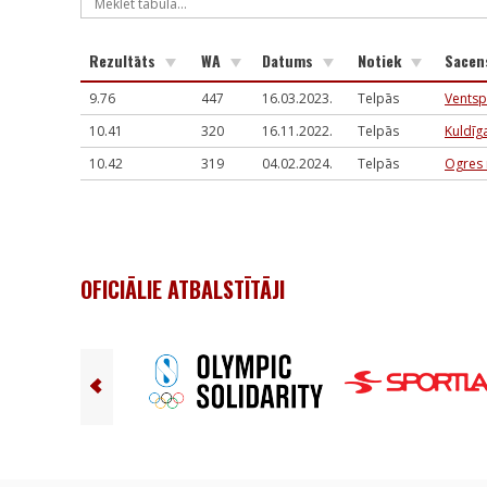
Rezultāts
WA
Datums
Notiek
Sacen
9.76
447
16.03.2023.
Telpās
Ventsp
10.41
320
16.11.2022.
Telpās
Kuldīg
10.42
319
04.02.2024.
Telpās
Ogres 
OFICIĀLIE ATBALSTĪTĀJI