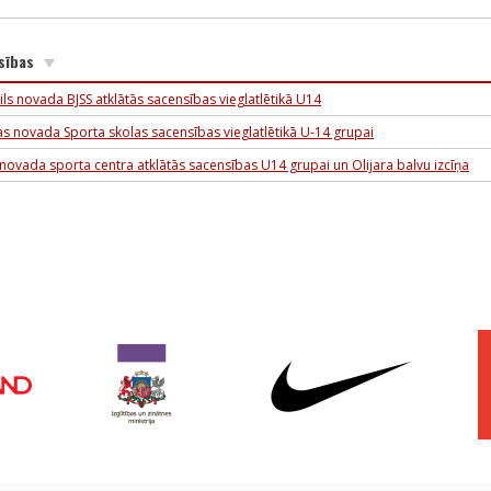
sības
ils novada BJSS atklātās sacensības vieglatlētikā U14
as novada Sporta skolas sacensības vieglatlētikā U-14 grupai
novada sporta centra atklātās sacensības U14 grupai un Olijara balvu izcīņa