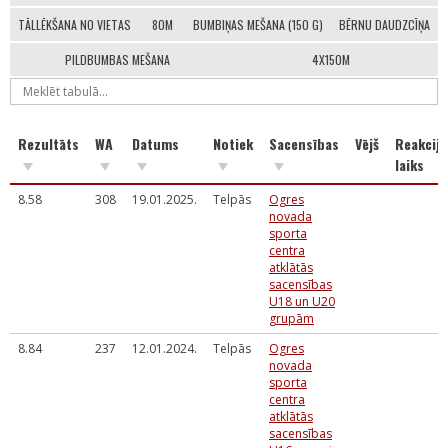
TĀLLĒKŠANA NO VIETAS
80M
BUMBIŅAS MEŠANA (150 G)
BĒRNU DAUDZCĪŅA
PILDBUMBAS MEŠANA
4X150M
Rezultāts
WA
Datums
Notiek
Sacensības
Vējš
Reakcija
laiks
8.58
308
19.01.2025.
Telpās
Ogres
novada
sporta
centra
atklātās
sacensības
U18 un U20
grupām
8.84
237
12.01.2024.
Telpās
Ogres
novada
sporta
centra
atklātās
sacensības