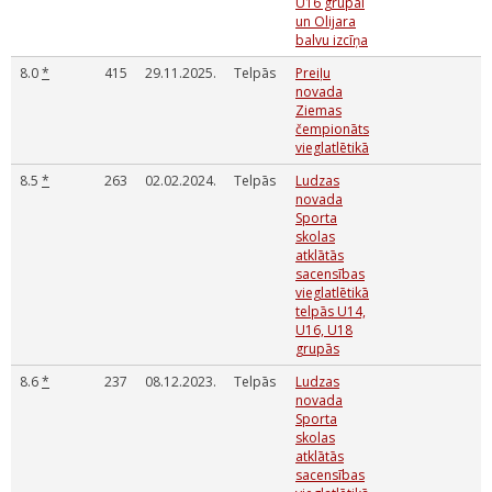
U16 grupai
un Olijara
balvu izcīņa
8.0
*
415
29.11.2025.
Telpās
Preiļu
novada
Ziemas
čempionāts
vieglatlētikā
8.5
*
263
02.02.2024.
Telpās
Ludzas
novada
Sporta
skolas
atklātās
sacensības
vieglatlētikā
telpās U14,
U16, U18
grupās
8.6
*
237
08.12.2023.
Telpās
Ludzas
novada
Sporta
skolas
atklātās
sacensības