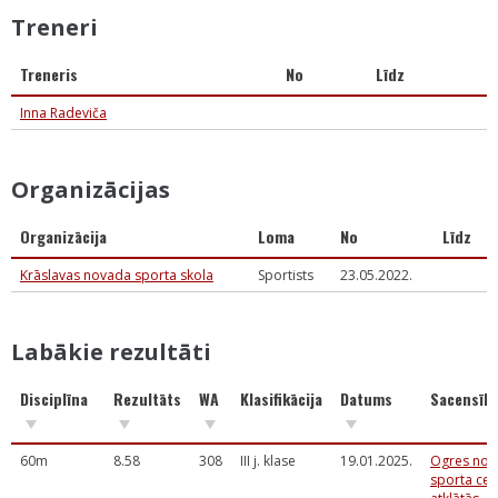
Treneri
Treneris
No
Līdz
Inna Radeviča
Organizācijas
Organizācija
Loma
No
Līdz
Krāslavas novada sporta skola
Sportists
23.05.2022.
Labākie rezultāti
Disciplīna
Rezultāts
WA
Klasifikācija
Datums
Sacensīb
60m
8.58
308
III j. klase
19.01.2025.
Ogres nov
sporta cen