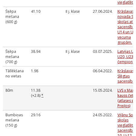
vieglatlētik
Šķēpa
41.10
II j. klase
27.06.2024.
Krāslavas
mešana
novada Sp
(600 g)
skolas atkl
sacensība
U14 un U1
vecuma
grupām.
Šķēpa
38.94
II j. klase
03.07.2025.
Latvijas U1
mešana
U20, U23
(700 g)
čempionāt
Tāllēkšana
1.98
06.04.2022.
Krāslavas 
no vietas
Slēgtas
sacensība
80m
11.38
15.05.2024.
LVS x Max
(+2.8)
*
kauss četr
(atlases 
Preiļos)
Bumbiņas
29.16
24.05.2022.
Viļānu Spo
mešana
skolas
(150 g)
vieglatlēti
sacensības
10, U-12, 