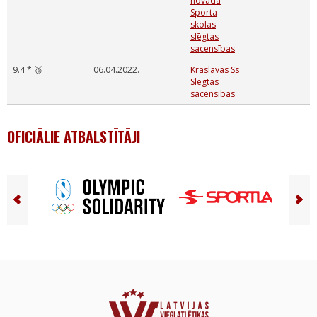
novada
Sporta
skolas
slēgtas
sacensības
9.4
*
🥈
06.04.2022.
Krāslavas Ss
Slēgtas
sacensības
OFICIĀLIE ATBALSTĪTĀJI