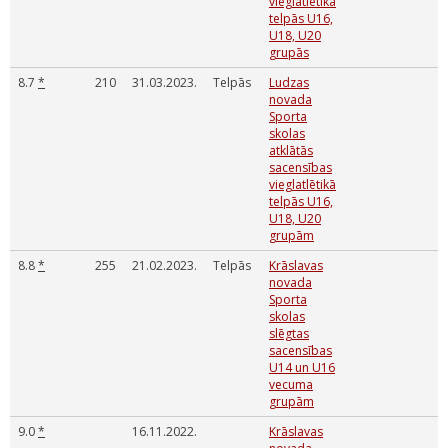
vieglatlētikā
telpās U16,
U18, U20
grupās
8.7
*
210
31.03.2023.
Telpās
Ludzas
novada
Sporta
skolas
atklātās
sacensības
vieglatlētikā
telpās U16,
U18, U20
grupām
8.8
*
255
21.02.2023.
Telpās
Krāslavas
novada
Sporta
skolas
slēgtas
sacensības
U14 un U16
vecuma
grupām
9.0
*
16.11.2022.
Krāslavas