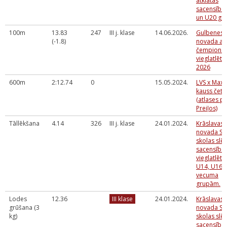
atklātās
sacensība
un U20 gr
100m
13.83
247
III j. klase
14.06.2026.
Gulbenes
(-1.8)
novada atk
čempionāt
vieglatlēti
2026
600m
2:12.74
0
15.05.2024.
LVS x Max
kauss četr
(atlases 
Preiļos)
Tāllēkšana
4.14
326
III j. klase
24.01.2024.
Krāslavas
novada Sp
skolas slē
sacensība
vieglatlēti
U14, U16
vecuma
grupām.
Lodes
12.36
III klase
24.01.2024.
Krāslavas
grūšana (3
novada Sp
kg)
skolas slē
sacensība