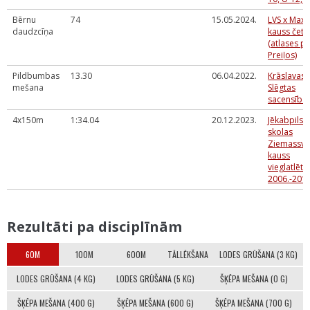
Bērnu
74
15.05.2024.
LVS x Max
daudzcīņa
kauss četr
(atlases 
Preiļos)
Pildbumbas
13.30
06.04.2022.
Krāslavas 
mešana
Slēgtas
sacensība
4x150m
1:34.04
20.12.2023.
Jēkabpils 
skolas
Ziemassvē
kauss
vieglatlēti
2006.-2010
Rezultāti pa disciplīnām
60M
100M
600M
TĀLLĒKŠANA
LODES GRŪŠANA (3 KG)
LODES GRŪŠANA (4 KG)
LODES GRŪŠANA (5 KG)
ŠĶĒPA MEŠANA (0 G)
ŠĶĒPA MEŠANA (400 G)
ŠĶĒPA MEŠANA (600 G)
ŠĶĒPA MEŠANA (700 G)