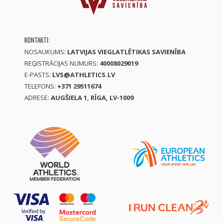
KONTAKTI:
NOSAUKUMS:
LATVIJAS VIEGLATLĒTIKAS SAVIENĪBA
REĢISTRĀCIJAS NUMURS:
40008029019
E-PASTS:
LVS@ATHLETICS.LV
TELEFONS:
+371 29511674
ADRESE:
AUGŠIELA 1, RĪGA, LV-1009