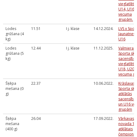
vieglatlēti
U14, U16
vecuma
grupām.
Lodes
11.51
I j. klase
14.12.2024.
LVS x Spor
grūšana (4
Jaunatnes 
kg)
U16
Lodes
12.44
I j. klase
11.12.2025.
Valmieras
grūšana (5
Sporta sko
kg)
sacensība
vieglatlēti
U18, U20
vecuma g
Šķēpa
22.37
10.06.2022.
Krāslavas
mešana (0
Sporta sko
g)
atklātās
sacensība
un U16 ve
grupām
Šķēpa
26.04
17.09.2022.
Vārkavas
mešana
novada 14
(400 g)
atklātais
čempionāt