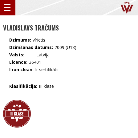
VLADISLAVS TRAČUMS
Dzimums:
vīrietis
Dzimšanas datums:
2009 (U18)
Valsts:
🇱🇻 Latvija
Licence:
36401
I run clean:
Ir sertifikāts
Klasifikācija:
III klase