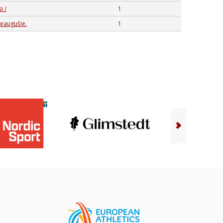
i /
1
ieaugušie.
1