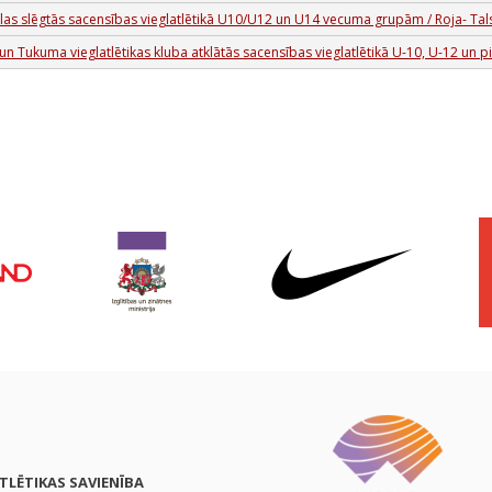
las slēgtās sacensības vieglatlētikā U10/U12 un U14 vecuma grupām / Roja- Tals
 Tukuma vieglatlētikas kluba atklātās sacensības vieglatlētikā U-10, U-12 un p
ATLĒTIKAS SAVIENĪBA