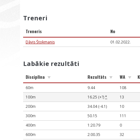
Treneri
Treneris
No
Dāvis Štokmanis
01.02.2022.
Labākie rezultāti
Disciplīna
Rezultāts
WA
K
60m
9.44
108
100m
16.25 (+?)
*
13
200m
34.04 (-4.1)
10
300m
50.15
111
400m
1:20.79
0
600m
2:00.35
32