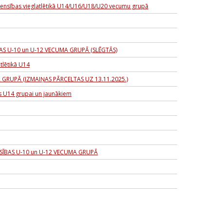
acensības vieglatlētikā U14/U16/U18/U20 vecumu grupā
AS U-10 un U-12 VECUMA GRUPĀ (SLĒGTĀS)
tlētikā U14
 GRUPĀ (IZMAIŅAS PĀRCELTAS UZ 13.11.2025.)
s U14 grupai un jaunākiem
NSĪBAS U-10 un U-12 VECUMA GRUPĀ