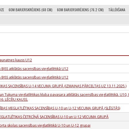
DZE
60M BARJERSKRĒJIENS (68 CM)
60M BARJERSKRĒJIENS (76.2 CM)
TĀLLĒKŠANA
Jaunatnes kauss U12
 BJSS atklātās sacensības vieglatlētikā U12
 BJSS atklātās sacensības vieglatlētikā U12
TIKAS SACENSĪBAS U-14 VECUMA GRUPĀ (IZMAIŅAS PĀRCELTAS UZ 13.11.2025.)
 Tukuma vieglatlētikas kluba pavasara atklātās sacensības vieglatlētikā. U10,
16. LĒCĒJU KAUSS.
BAS VIEGLATLĒTIKAS SACENSĪBAS U-10 un U-12 VECUMA GRUPĀ (SLĒGTĀS)
IEGLATLĒTIKAS ČETRCĪŅĀ SACENSĪBAS U-10 un U-12 VECUMA GRUPĀ
rta skolas sacensības vieglatlētikā U-10 un U-12 grupai