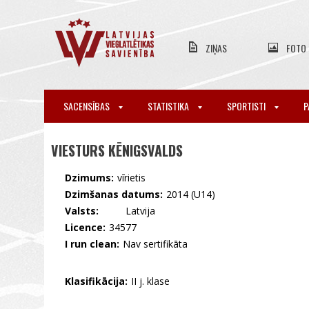
ZIŅAS
FOTO
SACENSĪBAS
STATISTIKA
SPORTISTI
P
VIESTURS KĒNIGSVALDS
Dzimums:
vīrietis
Dzimšanas datums:
2014 (U14)
Valsts:
🇱🇻 Latvija
Licence:
34577
I run clean:
Nav sertifikāta
Klasifikācija:
II j. klase