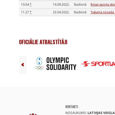
10.64
*
16.09.2022.
Stadionā
Rojas sporta sko
11.27
*
23.04.2022.
Stadionā
Tukuma novada un
OFICIĀLIE ATBALSTĪTĀJI
KONTAKTI:
NOSAUKUMS:
LATVIJAS VIEGL