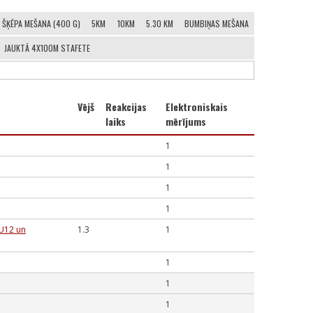
ŠĶĒPA MEŠANA (400 G)
5KM
10KM
5.30 KM
BUMBIŅAS MEŠANA
JAUKTĀ 4X100M STAFETE
Vējš
Reakcijas
Elektroniskais
laiks
mērījums
1
1
1
1
 U12 un
1.3
1
1
1
1