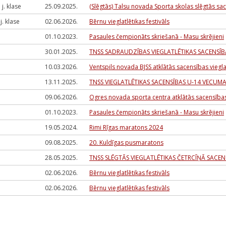
II j. klase
25.09.2025.
(Slēgtās) Talsu novada Sporta skolas slēgtās s
I j. klase
02.06.2026.
Bērnu vieglatlētikas festivāls
01.10.2023.
Pasaules čempionāts skriešanā - Masu skrējieni
30.01.2025.
TNSS SADRAUDZĪBAS VIEGLATLĒTIKAS SACENSĪB
10.03.2026.
Ventspils novada BJSS atklātās sacensības viegla
13.11.2025.
TNSS VIEGLATLĒTIKAS SACENSĪBAS U-14 VECUMA
09.06.2026.
Ogres novada sporta centra atklātās sacensība
01.10.2023.
Pasaules čempionāts skriešanā - Masu skrējieni
19.05.2024.
Rimi Rīgas maratons 2024
09.08.2025.
20. Kuldīgas pusmaratons
28.05.2025.
TNSS SLĒGTĀS VIEGLATLĒTIKAS ČETRCĪŅĀ SACE
02.06.2026.
Bērnu vieglatlētikas festivāls
02.06.2026.
Bērnu vieglatlētikas festivāls