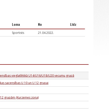
Loma
No
Līdz
Sportists
21.04.2022.
acensības vieglatlētikā U14/U16/U18/U20 vecumu grupā
tikas sacensības U 10 un U 12 grupai
U-12 grupām (Kurzemes zona)