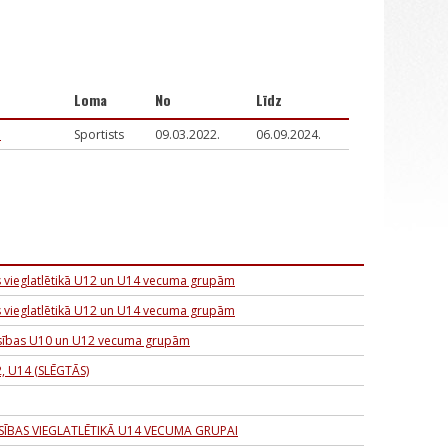
Loma
No
Līdz
a
Sportists
09.03.2022.
06.09.2024.
s vieglatlētikā U12 un U14 vecuma grupām
s vieglatlētikā U12 un U14 vecuma grupām
nsības U10 un U12 vecuma grupām
2, U14 (SLĒGTĀS)
SĪBAS VIEGLATLĒTIKĀ U14 VECUMA GRUPAI