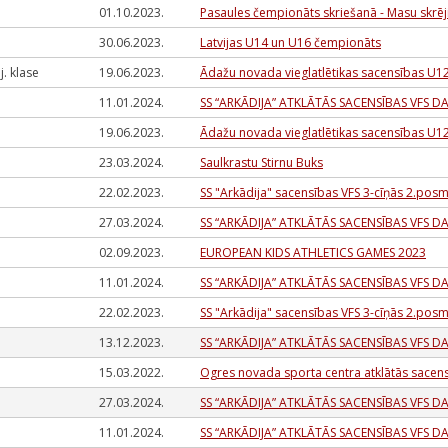
01.10.2023.
Pasaules čempionāts skriešanā - Masu skrēj
30.06.2023.
Latvijas U14 un U16 čempionāts
I j. klase
19.06.2023.
Ādažu novada vieglatlētikas sacensības U1
11.01.2024.
SS “ARKĀDIJA” ATKLĀTĀS SACENSĪBAS VFS D
19.06.2023.
Ādažu novada vieglatlētikas sacensības U1
23.03.2024.
Saulkrastu Stirnu Buks
22.02.2023.
SS "Arkādija" sacensības VFS 3-cīņās 2.pos
27.03.2024.
SS “ARKĀDIJA” ATKLĀTĀS SACENSĪBAS VFS D
02.09.2023.
EUROPEAN KIDS ATHLETICS GAMES 2023
11.01.2024.
SS “ARKĀDIJA” ATKLĀTĀS SACENSĪBAS VFS D
22.02.2023.
SS "Arkādija" sacensības VFS 3-cīņās 2.pos
13.12.2023.
SS “ARKĀDIJA” ATKLĀTĀS SACENSĪBAS VFS D
15.03.2022.
Ogres novada sporta centra atklātās sacen
27.03.2024.
SS “ARKĀDIJA” ATKLĀTĀS SACENSĪBAS VFS D
11.01.2024.
SS “ARKĀDIJA” ATKLĀTĀS SACENSĪBAS VFS D