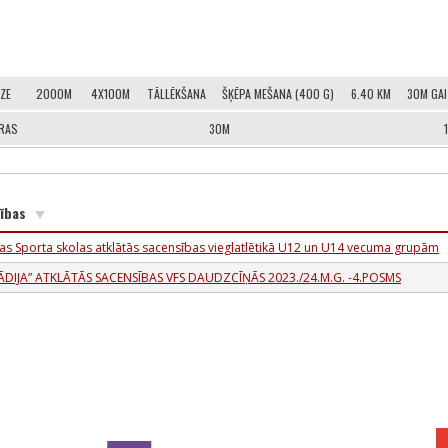
ZE
2000M
4X100M
TĀLLĒKŠANA
ŠĶĒPA MEŠANA (400 G)
6.40 KM
30M GA
ERAS
30M
sības
as Sporta skolas atklātās sacensības vieglatlētikā U12 un U14 vecuma grupām
ĀDIJA” ATKLĀTĀS SACENSĪBAS VFS DAUDZCĪŅĀS 2023./24.M.G. -4.POSMS