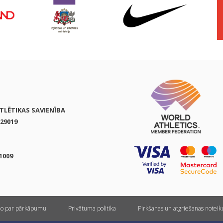
ATLĒTIKAS SAVIENĪBA
29019
1009
ņo par pārkāpumu
Privātuma politika
Pirkšanas un atgriešanas notei