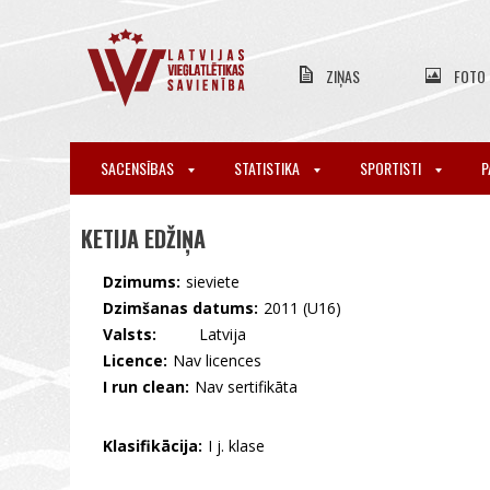
ZIŅAS
FOTO
SACENSĪBAS
STATISTIKA
SPORTISTI
P
KETIJA EDŽIŅA
Dzimums:
sieviete
Dzimšanas datums:
2011 (U16)
Valsts:
🇱🇻 Latvija
Licence:
Nav licences
I run clean:
Nav sertifikāta
Klasifikācija:
I j. klase