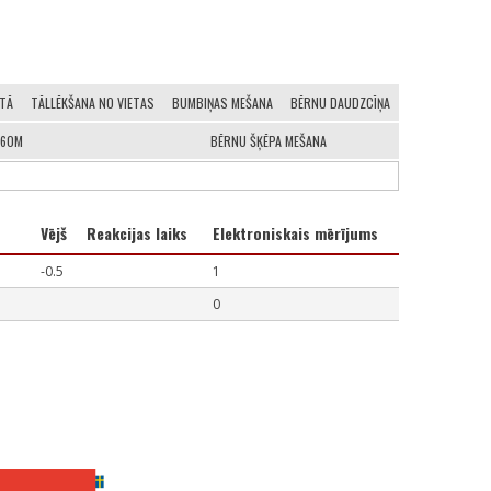
ITĀ
TĀLLĒKŠANA NO VIETAS
BUMBIŅAS MEŠANA
BĒRNU DAUDZCĪŅA
160M
BĒRNU ŠĶĒPA MEŠANA
Vējš
Reakcijas laiks
Elektroniskais mērījums
-0.5
1
0