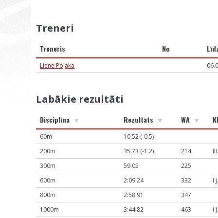
Treneri
Treneris
No
Līd
Liene Poļaka
06.
Labākie rezultāti
Disciplīna
Rezultāts
WA
K
60m
10.52 (-0.5)
200m
35.73 (-1.2)
214
II
300m
59.05
225
600m
2:09.24
332
I 
800m
2:58.91
347
1000m
3:44.82
463
I 