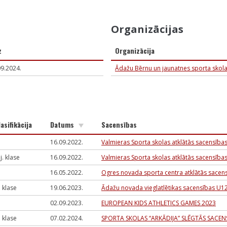
Organizācijas
z
Organizācija
09.2024.
Ādažu Bērnu un jaunatnes sporta skol
lasifikācija
Datums
Sacensības
16.09.2022.
Valmieras Sporta skolas atklātās sacensība
I j. klase
16.09.2022.
Valmieras Sporta skolas atklātās sacensība
16.05.2022.
Ogres novada sporta centra atklātās sace
j. klase
19.06.2023.
Ādažu novada vieglatlētikas sacensības U1
02.09.2023.
EUROPEAN KIDS ATHLETICS GAMES 2023
j. klase
07.02.2024.
SPORTA SKOLAS “ARKĀDIJA” SLĒGTĀS SACEN