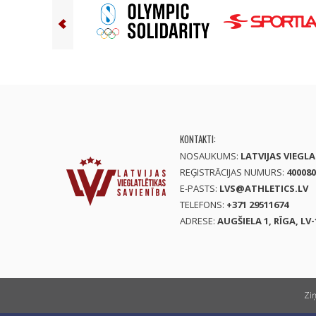
KONTAKTI:
NOSAUKUMS:
LATVIJAS VIEGL
REĢISTRĀCIJAS NUMURS:
400080
E-PASTS:
LVS@ATHLETICS.LV
TELEFONS:
+371 29511674
ADRESE:
AUGŠIELA 1, RĪGA, LV-
Zi