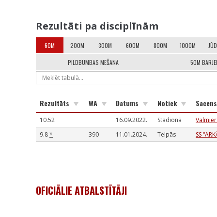
Rezultāti pa disciplīnām
60M
200M
300M
600M
800M
1000M
JŪD
PILDBUMBAS MEŠANA
50M BARJ
Rezultāts
WA
Datums
Notiek
Sacen
10.52
16.09.2022.
Stadionā
Valmier
9.8
*
390
11.01.2024.
Telpās
SS “ARK
OFICIĀLIE ATBALSTĪTĀJI