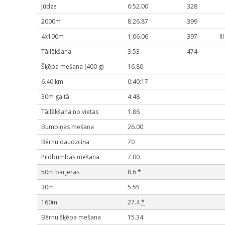
Jūdze
6:52.00
328
2000m
8:26.87
399
4x100m
1:06.06
397
II
Tāllēkšana
3.53
474
Šķēpa mešana (400 g)
16.80
6.40 km
0:40:17
30m gaitā
4.48
Tāllēkšana no vietas
1.86
Bumbiņas mešana
26.00
Bērnu daudzcīņa
70
Pildbumbas mešana
7.00
50m barjeras
8.6
*
30m
5.55
160m
27.4
*
Bērnu šķēpa mešana
15.34