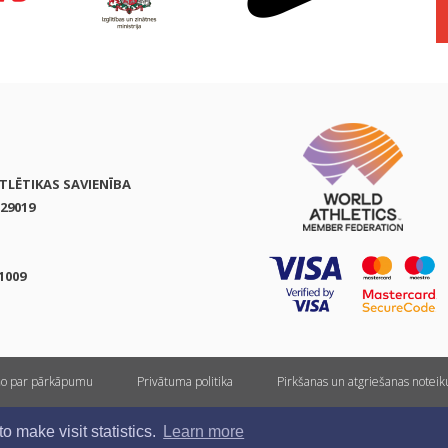
ATLĒTIKAS SAVIENĪBA
29019
1009
ņo par pārkāpumu
Privātuma politika
Pirkšanas un atgriešanas notei
Visas tiesības rezervētas. Pārpublicēšanas gadījumā saite uz athletics.lv ir obligāta.
 make visit statistics.
Learn more