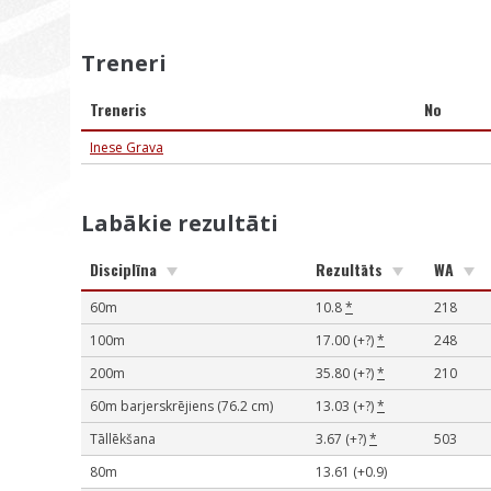
Treneri
Treneris
No
Inese Grava
Labākie rezultāti
Disciplīna
Rezultāts
WA
60m
10.8
*
218
100m
17.00 (+?)
*
248
200m
35.80 (+?)
*
210
60m barjerskrējiens (76.2 cm)
13.03 (+?)
*
Tāllēkšana
3.67 (+?)
*
503
80m
13.61 (+0.9)