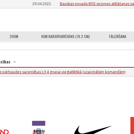
29.04.2022.
Bauskas novada BJSS sezonas atklāšanas sa
200M
60M BARJERSKRĒJIENS (76.2 CM)
TĀLLĒKŠANA
nsības
ās pārbaudes sacensības U14 grupai vieglatlētikā (uzaicinātām komandām)