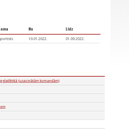
Loma
No
Līdz
Sportists
10.01.2022.
01.09.2022.
ieglatlētikā (uzaicinātām komandām)
niem