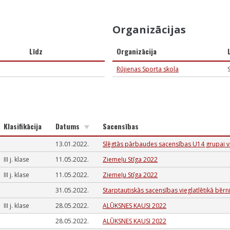
Organizācijas
Līdz
Organizācija
Rūjienas Sporta skola
Klasifikācija
Datums
Sacensības
13.01.2022.
Slēgtās pārbaudes sacensības U14 grupai v
III j. klase
11.05.2022.
Ziemeļu Stīga 2022
III j. klase
11.05.2022.
Ziemeļu Stīga 2022
31.05.2022.
Starptautiskās sacensības vieglatlētikā bēr
III j. klase
28.05.2022.
ALŪKSNES KAUSI 2022
28.05.2022.
ALŪKSNES KAUSI 2022