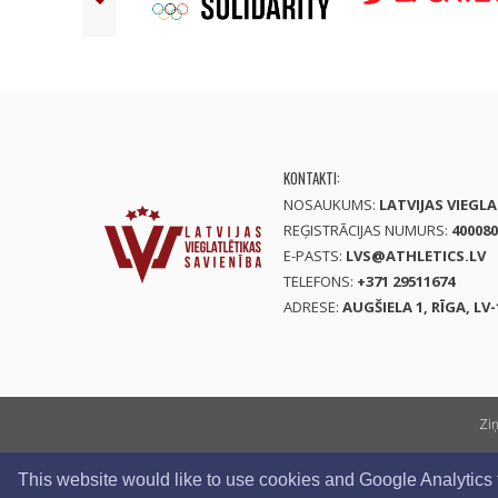
KONTAKTI:
NOSAUKUMS:
LATVIJAS VIEGL
REĢISTRĀCIJAS NUMURS:
400080
E-PASTS:
LVS@ATHLETICS.LV
TELEFONS:
+371 29511674
ADRESE:
AUGŠIELA 1, RĪGA, LV-
Zi
This website would like to use cookies and Google Analytics to