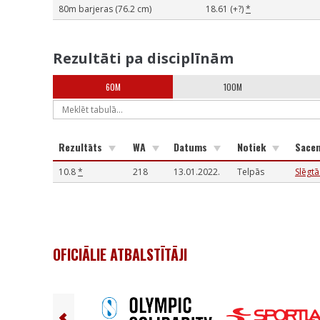
80m barjeras (76.2 cm)
18.61 (+?)
*
Rezultāti pa disciplīnām
60M
100M
Rezultāts
WA
Datums
Notiek
Sace
10.8
*
218
13.01.2022.
Telpās
Slēgt
OFICIĀLIE ATBALSTĪTĀJI