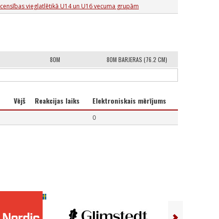
censības vieglatlētikā U14 un U16 vecuma grupām
80M
80M BARJERAS (76.2 CM)
Vējš
Reakcijas laiks
Elektroniskais mērījums
0