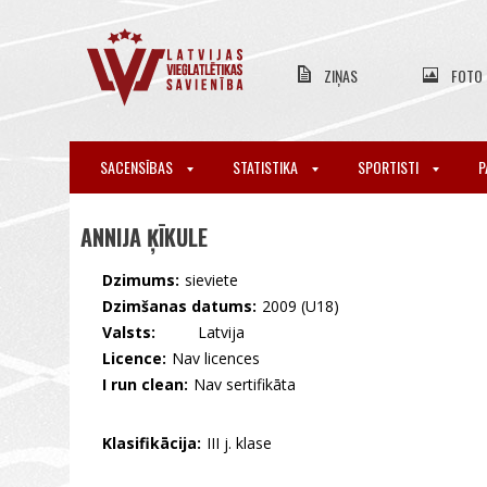
ZIŅAS
FOTO
SACENSĪBAS
STATISTIKA
SPORTISTI
P
ANNIJA ĶĪKULE
Dzimums:
sieviete
Dzimšanas datums:
2009 (U18)
Valsts:
🇱🇻 Latvija
Licence:
Nav licences
I run clean:
Nav sertifikāta
Klasifikācija:
III j. klase