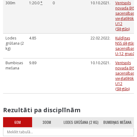
300m
1:20.0
*
0
10.10.2021.
Ventspils
novada BJSS
sacensības
vieglatlētikā
U12
(Slēgtās)
Lodes
4.85
22.02.2022.
Kuldīgas
grūšana (2
NSS slēgtās
kg)
sacensības
U-12 grupā
Bumbiņas
9.89
10.10.2021.
Ventspils
mešana
novada BJSS
sacensības
vieglatlētikā
U12
(Slēgtās)
Rezultāti pa disciplīnām
60M
300M
LODES GRŪŠANA (2 KG)
BUMBIŅAS MEŠANA