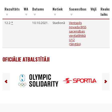
Rezultāts
WA
Datums
Notiek
Sacensības
Vējš
Reakcij
laiks
12.2
*
10.10.2021.
Stadionā
Ventspils
novada BJSS
sacensības
vieglatlētikā
U12
(Slēgtās)
OFICIĀLIE ATBALSTĪTĀJI