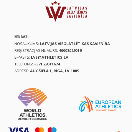
KONTAKTI:
NOSAUKUMS:
LATVIJAS VIEGLATLĒTIKAS SAVIENĪBA
REĢISTRĀCIJAS NUMURS:
40008029019
E-PASTS:
LVS@ATHLETICS.LV
TELEFONS:
+371 29511674
ADRESE:
AUGŠIELA 1, RĪGA, LV-1009