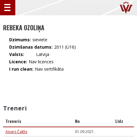
REBEKA OZOLIŅA
Dzimums:
sieviete
Dzimšanas datums:
2011 (U16)
Valsts:
🇱🇻 Latvija
Licence:
Nav licences
I run clean:
Nav sertifikāta
Treneri
Treneris
No
Līdz
Aivars Čaklis
01.09.2021.