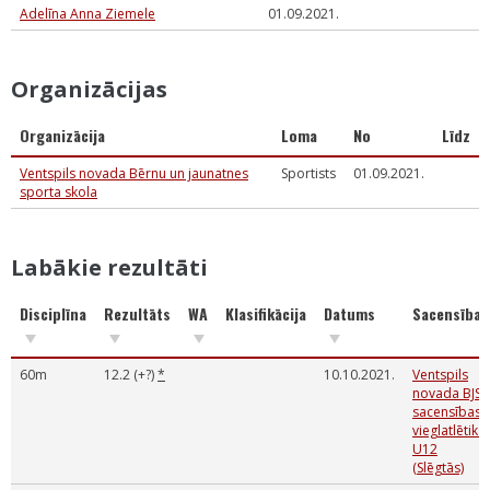
Adelīna Anna Ziemele
01.09.2021.
Organizācijas
Organizācija
Loma
No
Līdz
Ventspils novada Bērnu un jaunatnes
Sportists
01.09.2021.
sporta skola
Labākie rezultāti
Disciplīna
Rezultāts
WA
Klasifikācija
Datums
Sacensības
60m
12.2 (+?)
*
10.10.2021.
Ventspils
novada BJSS
sacensības
vieglatlētikā
U12
(Slēgtās)