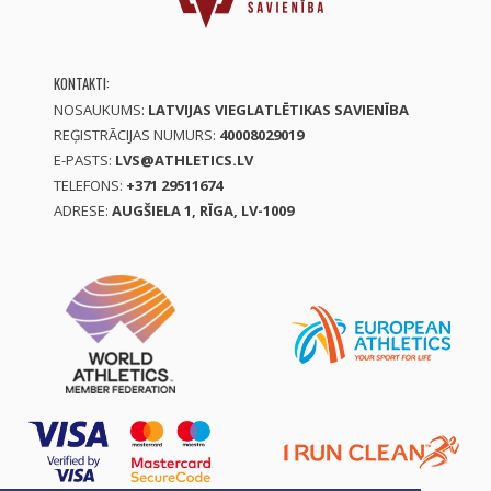
KONTAKTI:
NOSAUKUMS:
LATVIJAS VIEGLATLĒTIKAS SAVIENĪBA
REĢISTRĀCIJAS NUMURS:
40008029019
E-PASTS:
LVS@ATHLETICS.LV
TELEFONS:
+371 29511674
ADRESE:
AUGŠIELA 1, RĪGA, LV-1009