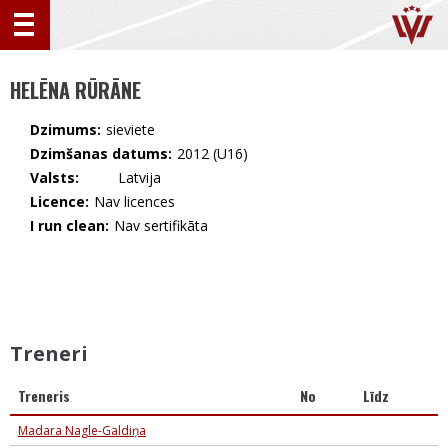
HELĒNA RŪRĀNE
Dzimums:
sieviete
Dzimšanas datums:
2012 (U16)
Valsts:
🇱🇻 Latvija
Licence:
Nav licences
I run clean:
Nav sertifikāta
Treneri
Treneris
No
Līdz
Madara Nagle-Galdiņa