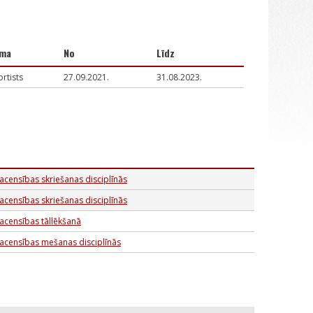
ma
No
Līdz
rtists
27.09.2021.
31.08.2023.
sacensības skriešanas disciplīnās
sacensības skriešanas disciplīnās
sacensības tāllēkšanā
 sacensības mešanas disciplīnās