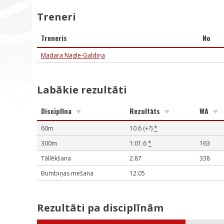
Treneri
Treneris
No
Madara Nagle-Galdiņa
Labākie rezultāti
Disciplīna
Rezultāts
WA
60m
10.6 (+?)
*
300m
1:01.6
*
163
Tāllēkšana
2.87
338
Bumbiņas mešana
12.05
Rezultāti pa disciplīnām