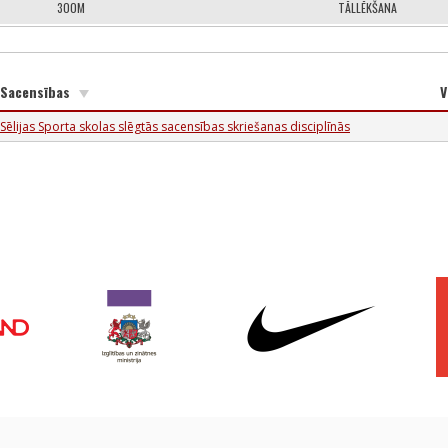
300M
TĀLLĒKŠANA
Sacensības
V
Sēlijas Sporta skolas slēgtās sacensības skriešanas disciplīnās