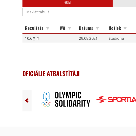
60M
Rezultāts
WA
Datums
Notiek
10.6
*
🥉
29.09.2021.
Stadionā
OFICIĀLIE ATBALSTĪTĀJI