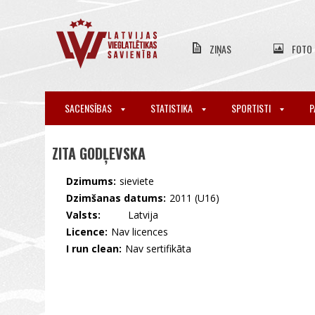
ZIŅAS
FOTO
SACENSĪBAS
STATISTIKA
SPORTISTI
P
ZITA GODĻEVSKA
Dzimums:
sieviete
Dzimšanas datums:
2011 (U16)
Valsts:
🇱🇻 Latvija
Licence:
Nav licences
I run clean:
Nav sertifikāta