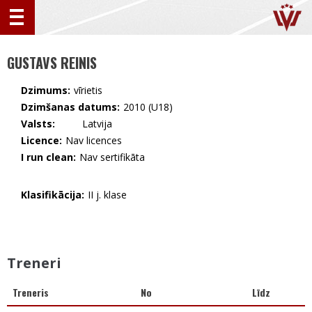
GUSTAVS REINIS
Dzimums:
vīrietis
Dzimšanas datums:
2010 (U18)
Valsts:
🇱🇻 Latvija
Licence:
Nav licences
I run clean:
Nav sertifikāta
Klasifikācija:
II j. klase
Treneri
Treneris
No
Līdz