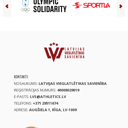
KONTAKTI:
NOSAUKUMS:
LATVIJAS VIEGLATLĒTIKAS SAVIENĪBA
REĢISTRĀCIJAS NUMURS:
40008029019
E-PASTS:
LVS@ATHLETICS.LV
TELEFONS:
+371 29511674
ADRESE:
AUGŠIELA 1, RĪGA, LV-1009