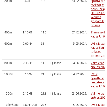
200m
34.03
19
24.02.2023.
Sporta skol
"Arkādija"
balvu izcīņa
U16 un U14
vecuma
grupām II
posms
400m
1:10.01
110
07.12.2024.
Ziemassvēt
kauss U16
600m
2:00.44
31
15.05.2024.
LVS x Maxi
kauss četrc
(atlases
posms Cēsī
800m
2:38.35
110
II j. klase
04.06.2025.
Valmieras
spēles 2025
1000m
3:16.97
210
II j. klase
14.12.2025.
LVS x
Sportland
Jaunatnes
kauss U16
1500m
5:12.68
212
II j. klase
03.06.2025.
Valmieras
spēles 2025
Tāllēkšana
3.89 (+0.3)
276
15.05.2024.
LVS x Maxi