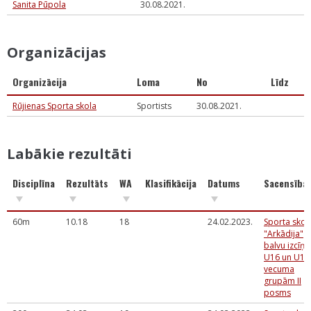
Sanita Pūpola
30.08.2021.
Organizācijas
Organizācija
Loma
No
Līdz
Rūjienas Sporta skola
Sportists
30.08.2021.
Labākie rezultāti
Disciplīna
Rezultāts
WA
Klasifikācija
Datums
Sacensība
60m
10.18
18
24.02.2023.
Sporta skol
"Arkādija"
balvu izcīņa
U16 un U14
vecuma
grupām II
posms