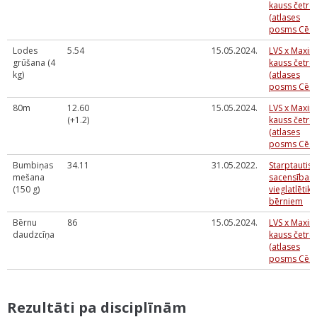
kauss četrc
(atlases
posms Cēsī
Lodes
5.54
15.05.2024.
LVS x Maxi
grūšana (4
kauss četrc
kg)
(atlases
posms Cēsī
80m
12.60
15.05.2024.
LVS x Maxi
(+1.2)
kauss četrc
(atlases
posms Cēsī
Bumbiņas
34.11
31.05.2022.
Starptautis
mešana
sacensības
(150 g)
vieglatlētikā
bērniem
Bērnu
86
15.05.2024.
LVS x Maxi
daudzcīņa
kauss četrc
(atlases
posms Cēsī
Rezultāti pa disciplīnām