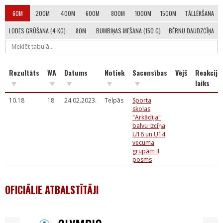
60M
200M
400M
600M
800M
1000M
1500M
TĀLLĒKŠANA
LODES GRŪŠANA (4 KG)
80M
BUMBIŅAS MEŠANA (150 G)
BĒRNU DAUDZCĪŅA
Rezultāts
WA
Datums
Notiek
Sacensības
Vējš
Reakcija
laiks
10.18
18
24.02.2023.
Telpās
Sporta
skolas
"Arkādija"
balvu izcīņa
U16 un U14
vecuma
grupām II
posms
OFICIĀLIE ATBALSTĪTĀJI