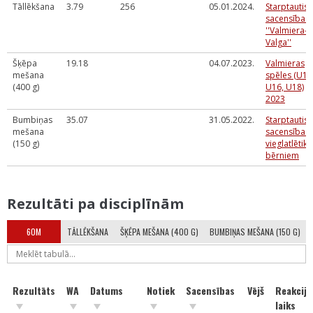
Tāllēkšana
3.79
256
05.01.2024.
Starptautis
sacensības
''Valmiera-
Valga''
Šķēpa
19.18
04.07.2023.
Valmieras
mešana
spēles (U14
(400 g)
U16, U18)
2023
Bumbiņas
35.07
31.05.2022.
Starptautis
mešana
sacensības
(150 g)
vieglatlētikā
bērniem
Rezultāti pa disciplīnām
60M
TĀLLĒKŠANA
ŠĶĒPA MEŠANA (400 G)
BUMBIŅAS MEŠANA (150 G)
Rezultāts
WA
Datums
Notiek
Sacensības
Vējš
Reakcija
laiks