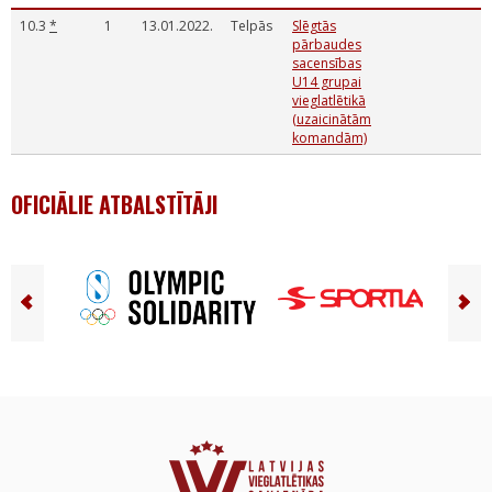
10.3
*
1
13.01.2022.
Telpās
Slēgtās
pārbaudes
sacensības
U14 grupai
vieglatlētikā
(uzaicinātām
komandām)
OFICIĀLIE ATBALSTĪTĀJI