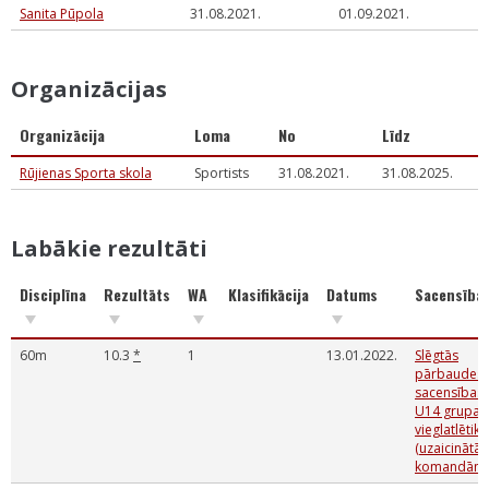
Sanita Pūpola
31.08.2021.
01.09.2021.
Organizācijas
Organizācija
Loma
No
Līdz
Rūjienas Sporta skola
Sportists
31.08.2021.
31.08.2025.
Labākie rezultāti
Disciplīna
Rezultāts
WA
Klasifikācija
Datums
Sacensība
60m
10.3
*
1
13.01.2022.
Slēgtās
pārbaudes
sacensības
U14 grupai
vieglatlētikā
(uzaicinātā
komandām)