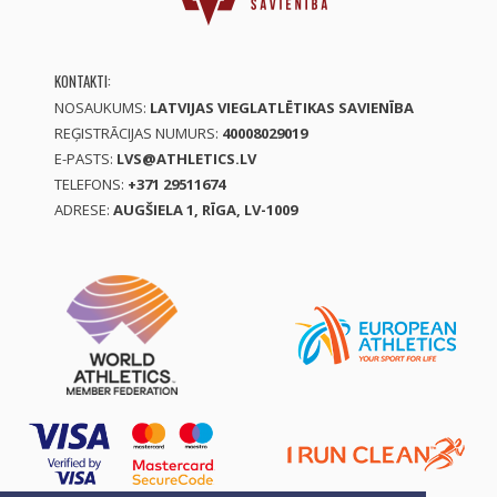
KONTAKTI:
NOSAUKUMS:
LATVIJAS VIEGLATLĒTIKAS SAVIENĪBA
REĢISTRĀCIJAS NUMURS:
40008029019
E-PASTS:
LVS@ATHLETICS.LV
TELEFONS:
+371 29511674
ADRESE:
AUGŠIELA 1, RĪGA, LV-1009