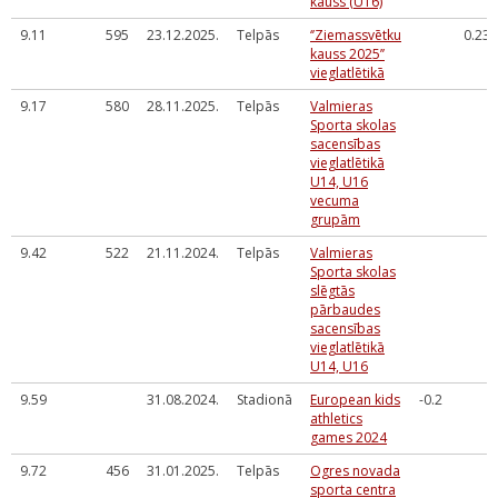
kauss (U16)
9.11
595
23.12.2025.
Telpās
‘’Ziemassvētku
0.239
kauss 2025’’
vieglatlētikā
9.17
580
28.11.2025.
Telpās
Valmieras
Sporta skolas
sacensības
vieglatlētikā
U14, U16
vecuma
grupām
9.42
522
21.11.2024.
Telpās
Valmieras
Sporta skolas
slēgtās
pārbaudes
sacensības
vieglatlētikā
U14, U16
9.59
31.08.2024.
Stadionā
European kids
-0.2
athletics
games 2024
9.72
456
31.01.2025.
Telpās
Ogres novada
sporta centra