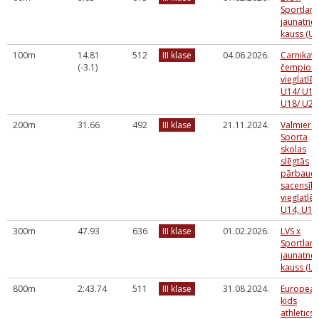
Sportlan
jaunatne
kauss (U1
100m
14.81
512
III klase
04.06.2026.
Carnikav
(-3.1)
čempionā
vieglatlēt
U14/ U16
U18/ U20
200m
31.66
492
III klase
21.11.2024.
Valmiera
Sporta
skolas
slēgtās
pārbaud
sacensīb
vieglatlēt
U14, U16
300m
47.93
636
III klase
01.02.2026.
LVS x
Sportlan
jaunatne
kauss (U1
800m
2:43.74
511
III klase
31.08.2024.
Europea
kids
athletics