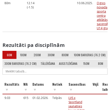
80m
12.14
10.06.2025.
Ogres
(-1.5)
novada
sporta
centra
atklātās
sacensīb
U14 grup
Rezultāti pa disciplīnām
60M
100M
200M
300M
800M
100M BARJERAS (76.2 CM)
300M BARJERAS (76.2 CM)
TĀLLĒKŠANA
AUGSTLĒKŠANA
150M
80M
Rezultāts
WA
Datums
Notiek
Sacensības
Vējš
Reak
laiks
9.03
615
01.02.2026.
Telpās
LVS x
Sportland
jaunatnes