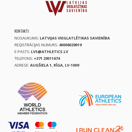
KONTAKTI:
NOSAUKUMS:
LATVIJAS VIEGLATLĒTIKAS SAVIENĪBA
REĢISTRĀCIJAS NUMURS:
40008029019
E-PASTS:
LVS@ATHLETICS.LV
TELEFONS:
+371 29511674
ADRESE:
AUGŠIELA 1, RĪGA, LV-1009