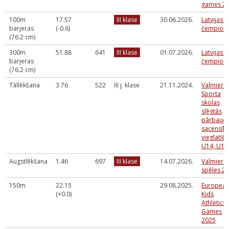
games 2
100m
17.57
III klase
30.06.2026.
Latvijas 
barjeras
(-0.6)
čempionā
(76.2 cm)
300m
51.88
641
III klase
01.07.2026.
Latvijas 
barjeras
čempionā
(76.2 cm)
Tāllēkšana
3.76
522
III j. klase
21.11.2024.
Valmiera
Sporta
skolas
slēgtās
pārbaud
sacensīb
vieglatlēt
U14, U16
Augstlēkšana
1.46
697
III klase
14.07.2026.
Valmiera
spēles 2
150m
22.15
29.08.2025.
Europea
(+0.0)
Kids
Athletics
Games
2025