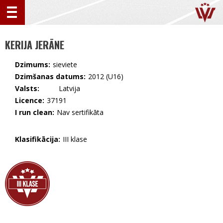
KERIJA JERĀNE
Dzimums:
sieviete
Dzimšanas datums:
2012 (U16)
Valsts:
🇱🇻 Latvija
Licence:
37191
I run clean:
Nav sertifikāta
Klasifikācija:
III klase