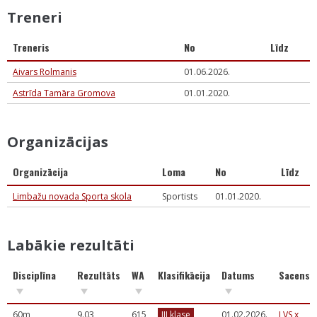
Treneri
Treneris
No
Līdz
Aivars Rolmanis
01.06.2026.
Astrīda Tamāra Gromova
01.01.2020.
Organizācijas
Organizācija
Loma
No
Līdz
Limbažu novada Sporta skola
Sportists
01.01.2020.
Labākie rezultāti
Disciplīna
Rezultāts
WA
Klasifikācija
Datums
Sacensī
60m
9.03
615
III klase
01.02.2026.
LVS x