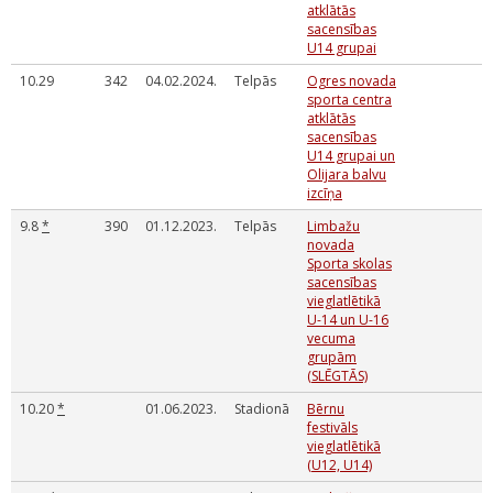
atklātās
sacensības
U14 grupai
10.29
342
04.02.2024.
Telpās
Ogres novada
sporta centra
atklātās
sacensības
U14 grupai un
Olijara balvu
izcīņa
9.8
*
390
01.12.2023.
Telpās
Limbažu
novada
Sporta skolas
sacensības
vieglatlētikā
U-14 un U-16
vecuma
grupām
(SLĒGTĀS)
10.20
*
01.06.2023.
Stadionā
Bērnu
festivāls
vieglatlētikā
(U12, U14)