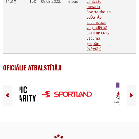
11.3
*
150
09.03.2022.
Telpās
Limbažu
novada
Sporta skolas
SLĒGTĀS
sacensības
vieglatlētikā
U-10 un U-12
vecuma
grupām
(slēgtās)
OFICIĀLIE ATBALSTĪTĀJI