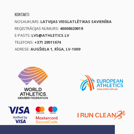
KONTAKTI:
NOSAUKUMS:
LATVIJAS VIEGLATLĒTIKAS SAVIENĪBA
REĢISTRĀCIJAS NUMURS:
40008029019
E-PASTS:
LVS@ATHLETICS.LV
TELEFONS:
+371 29511674
ADRESE:
AUGŠIELA 1, RĪGA, LV-1009