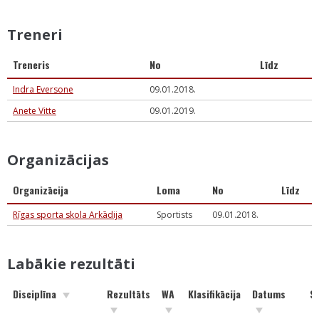
Treneri
Treneris
No
Līdz
Indra Eversone
09.01.2018.
Anete Vitte
09.01.2019.
Organizācijas
Organizācija
Loma
No
Līdz
Rīgas sporta skola Arkādija
Sportists
09.01.2018.
Labākie rezultāti
Disciplīna
Rezultāts
WA
Klasifikācija
Datums
S