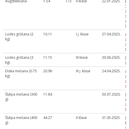
Augstlēkšana
1.54
773
II klase
22.01.2025.
Rī
“A
sa
sa
vi
v
Lodes grūšana (2
10.11
I j. klase
27.04.2023.
Ai
kg)
se
sa
di
Lodes grūšana (3
11.15
III klase
30.06.2025.
Jū
kg)
vi
Diska mešana (0.75
20.96
III j. klase
24.04.2025.
Ai
kg)
se
sa
di
Šķēpa mešana (300
11.84
03.07.2020.
Og
g)
ce
sa
U
Šķēpa mešana (400
44.27
II klase
31.05.2025.
Ol
g)
D.
sa