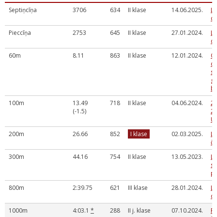
Septiņcīņa
3706
634
II klase
14.06.2025.
La
da
Pieccīņa
2753
645
II klase
27.01.2024.
La
da
60m
8.11
863
II klase
12.01.2024.
Og
ce
sa
gr
ba
100m
13.49
718
II klase
04.06.2024.
28
(-1.5)
20
U
200m
26.66
852
I klase
02.03.2025.
La
če
300m
44.16
754
II klase
13.05.2023.
LS
st
p
800m
2:39.75
621
III klase
28.01.2024.
La
da
1000m
4:03.1
*
288
II j. klase
07.10.2024.
R