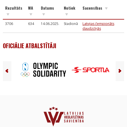
Rezultāts
WA
Datums
Notiek
Sacensības
3706
634
14.06.2025.
Stadionā
Latvijas čempionāts
daudzcīņās
OFICIĀLIE ATBALSTĪTĀJI