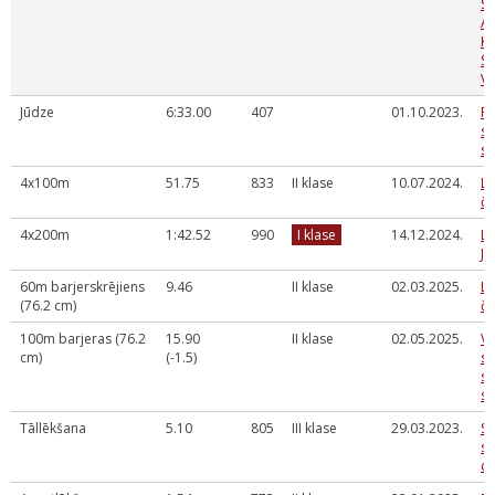
SK
A
K
S
VI
Jūdze
6:33.00
407
01.10.2023.
Pa
sk
sk
4x100m
51.75
833
II klase
10.07.2024.
La
č
4x200m
1:42.52
990
I klase
14.12.2024.
LV
Ja
60m barjerskrējiens
9.46
II klase
02.03.2025.
La
(76.2 cm)
če
100m barjeras (76.2
15.90
II klase
02.05.2025.
Va
cm)
(-1.5)
sk
se
sa
Tāllēkšana
5.10
805
III klase
29.03.2023.
SS
sa
cī