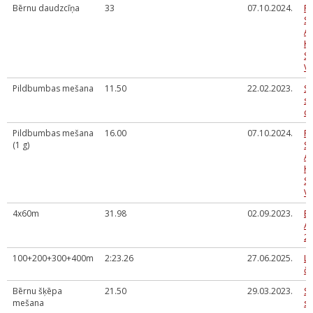
Bērnu daudzcīņa
33
07.10.2024.
R
SK
A
K
S
VI
Pildbumbas mešana
11.50
22.02.2023.
SS
sa
cī
Pildbumbas mešana
16.00
07.10.2024.
R
(1 g)
SK
A
K
S
VI
4x60m
31.98
02.09.2023.
E
A
2
100+200+300+400m
2:23.26
27.06.2025.
La
č
Bērnu šķēpa
21.50
29.03.2023.
SS
mešana
sa