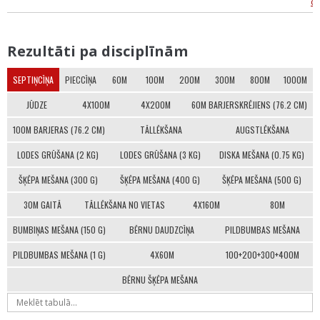
cī
Rezultāti pa disciplīnām
SEPTIŅCĪŅA
PIECCĪŅA
60M
100M
200M
300M
800M
1000M
JŪDZE
4X100M
4X200M
60M BARJERSKRĒJIENS (76.2 CM)
100M BARJERAS (76.2 CM)
TĀLLĒKŠANA
AUGSTLĒKŠANA
LODES GRŪŠANA (2 KG)
LODES GRŪŠANA (3 KG)
DISKA MEŠANA (0.75 KG)
ŠĶĒPA MEŠANA (300 G)
ŠĶĒPA MEŠANA (400 G)
ŠĶĒPA MEŠANA (500 G)
30M GAITĀ
TĀLLĒKŠANA NO VIETAS
4X160M
80M
BUMBIŅAS MEŠANA (150 G)
BĒRNU DAUDZCĪŅA
PILDBUMBAS MEŠANA
PILDBUMBAS MEŠANA (1 G)
4X60M
100+200+300+400M
BĒRNU ŠĶĒPA MEŠANA