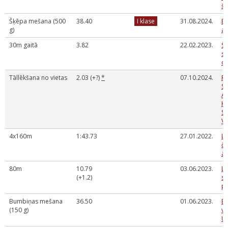
šķ
Šķēpa mešana (500
38.40
I klase
31.08.2024.
Eu
g)
at
30m gaitā
3.82
22.02.2023.
SS
sa
cī
Tāllēkšana no vietas
2.03 (+?)
*
07.10.2024.
R
SK
A
K
S
VI
4x160m
1:43.73
27.01.2022.
La
če
at
80m
10.79
03.06.2023.
LS
(+1.2)
st
p
Bumbiņas mešana
36.50
01.06.2023.
Bē
(150 g)
vi
U1