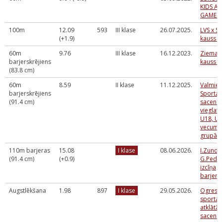
KIDS AT
GAMES 
100m
12.09
593
III klase
26.07.2025.
LVS x S
(+1.9)
kauss (
60m
9.76
III klase
16.12.2023.
Ziemas
barjerskrējiens
kauss U
(83.8 cm)
60m
8.59
II klase
11.12.2025.
Valmier
barjerskrējiens
Sporta 
(91.4 cm)
sacens
vieglatl
U18, U
vecuma
grupā
110m barjeras
15.08
I klase
08.06.2026.
I.Zunda
(91.4 cm)
(+0.9)
G.Pede
izcīņa
barjers
Augstlēkšana
1.98
897
I klase
29.05.2026.
Ogres 
sporta 
atklātās
sacens