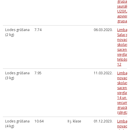
grupai 
jaunāki
U20/U2
apvieno
grupai
Lodes grūšana
7.74
06.03.2020.
Limbaž
(2 kg)
Salacgr
novadu
skolas 
sacens
vieglatl
telpās 
12
Lodes grūšana
7.95
11.03.2022.
Limbaž
(3 kg)
novada
skolas 
sacens
vieglatl
14 un U
vecuma
grupā
(slēgtās
Lodes grūšana
10.64
II j. klase
01.12.2023.
Limbaž
(4 kg)
novada