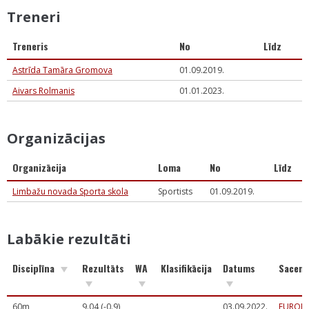
Treneri
Treneris
No
Līdz
Astrīda Tamāra Gromova
01.09.2019.
Aivars Rolmanis
01.01.2023.
Organizācijas
Organizācija
Loma
No
Līdz
Limbažu novada Sporta skola
Sportists
01.09.2019.
Labākie rezultāti
Disciplīna
Rezultāts
WA
Klasifikācija
Datums
Sacens
60m
9.04 (-0.9)
03.09.2022.
EUROP