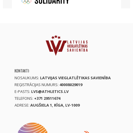
KONTAKTI:
NOSAUKUMS:
LATVIJAS VIEGLATLĒTIKAS SAVIENĪBA
REĢISTRĀCIJAS NUMURS:
40008029019
E-PASTS:
LVS@ATHLETICS.LV
TELEFONS:
+371 29511674
ADRESE:
AUGŠIELA 1, RĪGA, LV-1009