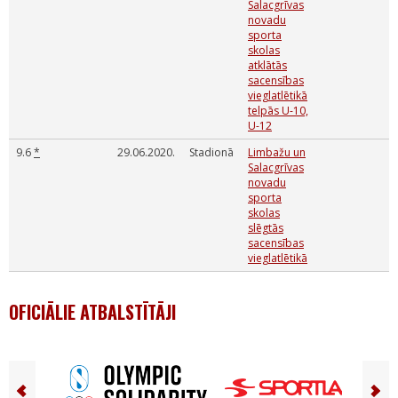
Salacgrīvas
novadu
sporta
skolas
atklātās
sacensības
vieglatlētikā
telpās U-10,
U-12
9.6
*
29.06.2020.
Stadionā
Limbažu un
Salacgrīvas
novadu
sporta
skolas
slēgtās
sacensības
vieglatlētikā
OFICIĀLIE ATBALSTĪTĀJI