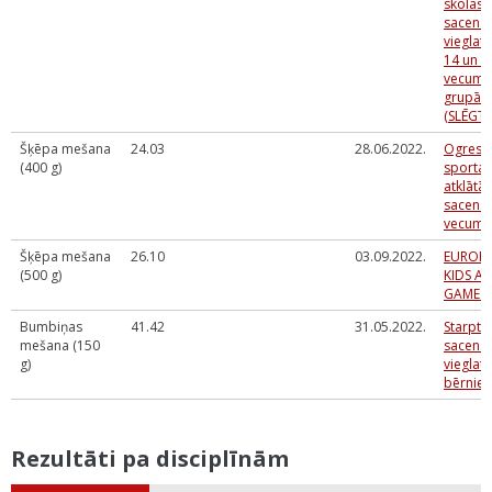
skolas
sacens
vieglatl
14 un U
vecuma
grupā
(SLĒGTĀ
Šķēpa mešana
24.03
28.06.2022.
Ogres 
(400 g)
sporta 
atklātās
sacens
vecuma
Šķēpa mešana
26.10
03.09.2022.
EUROP
(500 g)
KIDS AT
GAMES 
Bumbiņas
41.42
31.05.2022.
Starpta
mešana (150
sacens
g)
vieglatl
bērnie
Rezultāti pa disciplīnām