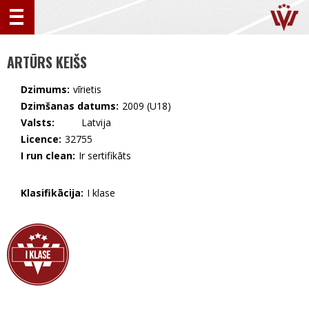
ARTŪRS KEIŠS
Dzimums:
vīrietis
Dzimšanas datums:
2009 (U18)
Valsts:
🇱🇻 Latvija
Licence:
32755
I run clean:
Ir sertifikāts
Klasifikācija:
I klase