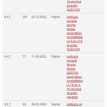
16 vecuma
grupām
(SLĒGTĀS)
8.4
*
291
02.12.2022.
Telpās
Limbažu
novada
Sporta
skolas
sacensības
vieglatlētikā
U14 un U16
grupām
(SLĒGTĀS)
9.4
*
77
11.03.2022.
Telpās
Limbažu
novada
Sporta
skolas
SLĒGTĀS
sacensības
vieglatlētikā
U-14 un U-
16 vecuma
grupām
(slēgtās)
9.5
*
63
06.03.2020.
Telpās
Limbažu un