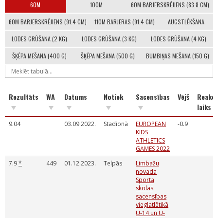
60M
100M
60M BARJERSKRĒJIENS (83.8 CM)
60M BARJERSKRĒJIENS (91.4 CM)
110M BARJERAS (91.4 CM)
AUGSTLĒKŠANA
LODES GRŪŠANA (2 KG)
LODES GRŪŠANA (3 KG)
LODES GRŪŠANA (4 KG)
ŠĶĒPA MEŠANA (400 G)
ŠĶĒPA MEŠANA (500 G)
BUMBIŅAS MEŠANA (150 G)
Rezultāts
WA
Datums
Notiek
Sacensības
Vējš
Reakci
laiks
9.04
03.09.2022.
Stadionā
EUROPEAN
-0.9
KIDS
ATHLETICS
GAMES 2022
7.9
*
449
01.12.2023.
Telpās
Limbažu
novada
Sporta
skolas
sacensības
vieglatlētikā
U-14 un U-