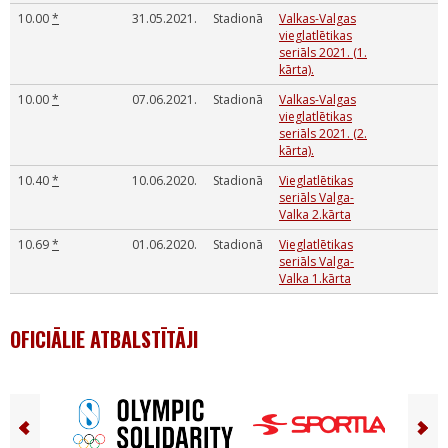
10.00
*
31.05.2021.
Stadionā
Valkas-Valgas
vieglatlētikas
seriāls 2021. (1.
kārta).
10.00
*
07.06.2021.
Stadionā
Valkas-Valgas
vieglatlētikas
seriāls 2021. (2.
kārta).
10.40
*
10.06.2020.
Stadionā
Vieglatlētikas
seriāls Valga-
Valka 2.kārta
10.69
*
01.06.2020.
Stadionā
Vieglatlētikas
seriāls Valga-
Valka 1.kārta
OFICIĀLIE ATBALSTĪTĀJI