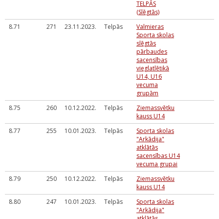
TELPĀS
(Slēgtās)
8.71
271
23.11.2023.
Telpās
Valmieras
Sporta skolas
slēgtās
pārbaudes
sacensības
vieglatlētikā
U14, U16
vecuma
grupām
8.75
260
10.12.2022.
Telpās
Ziemassvētku
kauss U14
8.77
255
10.01.2023.
Telpās
Sporta skolas
"Arkādija"
atklātās
sacensības U14
vecuma grupai
8.79
250
10.12.2022.
Telpās
Ziemassvētku
kauss U14
8.80
247
10.01.2023.
Telpās
Sporta skolas
"Arkādija"
atklātās