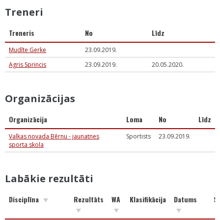
Treneri
Treneris
No
Līdz
Mudīte Gerke
23.09.2019.
Agris Sprincis
23.09.2019.
20.05.2020.
Organizācijas
Organizācija
Loma
No
Līdz
Valkas novada Bērnu - jaunatnes
Sportists
23.09.2019.
sporta skola
Labākie rezultāti
Disciplīna
Rezultāts
WA
Klasifikācija
Datums
S