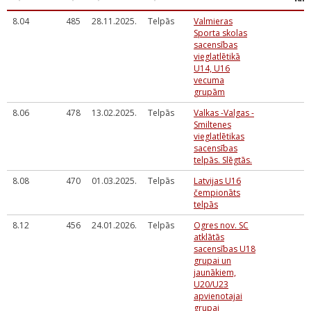
8.04
485
28.11.2025.
Telpās
Valmieras
Sporta skolas
sacensības
vieglatlētikā
U14, U16
vecuma
grupām
8.06
478
13.02.2025.
Telpās
Valkas -Valgas -
Smiltenes
vieglatlētikas
sacensības
telpās. Slēgtās.
8.08
470
01.03.2025.
Telpās
Latvijas U16
čempionāts
telpās
8.12
456
24.01.2026.
Telpās
Ogres nov. SC
atklātās
sacensības U18
grupai un
jaunākiem,
U20/U23
apvienotajai
grupai