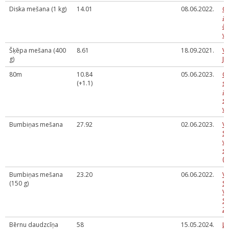
Diska mešana (1 kg)
14.01
08.06.2022.
G
at
č
vi
Šķēpa mešana (400
8.61
18.09.2021.
Va
g)
JA
80m
10.84
05.06.2023.
O
(+1.1)
sp
at
sa
ve
Bumbiņas mešana
27.92
02.06.2023.
Va
Sm
vi
se
(S
Bumbiņas mešana
23.20
06.06.2022.
V
(150 g)
S
VI
SE
2
Bērnu daudzcīņa
58
15.05.2024.
LV