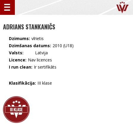
ADRIANS STANKANIČS
Dzimums:
vīrietis
Dzimšanas datums:
2010 (U18)
Valsts:
🇱🇻 Latvija
Licence:
Nav licences
I run clean:
Ir sertifikāts
Klasifikācija:
III klase