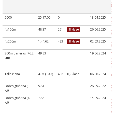
S
S
K
5000m
25:17.00
0
13.04.2025.
Va
ru
4x100m
48.37
551
III klase
26.06.2025.
La
č
4x200m
1:44.62
483
III klase
02.03.2025.
La
če
300m barjeras (76.2
49.83
19.06.2024.
G
cm)
at
č
vi
Tāllēkšana
4.97 (+0.3)
496
II j. klase
06.06.2024.
Va
me
Lodes grūšana (3
5.81
28.05.2022.
A
kg)
2
Lodes grūšana (4
7.88
15.05.2024.
LV
kg)
ka
(a
Cē