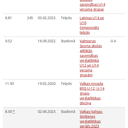
sacensības U14
vecuma grupai
8.81
245
03.02.2023.
Telpās
Latvijas U14 un
U16
čempionāts
telpās
9.52
16.09.2022.
Stadionā
Valmieras
-0.4
Sporta skolas
atklātās
sacensības
vieglatlētikā
U12 un U14
vecuma
grupām
11.93
19.02.2020.
Telpās
Valkas novada
BJSS U-12, U-14
grupu
vieglatlētikas
divcīņa
8.00
*
02.06.2023.
Stadionā
Valkas-Valgas-
Smiltenes
vieglatlētikas
seriāls 2023