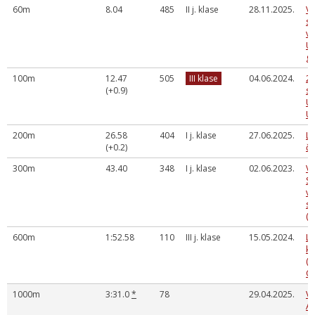
60m
8.04
485
II j. klase
28.11.2025.
Va
sk
vi
U
g
100m
12.47
505
III klase
04.06.2024.
28
(+0.9)
sp
U1
U
200m
26.58
404
I j. klase
27.06.2025.
La
(+0.2)
č
300m
43.40
348
I j. klase
02.06.2023.
Va
Sm
vi
se
(S
600m
1:52.58
110
III j. klase
15.05.2024.
LV
ka
(a
Cē
1000m
3:31.0
*
78
29.04.2025.
V
A