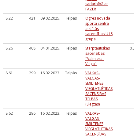
sadarbībā ar
FAZER
8.22
421
09.02.2025.
Telpās
Ogres novada
sporta centra
atklātās
sacensības U16
grupai
8.26
408
04.01.2025.
Telpās
Starptautiskās
0.3
sacensības
''Valmiera-
Valga''
8.61
299
16.02.2023.
Telpās
VALKAS–
VALGAS-
SMILTENES
VIEGLATLĒTIKAS
SACENSĪBAS
TELPĀS
(Slēgtās)
8.62
296
16.02.2023.
Telpās
VALKAS–
VALGAS-
SMILTENES
VIEGLATLĒTIKAS
SACENSĪBAS