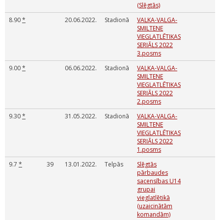
(Slēgtās)
8.90
*
20.06.2022.
Stadionā
VALKA-VALGA-
SMILTENE
VIEGLATLĒTIKAS
SERIĀLS 2022
3.posms
9.00
*
06.06.2022.
Stadionā
VALKA-VALGA-
SMILTENE
VIEGLATLĒTIKAS
SERIĀLS 2022
2.posms
9.30
*
31.05.2022.
Stadionā
VALKA-VALGA-
SMILTENE
VIEGLATLĒTIKAS
SERIĀLS 2022
1.posms
9.7
*
39
13.01.2022.
Telpās
Slēgtās
pārbaudes
sacensības U14
grupai
vieglatlētikā
(uzaicinātām
komandām)