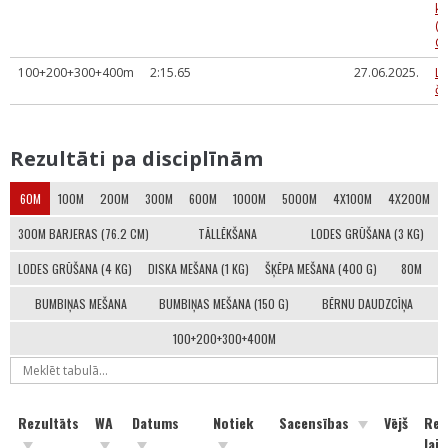
ka
(a
Cē
100+200+300+400m
2:15.65
27.06.2025.
La
č
Rezultāti pa disciplīnām
60M
100M
200M
300M
600M
1000M
5000M
4X100M
4X200M
300M BARJERAS (76.2 CM)
TĀLLĒKŠANA
LODES GRŪŠANA (3 KG)
LODES GRŪŠANA (4 KG)
DISKA MEŠANA (1 KG)
ŠĶĒPA MEŠANA (400 G)
80M
BUMBIŅAS MEŠANA
BUMBIŅAS MEŠANA (150 G)
BĒRNU DAUDZCĪŅA
100+200+300+400M
Rezultāts
WA
Datums
Notiek
Sacensības
Vējš
Rea
laik