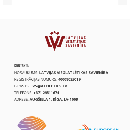
KONTAKTI:
NOSAUKUMS:
LATVIJAS VIEGLATLĒTIKAS SAVIENĪBA
REĢISTRĀCIJAS NUMURS:
40008029019
E-PASTS:
LVS@ATHLETICS.LV
TELEFONS:
+371 29511674
ADRESE:
AUGŠIELA 1, RĪGA, LV-1009