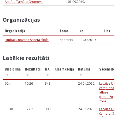
Astrīda Tamāra Gromova
01.09.2019.
Organizācijas
Organizācija
Loma
No
Līdz
Limbažu novada Sporta skola
Sportists
01.09.2019.
Labākie rezultāti
Disciplīna
Rezultāts
WA
Klasifikācija
Datums
Sacensība
60m
10.26
348
24.01.2020.
Latvijas U14
čempionāta
atlase
(Limbažu
zona)
300m
57.67
300
24.01.2020.
Latvijas U14
čempionāta