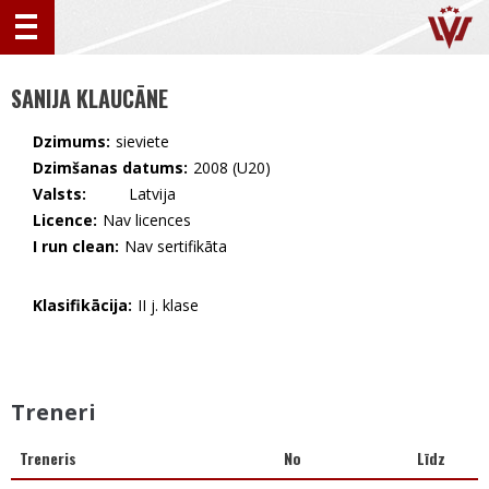
SANIJA KLAUCĀNE
Dzimums:
sieviete
Dzimšanas datums:
2008 (U20)
Valsts:
🇱🇻 Latvija
Licence:
Nav licences
I run clean:
Nav sertifikāta
Klasifikācija:
II j. klase
Treneri
Treneris
No
Līdz