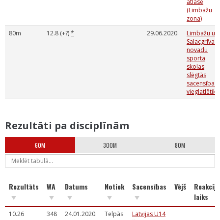
atlase
(Limbažu
zona)
80m
12.8 (+?)
*
29.06.2020.
Limbažu un
Salacgrīvas
novadu
sporta
skolas
slēgtās
sacensības
vieglatlētikā
Rezultāti pa disciplīnām
60M
300M
80M
Rezultāts
WA
Datums
Notiek
Sacensības
Vējš
Reakcija
laiks
10.26
348
24.01.2020.
Telpās
Latvijas U14