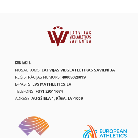
KONTAKTI:
NOSAUKUMS:
LATVIJAS VIEGLATLĒTIKAS SAVIENĪBA
REĢISTRĀCIJAS NUMURS:
40008029019
E-PASTS:
LVS@ATHLETICS.LV
TELEFONS:
+371 29511674
ADRESE:
AUGŠIELA 1, RĪGA, LV-1009