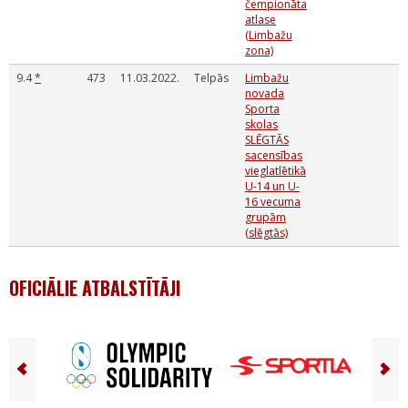
čempionāta
atlase
(Limbažu
zona)
9.4
*
473
11.03.2022.
Telpās
Limbažu
novada
Sporta
skolas
SLĒGTĀS
sacensības
vieglatlētikā
U-14 un U-
16 vecuma
grupām
(slēgtās)
OFICIĀLIE ATBALSTĪTĀJI