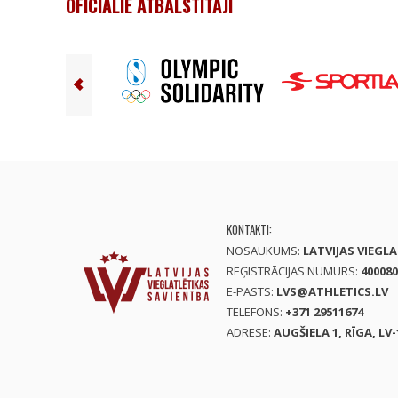
OFICIĀLIE ATBALSTĪTĀJI
KONTAKTI:
NOSAUKUMS:
LATVIJAS VIEGL
REĢISTRĀCIJAS NUMURS:
400080
E-PASTS:
LVS@ATHLETICS.LV
TELEFONS:
+371 29511674
ADRESE:
AUGŠIELA 1, RĪGA, LV-