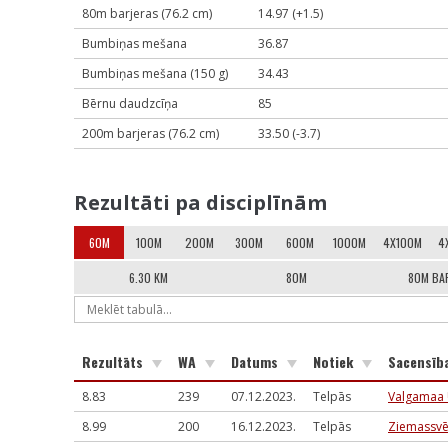
80m barjeras (76.2 cm)
14.97 (+1.5)
Bumbiņas mešana
36.87
Bumbiņas mešana (150 g)
34.43
Bērnu daudzcīņa
85
200m barjeras (76.2 cm)
33.50 (-3.7)
Rezultāti pa disciplīnām
60M
100M
200M
300M
600M
1000M
4X100M
4
6.30 KM
80M
80M BA
Rezultāts
WA
Datums
Notiek
Sacensīb
8.83
239
07.12.2023.
Telpās
Valgamaa 
8.99
200
16.12.2023.
Telpās
Ziemassvē