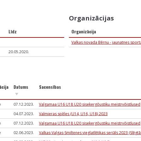
Organizācijas
Līdz
Organizācija
Valkas novada Bērnu - jaunatnes sport
20.05.2020.
ācija
Datums
Sacensības
e
07.12.2023.
Valgamaa U16 U18 U20 sisekergōustiku meistrvōistlused
04.07.2023.
Valmieras spēles (U14, U16, U18) 2023
e
07.12.2023.
Valgamaa U16 U18 U20 sisekergōustiku meistrvōistlused
e
02.06.2023.
Valkas-Valgas-Smiltenes vieglatlētikas seriāls 2023 (Slēgtā