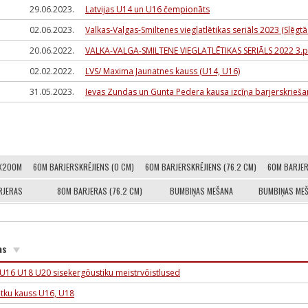
29.06.2023.
Latvijas U14 un U16 čempionāts
02.06.2023.
Valkas-Valgas-Smiltenes vieglatlētikas seriāls 2023 (Slēgtā
20.06.2022.
VALKA-VALGA-SMILTENE VIEGLATLĒTIKAS SERIĀLS 2022 3.
02.02.2022.
LVS/ Maxima Jaunatnes kauss (U14, U16)
31.05.2023.
Ievas Zundas un Gunta Pedera kausa izcīņa barjerskrieš
X200M
60M BARJERSKRĒJIENS (0 CM)
60M BARJERSKRĒJIENS (76.2 CM)
60M BARJER
RJERAS
80M BARJERAS (76.2 CM)
BUMBIŅAS MEŠANA
BUMBIŅAS MEŠ
as
U16 U18 U20 sisekergōustiku meistrvōistlused
tku kauss U16, U18