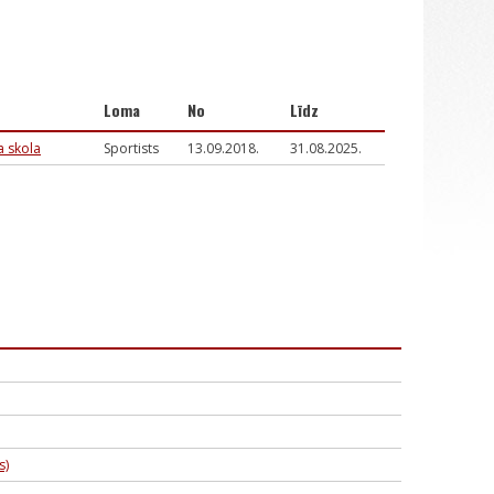
Loma
No
Līdz
a skola
Sportists
13.09.2018.
31.08.2025.
s)