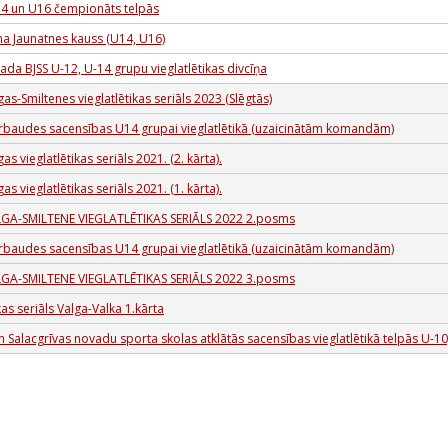
14 un U16 čempionāts telpās
a Jaunatnes kauss (U14, U16)
ada BJSS U-12, U-14 grupu vieglatlētikas divcīņa
as-Smiltenes vieglatlētikas seriāls 2023 (Slēgtās)
rbaudes sacensības U14 grupai vieglatlētikā (uzaicinātām komandām)
as vieglatlētikas seriāls 2021. (2. kārta).
as vieglatlētikas seriāls 2021. (1. kārta).
GA-SMILTENE VIEGLATLĒTIKAS SERIĀLS 2022 2.posms
rbaudes sacensības U14 grupai vieglatlētikā (uzaicinātām komandām)
GA-SMILTENE VIEGLATLĒTIKAS SERIĀLS 2022 3.posms
kas seriāls Valga-Valka 1.kārta
 Salacgrīvas novadu sporta skolas atklātās sacensības vieglatlētikā telpās U-10