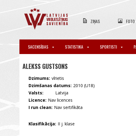
ZIŅAS
FOTO
SACENSĪBAS
STATISTIKA
SPORTISTI
P
ALEKSS GUSTSONS
Dzimums:
vīrietis
Dzimšanas datums:
2010 (U18)
Valsts:
🇱🇻 Latvija
Licence:
Nav licences
I run clean:
Nav sertifikāta
Klasifikācija:
II j. klase