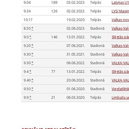
9.04
189
03.02.2023.
Telpās
Latvijas U
9.34
126
02.02.2022.
Telpās
LVS/ Maxim
10.17
19.02.2020.
Telpās
Valkas nov
8.50
*
02.06.2023.
Stadionā
Valkas-Valg
9.0
*
146
13.01.2022.
Telpās
Slēgtās pā
9.20
*
07.06.2021.
Stadionā
Valkas-Valg
9.30
*
31.05.2021.
Stadionā
Valkas-Valg
9.30
*
06.06.2022.
Stadionā
VALKA-VAL
9.4
*
77
13.01.2022.
Telpās
Slēgtās pā
9.40
*
20.06.2022.
Stadionā
VALKA-VAL
9.50
*
01.06.2020.
Stadionā
Vieglatlēti
9.9
*
21
06.03.2020.
Telpās
Limbažu un