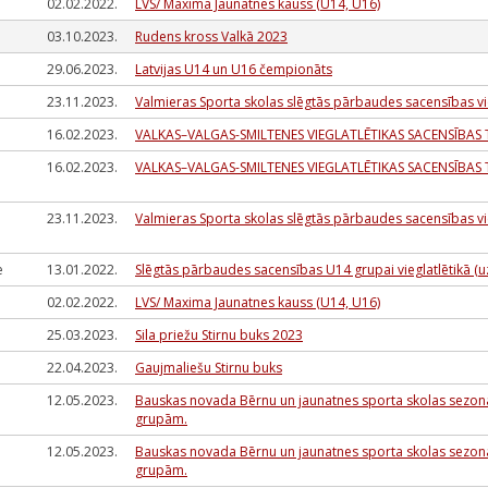
02.02.2022.
LVS/ Maxima Jaunatnes kauss (U14, U16)
03.10.2023.
Rudens kross Valkā 2023
29.06.2023.
Latvijas U14 un U16 čempionāts
23.11.2023.
Valmieras Sporta skolas slēgtās pārbaudes sacensības v
16.02.2023.
VALKAS–VALGAS-SMILTENES VIEGLATLĒTIKAS SACENSĪBAS TE
16.02.2023.
VALKAS–VALGAS-SMILTENES VIEGLATLĒTIKAS SACENSĪBAS TE
23.11.2023.
Valmieras Sporta skolas slēgtās pārbaudes sacensības v
e
13.01.2022.
Slēgtās pārbaudes sacensības U14 grupai vieglatlētikā 
02.02.2022.
LVS/ Maxima Jaunatnes kauss (U14, U16)
25.03.2023.
Sila priežu Stirnu buks 2023
22.04.2023.
Gaujmaliešu Stirnu buks
12.05.2023.
Bauskas novada Bērnu un jaunatnes sporta skolas sezona
grupām.
12.05.2023.
Bauskas novada Bērnu un jaunatnes sporta skolas sezona
grupām.