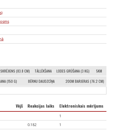
s)
posms
anā
SKRĒJIENS (83.8 CM)
TĀLLĒKŠANA
LODES GRŪŠANA (3 KG)
5KM
ANA (150 G)
BĒRNU DAUDZCĪŅA
200M BARJERAS (76.2 CM)
Vējš
Reakcijas laiks
Elektroniskais mērījums
1
0.182
1