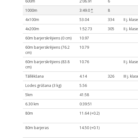
600m
2:06.91
6
1000m
3:49.0
*
8
4x100m
53.04
334
II j. klase
4x200m
1:52.73
305
II j. klase
60m barjerskrējiens (0 cm)
10.97
60m barjerskrējiens (76.2
10.79
cm)
60m barjerskrējiens (83.8
10.76
II j. klase
cm)
Tāllēkšana
4.14
326
III j. klas
Lodes grūšana (3 kg)
5.56
5km
41:58
6.30 km
0:39:51
80m
11.64 (+0.2)
80m barjeras
14.50 (+0.1)