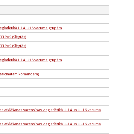
ieglatlētikā U14, U16 vecuma grupām
LPĀS (Slēgtās)
LPĀS (Slēgtās)
ieglatlētikā U14, U16 vecuma grupām
(uzaicinātām komandām)
s atklāšanas sacensības vieglatlētikā U-14 un U -16 vecuma
s atklāšanas sacensības vieglatlētikā U-14 un U -16 vecuma