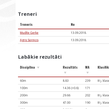
Treneri
Treneris
No
Mudīte Gerke
13.09.2018.
Agris Sprincis
13.09.2018.
Labākie rezultāti
Disciplīna
Rezultāts
WA
Klasifik
60m
8.83
239
III j. klas
100m
14.36 (+0.6)
171
200m
29.66
202
III j. klas
300m
47.00
190
III j. klas