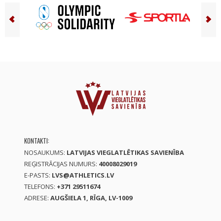
KONTAKTI:
NOSAUKUMS:
LATVIJAS VIEGLATLĒTIKAS SAVIENĪBA
REĢISTRĀCIJAS NUMURS:
40008029019
E-PASTS:
LVS@ATHLETICS.LV
TELEFONS:
+371 29511674
ADRESE:
AUGŠIELA 1, RĪGA, LV-1009