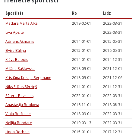
Trenētie sportisti
Sportists
No
Līdz
Madara Marta Alka
2019-02-01
2022-03-31
Līva Apsīte
2022-03-31
Adrians Ašmanis
2014-01-01
2015-05-31
Elvīra Bāliņa
2015-01-01
2016-05-31
Klāvs Balodis
2014-01-01
2014-12-31
Milāna Bašlovska
2018-09-01
2021-12-01
Kristiāna Kristija Bergmane
2018-09-01
2021-12-06
Niks Edžus Bērziņš
2014-01-01
2014-12-31
Pēteris Birzkalns
2022-01-01
2022-03-31
Anastasija Bobkova
2016-11-01
2018-08-31
Viola Bolšteine
2018-09-01
2022-03-31
Nellija Bondare
2019-03-13
2022-03-31
Linda Borbale
2015-01-01
2017-12-31