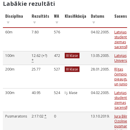
Labākie rezultāti
Disciplīna
Rezultāts
WA
Klasifikācija
Datums
Sacensī
60m
7.80
576
04.02.2005.
Latvijas
studentu
ziemas
sacensīb
100m
12.62 (+?)
472
III klase
13.05.2005.
Latvijas
*
Universi
200m
25.77
527
III klase
28.01.2005.
Rīgas
čempionā
pieauguš
un junior
300m
40.95
524
I j. klase
04.02.2005.
Latvijas
studentu
ziemas
sacensīb
Pusmaratons
2:17:02
*
0
13.10.2019.
Jura Bērz
Ozolniek
pusmara