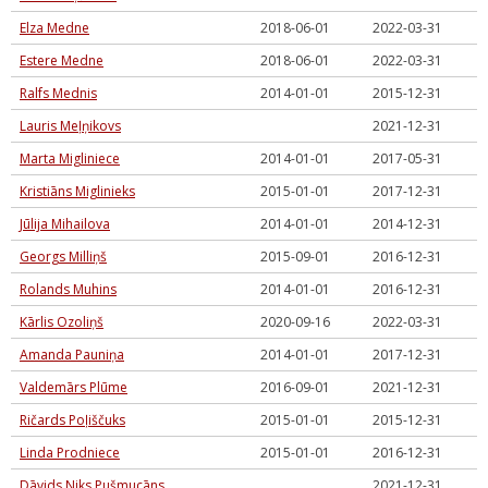
Elza Medne
2018-06-01
2022-03-31
Estere Medne
2018-06-01
2022-03-31
Ralfs Mednis
2014-01-01
2015-12-31
Lauris Meļņikovs
2021-12-31
Marta Migliniece
2014-01-01
2017-05-31
Kristiāns Miglinieks
2015-01-01
2017-12-31
Jūlija Mihailova
2014-01-01
2014-12-31
Georgs Milliņš
2015-09-01
2016-12-31
Rolands Muhins
2014-01-01
2016-12-31
Kārlis Ozoliņš
2020-09-16
2022-03-31
Amanda Pauniņa
2014-01-01
2017-12-31
Valdemārs Plūme
2016-09-01
2021-12-31
Ričards Poļiščuks
2015-01-01
2015-12-31
Linda Prodniece
2015-01-01
2016-12-31
Dāvids Niks Pušmucāns
2021-12-31