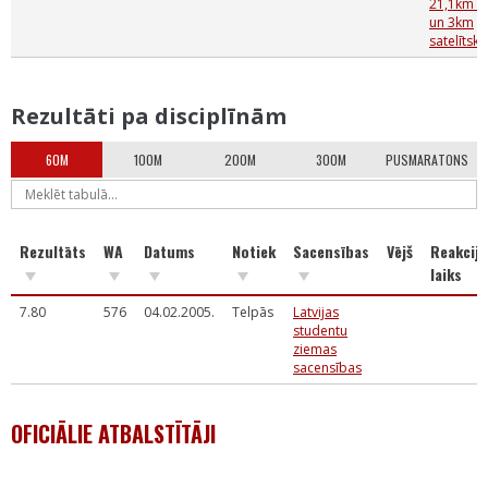
21,1km 7
un 3km
satelītskr
Rezultāti pa disciplīnām
60M
100M
200M
300M
PUSMARATONS
Rezultāts
WA
Datums
Notiek
Sacensības
Vējš
Reakcija
laiks
7.80
576
04.02.2005.
Telpās
Latvijas
studentu
ziemas
sacensības
OFICIĀLIE ATBALSTĪTĀJI