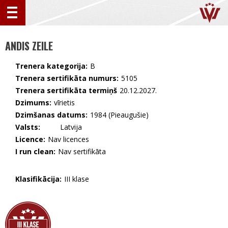
ANDIS ZEILE
Trenera kategorija:
B
Trenera sertifikāta numurs:
5105
Trenera sertifikāta termiņš
20.12.2027.
Dzimums:
vīrietis
Dzimšanas datums:
1984 (Pieaugušie)
Valsts:
🇱🇻 Latvija
Licence:
Nav licences
I run clean:
Nav sertifikāta
Klasifikācija:
III klase