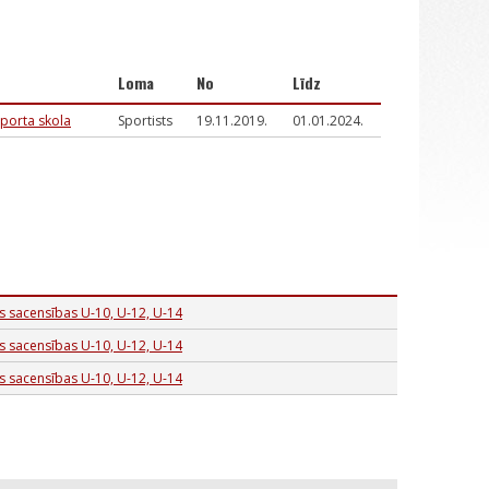
Loma
No
Līdz
porta skola
Sportists
19.11.2019.
01.01.2024.
as sacensības U-10, U-12, U-14
as sacensības U-10, U-12, U-14
as sacensības U-10, U-12, U-14