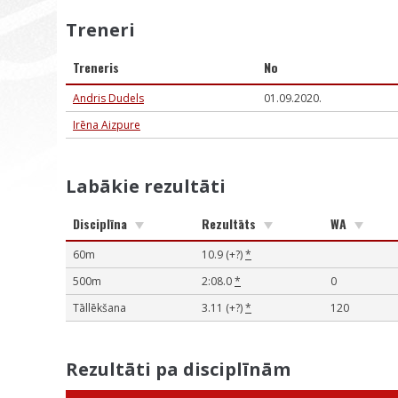
Treneri
Treneris
No
Andris Dudels
01.09.2020.
Irēna Aizpure
Labākie rezultāti
Disciplīna
Rezultāts
WA
60m
10.9 (+?)
*
500m
2:08.0
*
0
Tāllēkšana
3.11 (+?)
*
120
Rezultāti pa disciplīnām