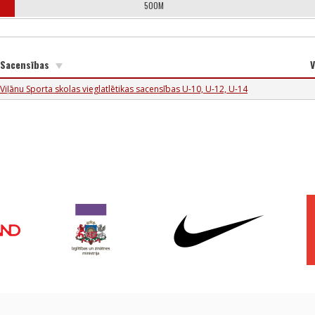
500M
Sacensības
V
Viļānu Sporta skolas vieglatlētikas sacensības U-10, U-12, U-14