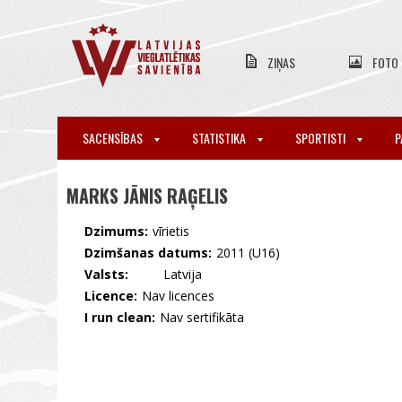
ZIŅAS
FOTO
SACENSĪBAS
STATISTIKA
SPORTISTI
P
MARKS JĀNIS RAĢELIS
Dzimums:
vīrietis
Dzimšanas datums:
2011 (U16)
Valsts:
🇱🇻 Latvija
Licence:
Nav licences
I run clean:
Nav sertifikāta