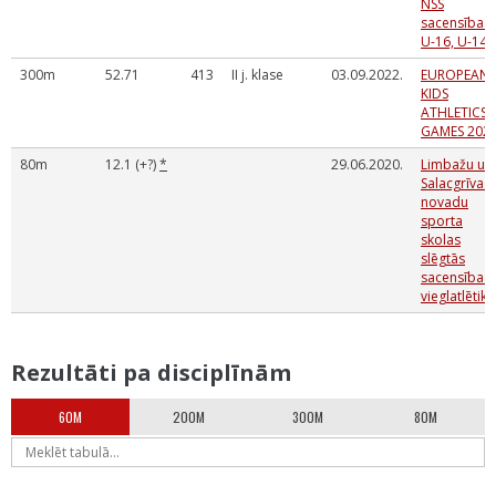
NSS
sacensības
U-16, U-14
300m
52.71
413
II j. klase
03.09.2022.
EUROPEAN
KIDS
ATHLETICS
GAMES 202
80m
12.1 (+?)
*
29.06.2020.
Limbažu un
Salacgrīvas
novadu
sporta
skolas
slēgtās
sacensības
vieglatlētikā
Rezultāti pa disciplīnām
60M
200M
300M
80M