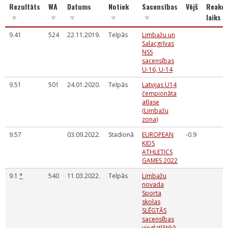
Rezultāts
WA
Datums
Notiek
Sacensības
Vējš
Reakci
laiks
9.41
524
22.11.2019.
Telpās
Limbažu un
Salacgrīvas
NSS
sacensības
U-16, U-14
9.51
501
24.01.2020.
Telpās
Latvijas U14
čempionāta
atlase
(Limbažu
zona)
9.57
03.09.2022.
Stadionā
EUROPEAN
-0.9
KIDS
ATHLETICS
GAMES 2022
9.1
*
540
11.03.2022.
Telpās
Limbažu
novada
Sporta
skolas
SLĒGTĀS
sacensības
vieglatlētikā