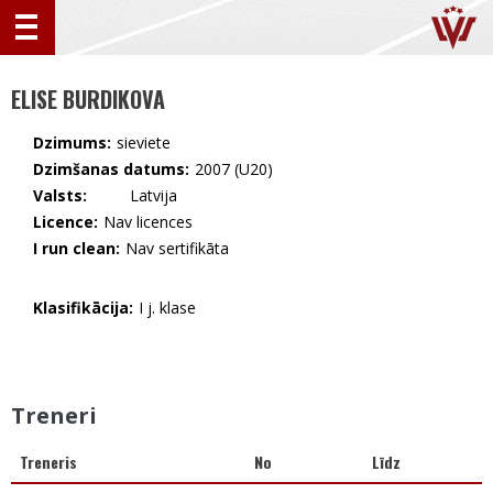
ELISE BURDIKOVA
Dzimums:
sieviete
Dzimšanas datums:
2007 (U20)
Valsts:
🇱🇻 Latvija
Licence:
Nav licences
I run clean:
Nav sertifikāta
Klasifikācija:
I j. klase
Treneri
Treneris
No
Līdz