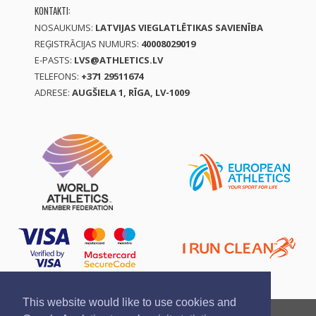
KONTAKTI:
NOSAUKUMS:
LATVIJAS VIEGLATLĒTIKAS SAVIENĪBA
REĢISTRĀCIJAS NUMURS:
40008029019
E-PASTS:
LVS@ATHLETICS.LV
TELEFONS:
+371 29511674
ADRESE:
AUGŠIELA 1, RĪGA, LV-1009
This website would like to use cookies and