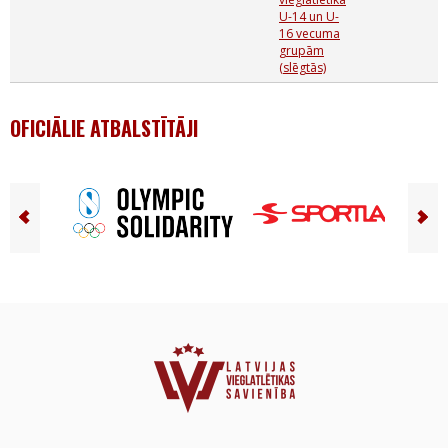
U-14 un U-
16 vecuma
grupām
(slēgtās)
OFICIĀLIE ATBALSTĪTĀJI