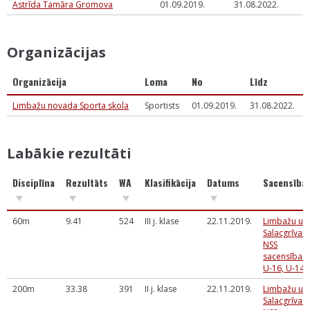
Astrīda Tamāra Gromova
01.09.2019.
31.08.2022.
Organizācijas
Organizācija
Loma
No
Līdz
Limbažu novada Sporta skola
Sportists
01.09.2019.
31.08.2022.
Labākie rezultāti
Disciplīna
Rezultāts
WA
Klasifikācija
Datums
Sacensība
60m
9.41
524
III j. klase
22.11.2019.
Limbažu un
Salacgrīvas
NSS
sacensības
U-16, U-14
200m
33.38
391
II j. klase
22.11.2019.
Limbažu un
Salacgrīvas