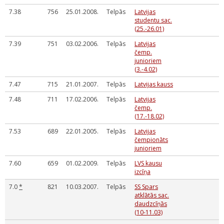
7.38
756
25.01.2008.
Telpās
Latvijas
studentu sac.
(25.-26.01)
7.39
751
03.02.2006.
Telpās
Latvijas
čemp.
junioriem
(3.-4.02)
7.47
715
21.01.2007.
Telpās
Latvijas kauss
7.48
711
17.02.2006.
Telpās
Latvijas
čemp.
(17.-18.02)
7.53
689
22.01.2005.
Telpās
Latvijas
čempionāts
junioriem
7.60
659
01.02.2009.
Telpās
LVS kausu
izcīņa
7.0
*
821
10.03.2007.
Telpās
SS Spars
atklātās sac.
daudzcīņās
(10-11.03)