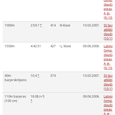
čemp.
daudzc
pieaug, 
A gr.
(9.-10.0
1000m
2:59.7
*
414
III klase
10.03.2007.
SS Spar
atklātās
daudzc
(10-11.
1500m
4:42.51
427
I j. klase
09.06.2006.
Latvijas
čemp.
daudzc
pieaug, 
A gr.
(9.-10.0
60m
10.4
*
374
10.03.2007.
SS Spar
barjerskrējiens
atklātās
daudzc
(10-11.
110m barjeras
18.08 (+?)
09.06.2006.
Latvijas
(100 cm)
*
čemp.
daudzc
pieaug, 
A gr.