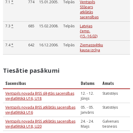
7.1
*
774
15.01.2005.
Telpās
Ventspils
SSSpars
atklātās
sacensības
7.3
*
685
15.02.2008.
Telpās
Latvijas
čemp.
(15.-16.02)
7.4
*
642
16.12.2006.
Telpās
Ziemassvētku
kausa izcīņa
Tiesātie pasākumi
Sacensības
Datums
Amats
Ventspils novada BJSS slēgtās sacensības
12. - 12.
Statistiķis
vieglatlētikā U16, U18
Jūnijs
Ventspils novada BJSS atklātās sacensības
05. - 05.
Statistiķis
vieglatlētikā U16
Janvāris
Ventspils novada BJSS atklātās sacensības
24. - 24.
Galvenais
vieglatlētikā U18, U20
Maijs
tiesnesis