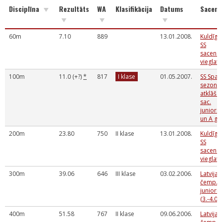
Disciplīna
Rezultāts
WA
Klasifikācija
Datums
Sacens
60m
7.10
889
13.01.2008.
Kuldīgas
SS
sacens
vieglatl
100m
11.0 (+?)
*
817
I klase
01.05.2007.
SS Spar
sezona
atklāša
sac.
juniori
un A gr.
200m
23.80
750
II klase
13.01.2008.
Kuldīgas
SS
sacens
vieglatl
300m
39.06
646
III klase
03.02.2006.
Latvijas
čemp.
juniori
(3.-4.02
400m
51.58
767
II klase
09.06.2006.
Latvijas