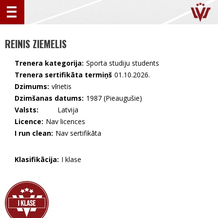
REINIS ZIEMELIS
Trenera kategorija:
Sporta studiju students
Trenera sertifikāta termiņš
01.10.2026.
Dzimums:
vīrietis
Dzimšanas datums:
1987 (Pieaugušie)
Valsts:
🇱🇻 Latvija
Licence:
Nav licences
I run clean:
Nav sertifikāta
Klasifikācija:
I klase