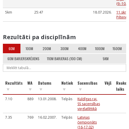
(9.-10.0
5km
25:47
18.07.2026.
11.skrē
Piltene
Rezultāti pa disciplīnām
60M
100M
200M
300M
400M
1000M
1500M
60M BARJERSKRĒJIENS
110M BARJERAS (100 CM)
5KM
Rezultāts
WA
Datums
Notiek
Sacensības
Vējš
Reakci
laiks
7.10
889
13.01.2008.
Telpās
Kuldīgas raj.
SS sacensības
vieglatlētikā
7.35
769
16.02.2007.
Telpās
Latvijas
čempionāts
(16-17.02)